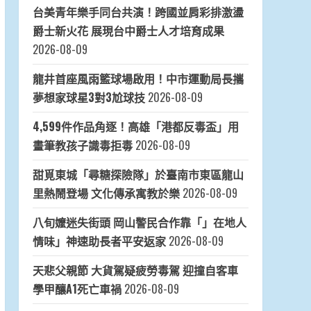
台美青年樂手同台共演！跨國並肩彩排激盪
爵士新火花 展現台中爵士人才培育成果
2026-08-09
龍井首座風雨籃球場啟用！中市運動局長攜
夢想家球星3對3尬球技
2026-08-09
4,599件作品角逐！高雄「港都反毒盃」用
畫筆教孩子識毒拒毒
2026-08-09
甜覓東城「尋糖探險隊」於臺南市東區龍山
里熱鬧登場 文化傳承寓教於樂
2026-08-09
八旬嬤迷失街頭 岡山警民合作靠「」在地人
情味」神速助長者平安返家
2026-08-09
天悲父親節 大貨駕疑疲勞毒駕 迎撞自客車
學甲釀A1死亡車禍
2026-08-09