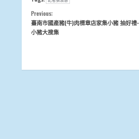
記者張淑慧
Continue
Previous:
臺南市國產豬(牛)肉標章店家集小豬 抽好禮
Reading
小豬大搜集