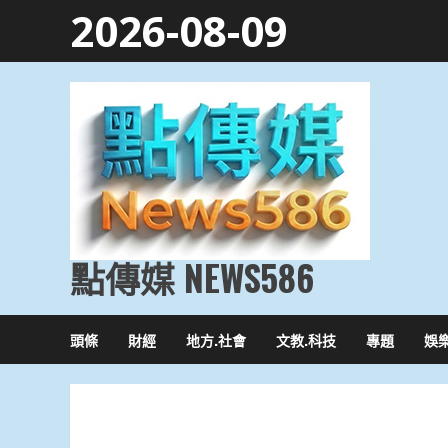
Skip
2026-08-09
to
content
點傳媒 NEWS586
頭條
財經
地方.社會
文教.科技
專題
娛