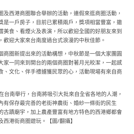
圈及西港商圈聯合舉辦的活動，連假來逛商圈活動，
獎是一戶房子，目前已累積兩戶，獎項相當豐富，邀
嚐美食、看煙火及表演，所以歡迎全國的好朋友來到
，歡迎大家來台南度過台式浪漫的中秋佳節。
個商圈新提出來的活動構想，中秋節是一個大家團圓
大家一同來到開台的兩個商圈對著月光皎潔，一起感
食、文化、伴手禮擄獲民眾的心，活動現場有來自商
火在台南舉行，台南將吸引大批來自全省各地的人潮，
內有保存最完善的老街神農街、婚紗一條街的民生
的古蹟廟宇，加上農產豐富有地方特色的西港鄉都會
及西港街商圈遊玩。【圖/翻攝】