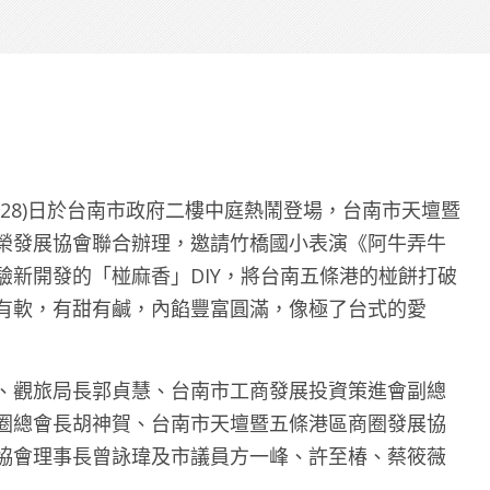
28)日於台南市政府二樓中庭熱鬧登場，台南市天壇暨
榮發展協會聯合辦理，邀請竹橋國小表演《阿牛弄牛
驗新開發的「椪麻香」DIY，將台南五條港的椪餅打破
有軟，有甜有鹹，內餡豐富圓滿，像極了台式的愛
、觀旅局長郭貞慧、台南市工商發展投資策進會副總
圈總會長胡神賀、台南市天壇暨五條港區商圈發展協
協會理事長曾詠瑋及市議員方一峰、許至椿、蔡筱薇