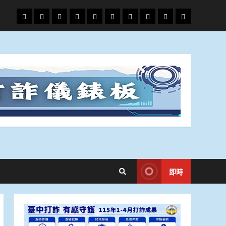
頭
財
地
文
專
娛
政
國
運
生
條
經
方.
教.
題
樂
治
際
動
活
社
科
影
會
技
劇
即時