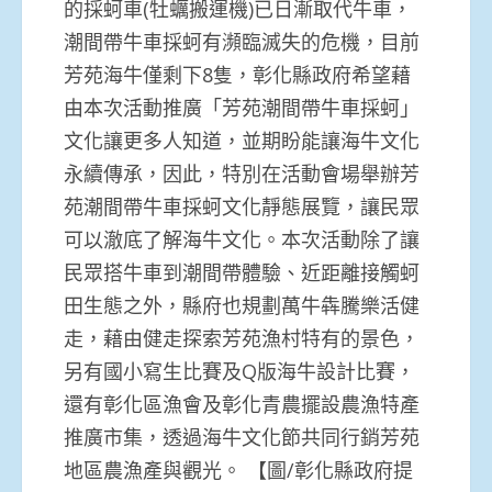
的採蚵車(牡蠣搬運機)已日漸取代牛車，
潮間帶牛車採蚵有瀕臨滅失的危機，目前
芳苑海牛僅剩下8隻，彰化縣政府希望藉
由本次活動推廣「芳苑潮間帶牛車採蚵」
文化讓更多人知道，並期盼能讓海牛文化
永續傳承，因此，特別在活動會場舉辦芳
苑潮間帶牛車採蚵文化靜態展覽，讓民眾
可以澈底了解海牛文化。本次活動除了讓
民眾搭牛車到潮間帶體驗、近距離接觸蚵
田生態之外，縣府也規劃萬牛犇騰樂活健
走，藉由健走探索芳苑漁村特有的景色，
另有國小寫生比賽及Q版海牛設計比賽，
還有彰化區漁會及彰化青農擺設農漁特產
推廣市集，透過海牛文化節共同行銷芳苑
地區農漁產與觀光。 【圖/彰化縣政府提