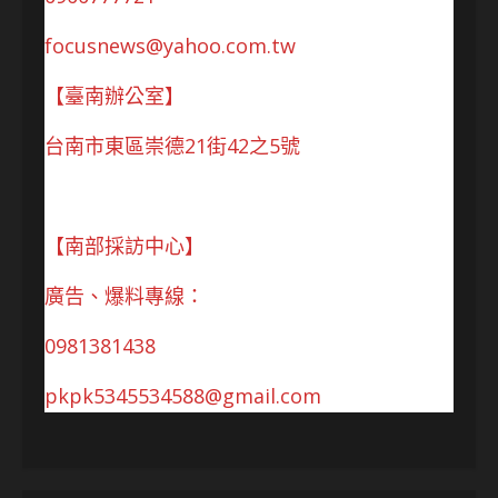
focusnews@yahoo.com.tw
【臺南辦公室】
台南市東區崇德21街42之5號
【南部採訪中心】
廣告、爆料專線：
0981381438
pkpk5345534588@gmail.com