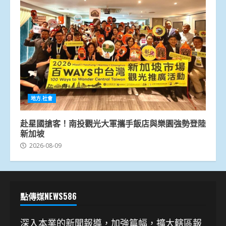
地方.社會
赴星國搶客！南投觀光大軍攜手飯店與樂園強勢登陸
新加坡
2026-08-09
點傳媒NEWS586
深入本業的新聞報導，加強篇幅，擴大轄區報