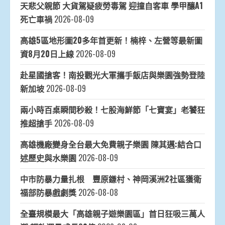
天悲父親節 大貨駕疑疲勞毒駕 迎撞自客車 學甲釀A1
死亡車禍
2026-08-09
高雄5區地形圖20多年首更新！楠梓、左營等最新圖
資8月20日上線
2026-08-09
赴星國搶客！南投觀光大軍攜手飯店與樂園強勢登陸
新加坡
2026-08-09
兩小時百桌瞬間秒殺！七股海鮮節「七寶宴」老饕狂
推超搶手
2026-08-09
高雄機廠變身全台最大免費親子樂園 陳其邁:結合口
述歷史與水樂園
2026-08-09
中市防暴力量扎根 豐原鎌村、神岡溪洲2社區獲衛
福部防暴戲劇獎
2026-08-08
全臺規模最大「高雄親子遊樂園區」首日狂吸三萬人