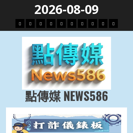
Skip
2026-08-09
to
content
頭
財
地
文
專
娛
政
國
運
生
條
經
方.
教.
題
樂
治
際
動
活
社
科
影
會
技
劇
點傳媒 NEWS586