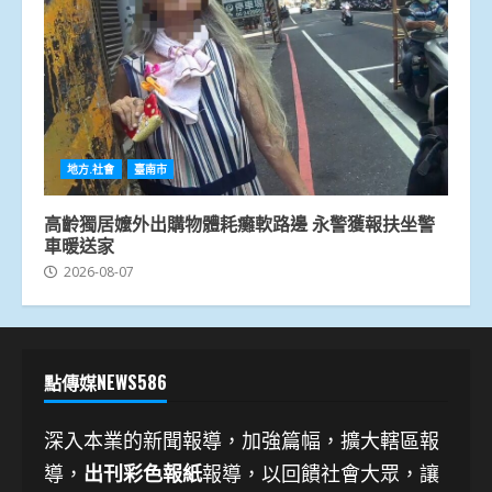
地方.社會
臺南市
高齡獨居嬤外出購物體耗癱軟路邊 永警獲報扶坐警
車暖送家
2026-08-07
點傳媒NEWS586
深入本業的新聞報導，加強篇幅，擴大轄區報
導，
出刊彩色報紙
報導，以回饋社會大眾，讓