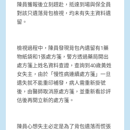
陳員獲報後立刻趕赴，抵達到場與保全員
對該只遺落背包檢視，均未有失主資料遺
留。
檢視過程中，陳員發現背包內遺留有1藥
物紙袋和1張處方箋，警方透過藥局開出
處方箋上姓名資料查證，查詢到40歲黃姓
女失主，由於「慢性病連續處方箋」一旦
遺失就不能重印補發，病人需重新掛號
後，由醫師取消原處方箋，並重新看診評
估後再開立新的處方箋。
陳員心想失主必定是為了背包遺落而慌張