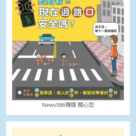
News586傳媒 關心您