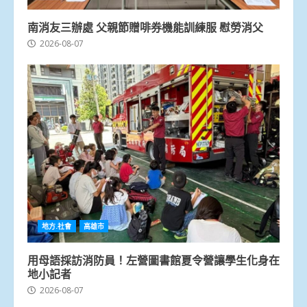
南消友三辦處 父親節贈啡券機能訓練服 慰勞消父
2026-08-07
地方.社會
高雄市
用母語採訪消防員！左營圖書館夏令營讓學生化身在
地小記者
2026-08-07