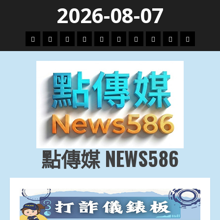
Skip
2026-08-07
to
content
頭
財
地
文
專
娛
政
國
運
生
條
經
方.
教.
題
樂
治
際
動
活
社
科
影
會
技
劇
點傳媒 NEWS586