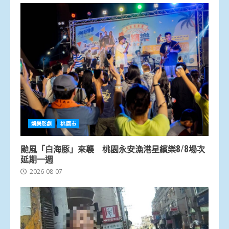
娛樂影劇
桃園市
颱風「白海豚」來襲 桃園永安漁港星繽樂8/8場次
延期一週
2026-08-07