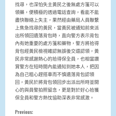
找尋，也深怕失主黃民之後無處方箋可以
領藥，便積極的透過電話查詢，看能不能
盡快聯絡上失主，果然經由藥局人員聯繫
上焦急找尋的黃民，當黃民被通知前來派
出所領回遺落背包時，直向警方表示背包
內有她重要的處方箋和藥物，警方將拾得
背包經黃民檢視確認無誤後交還認領，黃
民非常感謝熱心的拾得保全員，也相當讚
賞警方在短時間內能通知到她本人，把因
為自己粗心趕搭車而不慎遺落背包認領
回，黃民於將背包領回步出派出所時並開
心的與員警拍照留念，更是對於好心拾獲
保全員和警方熱忱協助深表非常感激。
Continue
Previous: