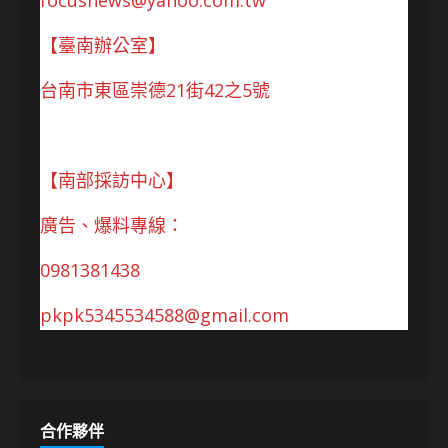
focusnews@yahoo.com.tw
【臺南辦公室】
台南市東區崇德21街42之5號
【南部採訪中心】
廣告、爆料專線：
0981381438
pkpk5345534588@gmail.com
合作夥伴