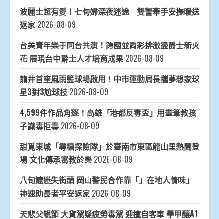
波麗士超有愛！七旬婦深夜迷途 雙警牽手安撫暖送
返家
2026-08-09
台美青年樂手同台共演！跨國並肩彩排激盪爵士新火
花 展現台中爵士人才培育成果
2026-08-09
龍井首座風雨籃球場啟用！中市運動局長攜夢想家球
星3對3尬球技
2026-08-09
4,599件作品角逐！高雄「港都反毒盃」用畫筆教孩
子識毒拒毒
2026-08-09
甜覓東城「尋糖探險隊」於臺南市東區龍山里熱鬧登
場 文化傳承寓教於樂
2026-08-09
八旬嬤迷失街頭 岡山警民合作靠「」在地人情味」
神速助長者平安返家
2026-08-09
天悲父親節 大貨駕疑疲勞毒駕 迎撞自客車 學甲釀A1