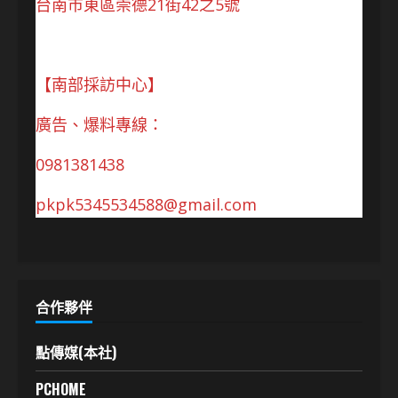
台南市東區崇德21街42之5號
【南部採訪中心】
廣告、爆料專線：
0981381438
pkpk5345534588@gmail.com
合作夥伴
點傳媒(本社)
PCHOME