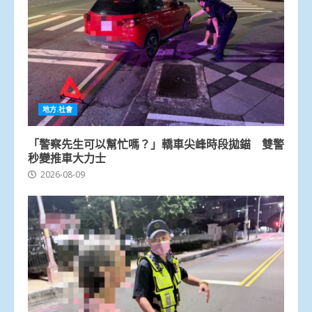
地方.社會
「警察先生可以幫忙嗎？」轎車尖峰時段拋錨 雙警
秒變推車大力士
2026-08-09