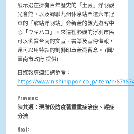
展示選在擁有百年歷史的『土藏』浮羽觀
光會館，以及蟬聯九州休息站票選六年冠
軍的「驛站浮羽站」旁新蓋的觀光遊客中
心「ウキハコ」。來這裡參觀的浮羽市民
可以瀏覽台南的文宣、書籍及宣傳海報，
還可以用特製的劍獅印章蓋戳留念。 (圖/
臺南市政府 提供)
日媒報導連結請參考：
https://www.nishinippon.co.jp/item/n/871874
Continue
Previous:
陳其邁：現階段防疫著重重症治療、輕症
Reading
分流
Next: