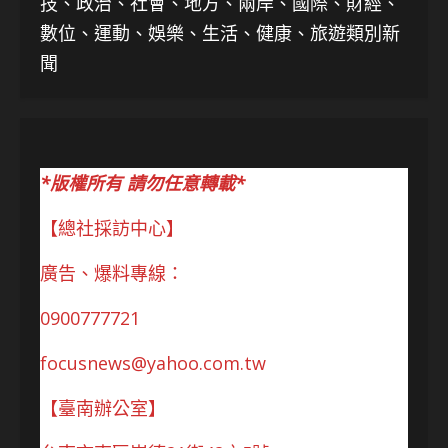
技、
政治、社會、地方、兩岸、國際、財經、
數位、運動、娛樂、生活、健康、旅遊類別新
聞
*版權所有 請勿任意轉載*
【總社採訪中心】
廣告、爆料專線：
0900777721
focusnews@yahoo.com.tw
【臺南辦公室】