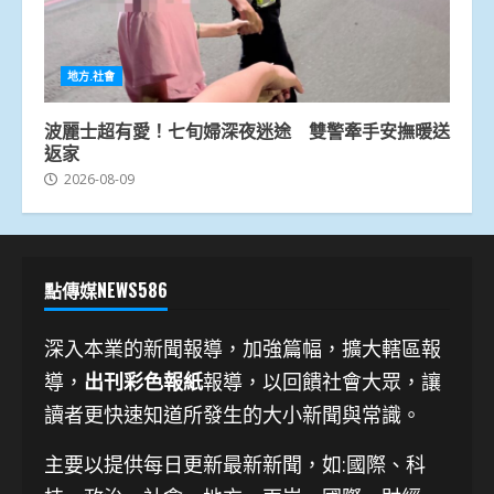
地方.社會
波麗士超有愛！七旬婦深夜迷途 雙警牽手安撫暖送
返家
2026-08-09
點傳媒NEWS586
深入本業的新聞報導，加強篇幅，擴大轄區報
導，
出刊彩色報紙
報導，以回饋社會大眾，讓
讀者更快速知道所發生的大小新聞與常識。
主要以提供每日更新最新新聞
，如:國際、科