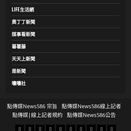
LIFE生活網
奧丁丁新聞
媒事看新聞
蕃薯藤
天天上新聞
是新聞
囔囔社
點傳媒News586 宗旨
點傳媒News586線上記者
點傳媒|線上記者規約
點傳媒News586公告
頭
財
地
文
專
娛
政
國
運
生