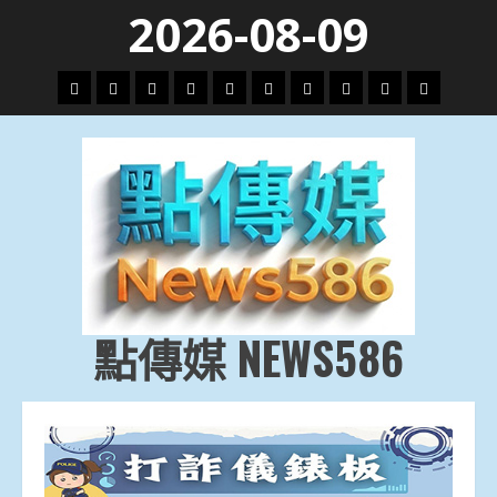
Skip
2026-08-09
to
content
頭
財
地
文
專
娛
政
國
運
生
條
經
方.
教.
題
樂
治
際
動
活
社
科
影
會
技
劇
點傳媒 NEWS586