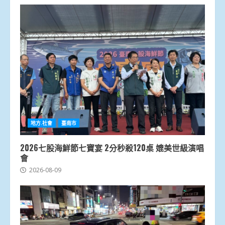
地方.社會
臺南市
2026七股海鮮節七寶宴 2分秒殺120桌 媲美世級演唱
會
2026-08-09