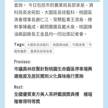
查詢。 今日包括市府農業局長郭承泉、資
科局長余宛如、大園區長徐藍科、桃園區
漁會理事長謝仁江、常務監事王清島、總
幹事陳義成、顧問團團長戴水泉、桃園煉
油廠副廠長王金昌均一同出席記者會。
Tags:
大園區長徐藍科
桃園煉油廠
竹圍漁港
竹
圍魚鱻節
農業局長郭承泉
Continue
Previous:
市議員林政賢針對桃園生命園區停車場興
Reading
建進度及居民聞到火化異味進行質詢
Next:
全國優質東方美人茶評鑑頒獎典禮 楊瑞
隆奪得特等獎