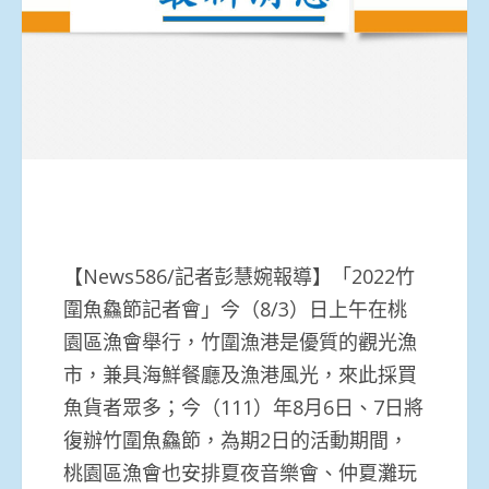
【News586/記者彭慧婉報導】「2022竹
圍魚鱻節記者會」今（8/3）日上午在桃
園區漁會舉行，竹圍漁港是優質的觀光漁
市，兼具海鮮餐廳及漁港風光，來此採買
魚貨者眾多；今（111）年8月6日、7日將
復辦竹圍魚鱻節，為期2日的活動期間，
桃園區漁會也安排夏夜音樂會、仲夏灘玩