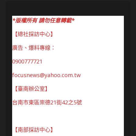
*版權所有 請勿任意轉載*
【總社採訪中心】
廣告、爆料專線：
0900777721
focusnews@yahoo.com.tw
【臺南辦公室】
台南市東區崇德21街42之5號
【南部採訪中心】