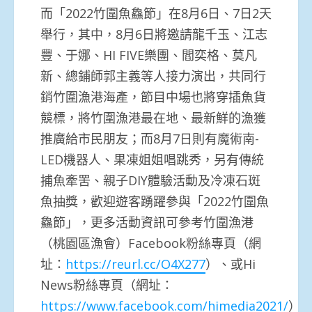
而「2022竹圍魚鱻節」在8月6日、7日2天
舉行，其中，8月6日將邀請龍千玉、江志
豐、于娜、HI FIVE樂團、閻奕格、莫凡
新、總鋪師郭主義等人接力演出，共同行
銷竹圍漁港海產，節目中場也將穿插魚貨
競標，將竹圍漁港最在地、最新鮮的漁獲
推廣給市民朋友；而8月7日則有魔術南-
LED機器人、果凍姐姐唱跳秀，另有傳統
捕魚牽罟、親子DIY體驗活動及冷凍石斑
魚抽獎，歡迎遊客踴躍參與「2022竹圍魚
鱻節」，更多活動資訊可參考竹圍漁港
（桃園區漁會）Facebook粉絲專頁（網
址：
https://reurl.cc/O4X277
）、或Hi
News粉絲專頁（網址：
https://www.facebook.com/himedia2021/
）