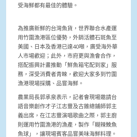
受海鮮都有最佳的體驗。
為推廣新鮮的台灣魚貨，世界聯合水產運
用竹圍漁港區位優勢，外銷活體石斑魚至
美國、日本及香港已達40噸，廣受海外華
人市場歡迎；此外，市府更與漁會合作，
搭配振興計畫推動「鮮魚箱宅配到家」服
務，深受消費者青睞，歡迎大家多到竹圍
漁港現場採購、品嘗海鮮。
農業局長郭承泉表示，記者會現場邀請台
語音樂創作才子江志豐及古錐總鋪師郭主
義出席，在江志豐演唱歌曲之際，郭主廚
則運用竹圍漁港的漁產，製作「糊辣鮸魚
魚球」，讓現場賓客品嘗美味海鮮料理。