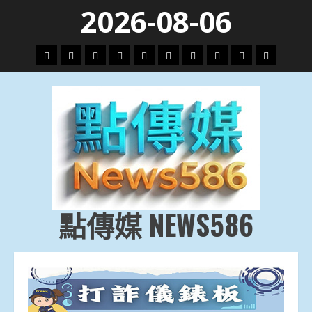
Skip
2026-08-06
to
content
頭
財
地
文
專
娛
政
國
運
生
條
經
方.
教.
題
樂
治
際
動
活
社
科
影
會
技
劇
點傳媒 NEWS586