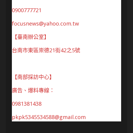
0900777721
focusnews@yahoo.com.tw
【臺南辦公室】
台南市東區崇德21街42之5號
【南部採訪中心】
廣告、爆料專線：
0981381438
pkpk5345534588@gmail.com