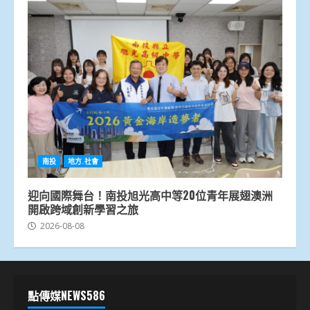
南投
地方.社會
迎向國際舞台！南投旭光高中等20位青年展翅澳洲
開啟跨域創新學習之旅
2026-08-08
點傳媒NEWS586