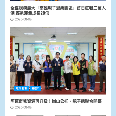
全臺規模最大「高雄親子遊樂園區」首日狂吸三萬人
潮 輕軌運量成長20倍
2026-08-08
地方.社會
高雄市
阿蓮育兒資源再升級！崗山公托、親子館聯合開幕
2026-08-08