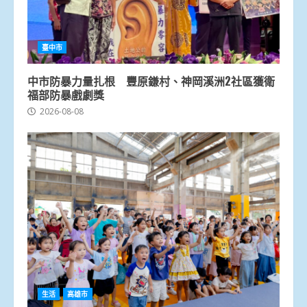
臺中市
中市防暴力量扎根 豐原鎌村、神岡溪洲2社區獲衛
福部防暴戲劇獎
2026-08-08
生活
高雄市