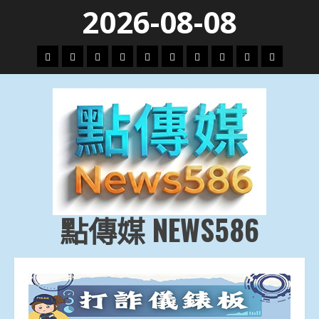
Skip
2026-08-08
to
content
頭
財
地
文
專
娛
政
國
運
生
條
經
方.
教.
題
樂
治
際
動
活
社
科
影
會
技
劇
點傳媒 NEWS586