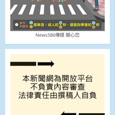
News586傳媒 關心您