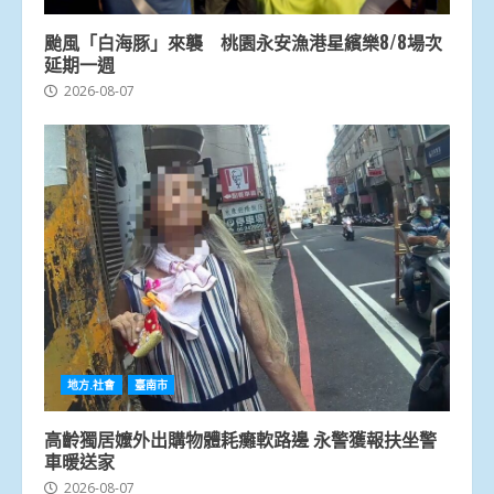
颱風「白海豚」來襲 桃園永安漁港星繽樂8/8場次
延期一週
2026-08-07
地方.社會
臺南市
高齡獨居嬤外出購物體耗癱軟路邊 永警獲報扶坐警
車暖送家
2026-08-07