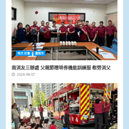
地方.社會
臺南市
南消友三辦處 父親節贈啡券機能訓練服 慰勞消父
2026-08-07