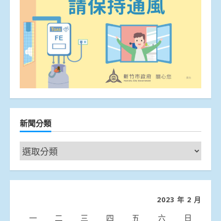
新聞分類
新
聞
分
類
2023 年 2 月
一
二
三
四
五
六
日