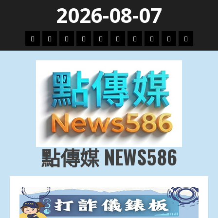
Skip
2026-08-07
to
content
頭
財
地
文
專
娛
政
國
運
生
條
經
方.
教.
題
樂
治
際
動
活
社
科
影
會
技
劇
點傳媒 NEWS586