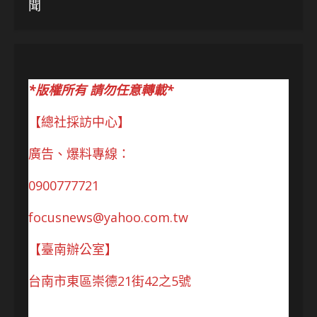
聞
*版權所有 請勿任意轉載*
【總社採訪中心】
廣告、爆料專線：
0900777721
focusnews@yahoo.com.tw
【臺南辦公室】
台南市東區崇德21街42之5號