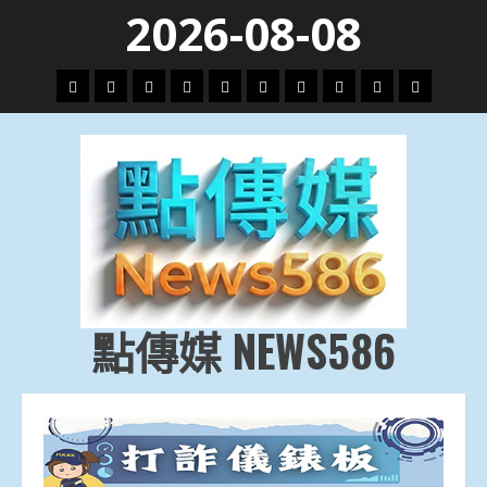
Skip
2026-08-08
to
content
頭
財
地
文
專
娛
政
國
運
生
條
經
方.
教.
題
樂
治
際
動
活
社
科
影
會
技
劇
點傳媒 NEWS586