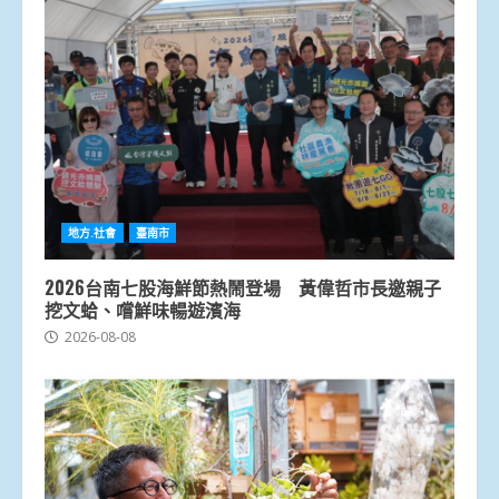
地方.社會
臺南市
2026台南七股海鮮節熱鬧登場 黃偉哲市長邀親子
挖文蛤、嚐鮮味暢遊濱海
2026-08-08