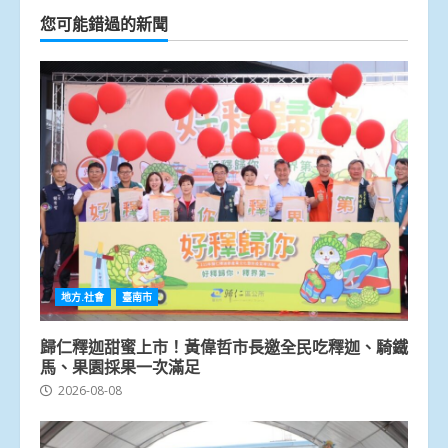
您可能錯過的新聞
地方.社會
臺南市
歸仁釋迦甜蜜上市！黃偉哲市長邀全民吃釋迦、騎鐵
馬、果園採果一次滿足
2026-08-08