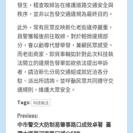
發生，稽查取締旨在維護道路交通安全與
秩序，並非以告發交通違規為最終目的。
此外，常有民眾反映新化老街違停嚴重，
員警獲報後前往取締，對於輕微違規部
分，會以勸導代替舉發，兼顧民眾感受。
而老街商家、卸貨車輛如針對此次科技執
法開立的違規告發單如欲依法提出申訴
者，請洽新化分局交通組或就近洽各分
駐、派出所諮詢。並呼籲民眾共同遵守交
通規則，維護大眾安全。
Tags:
科技執法
Continue
Previous:
中市警交大防制易肇事路口成效卓著 臺
Reading