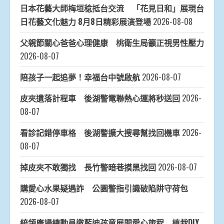
日本花藝大師梅垣稔抵台交流 「花見日和」展現台
日花藝文化魅力 8月8日精彩展演登場
2026-08-08
父親節關心爸爸心理健康 桃衛生局籲正視男性壓力
2026-08-07
陪孩子一起追夢！幸福台中號啟航
2026-08-07
皮夾遺落計程車 後湖警電聯熱心運將秒送回
2026-
08-07
看診記錯停車格 後湖警擴大搜尋幫找回機車
2026-
08-07
掉皮夾不敢獨找 長竹警暗巷摸黑找回
2026-08-07
購愛心水果疑遇詐 公園警指引識破陷阱守荷包
2026-08-07
統領廣場總動員邀藍迪孩童展開愛心旅程 植栽DIY