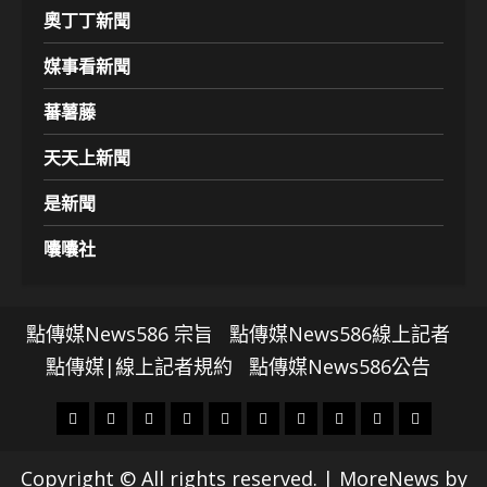
奧丁丁新聞
媒事看新聞
蕃薯藤
天天上新聞
是新聞
囔囔社
點傳媒News586 宗旨
點傳媒News586線上記者
點傳媒|線上記者規約
點傳媒News586公告
頭
財
地
文
專
娛
政
國
運
生
條
經
方.
教.
題
樂
治
際
動
活
Copyright © All rights reserved.
|
MoreNews
by
社
科
影