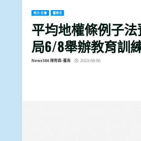
地方.社會
臺南市
平均地權條例子法預
局6/8舉辦教育訓
News586 陳宥森-臺南
2023-06-06