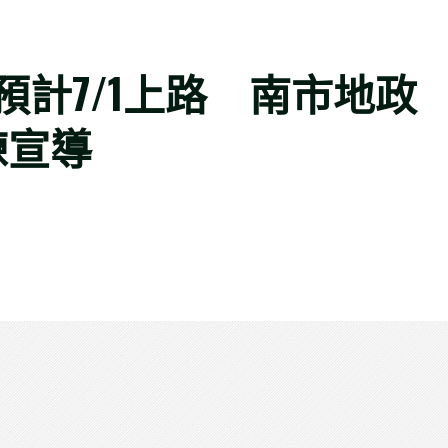
計7/1上路 南市地政
練宣導