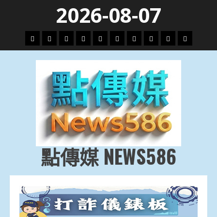
Skip
2026-08-07
to
content
頭
財
地
文
專
娛
政
國
運
生
條
經
方.
教.
題
樂
治
際
動
活
社
科
影
會
技
劇
點傳媒 NEWS586