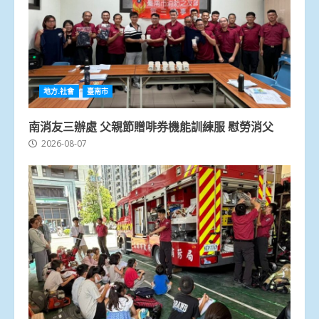
地方.社會
臺南市
南消友三辦處 父親節贈啡券機能訓練服 慰勞消父
2026-08-07