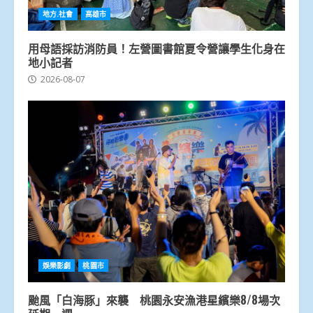
地方.社會
高雄市
用母語採訪消防員！左營圖書館夏令營讓學生化身在
地小記者
2026-08-07
娛樂影劇
桃園市
颱風「白海豚」來襲 桃園永安漁港星繽樂8/8場次