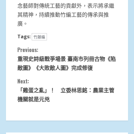
念藝師對傳統工藝的貢獻外，表示將承繼
其精神，持續推動竹編工藝的傳承與推
廣。
Tags:
竹藤編
Continue
Previous:
重現史詩級戰爭場景 臺南市列冊古物《陷
Reading
敵圖》《大敗敵人圖》完成修復
Next:
「雞蛋之亂」！ 立委林思銘：農業主管
機關就是元兇