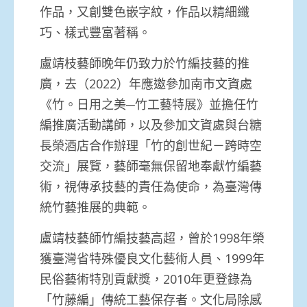
作品，又創雙色嵌字紋，作品以精細纖
巧、樣式豐富著稱。
盧靖枝藝師晚年仍致力於竹編技藝的推
廣，去（2022）年應邀參加南市文資處
《竹。日用之美─竹工藝特展》並擔任竹
編推廣活動講師，以及參加文資處與台糖
長榮酒店合作辦理「竹的創世紀－跨時空
交流」展覽，藝師毫無保留地奉獻竹編藝
術，視傳承技藝的責任為使命，為臺灣傳
統竹藝推展的典範。
盧靖枝藝師竹編技藝高超，曾於1998年榮
獲臺灣省特殊優良文化藝術人員、1999年
民俗藝術特別貢獻獎，2010年更登錄為
「竹藤編」傳統工藝保存者。文化局除感