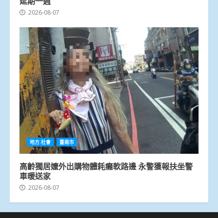
延期一週
2026-08-07
地方.社會
臺南市
高齡獨居嬤外出購物體耗癱軟路邊 永警獲報扶坐警
車暖送家
2026-08-07