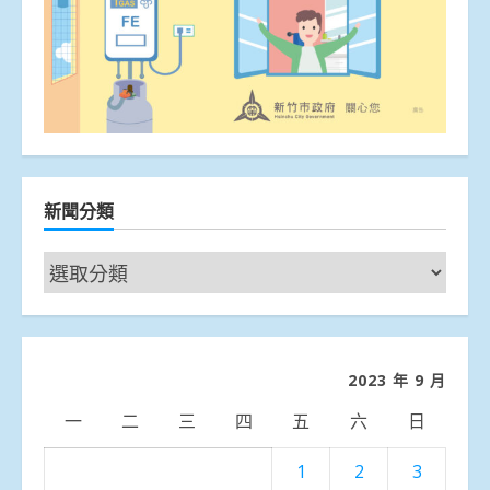
新聞分類
新
聞
分
類
2023 年 9 月
一
二
三
四
五
六
日
1
2
3