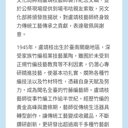
於公祭現場提供到場弔唁親友索取，另文
化部將頒發旌揚狀，對盧靖枝藝師終身致
力傳統工藝傳承之貢獻，表達敬佩與謝
意。
1945年，盧靖枝出生於臺南關廟地區，深
受家族竹編祖業技藝薰陶，雖囿於未受到
正規竹編技藝教育等不利因素，仍潛心專
研精進技藝，使基本功扎實、嫻熟各種竹
編技法以及竹材特性，憑藉自身天賦及努
力，成為聞名全臺的竹藤編藝師。盧靖枝
藝師從事竹編工作逾半世紀，經歷竹編的
黃金高峰與蕭條期，藝師從傳統生活器具
轉型創作，讓傳統工藝變成收藏品，不斷
鑽研創新，更研發出超過兩千多種竹藝創