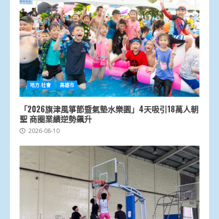
地方.社會
高雄市
「2026旗津風箏節暨氣墊水樂園」4天吸引18萬人朝
聖 商圈業績逆勢飆升
2026-08-10