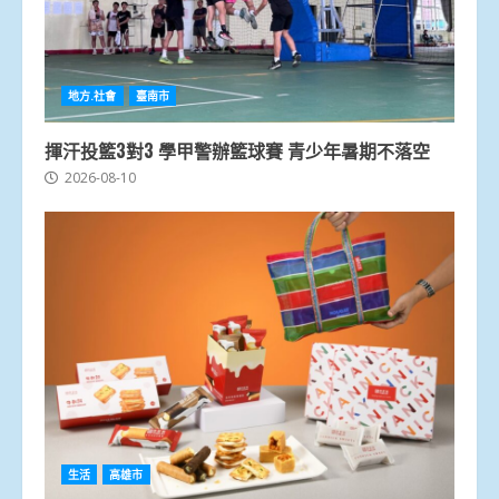
地方.社會
臺南市
揮汗投籃3對3 學甲警辦籃球賽 青少年暑期不落空
2026-08-10
生活
高雄市