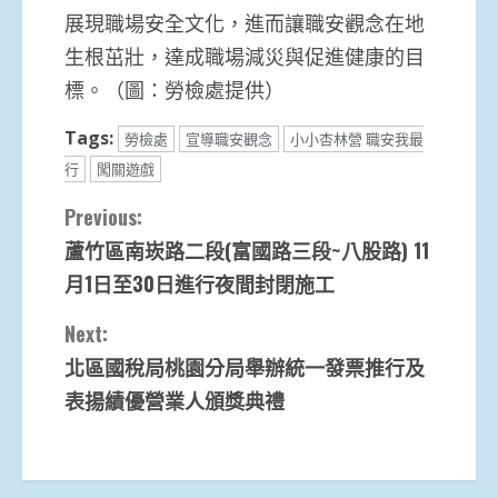
展現職場安全文化，進而讓職安觀念在地
生根茁壯，達成職場減災與促進健康的目
標。（圖：勞檢處提供）
Tags:
勞檢處
宣導職安觀念
小小杏林營 職安我最
行
闖關遊戲
Continue
Previous:
蘆竹區南崁路二段(富國路三段~八股路) 11
Reading
月1日至30日進行夜間封閉施工
Next:
北區國稅局桃園分局舉辦統一發票推行及
表揚績優營業人頒獎典禮