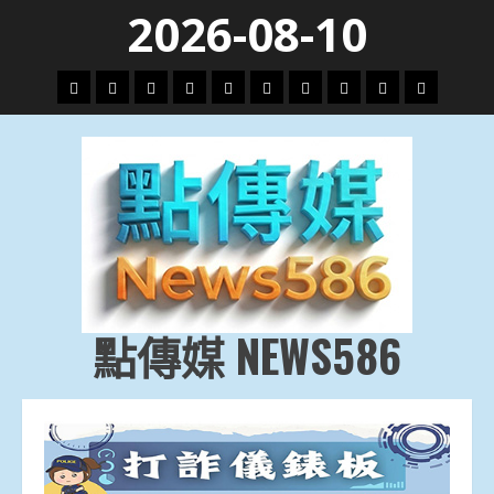
Skip
2026-08-10
to
content
頭
財
地
文
專
娛
政
國
運
生
條
經
方.
教.
題
樂
治
際
動
活
社
科
影
會
技
劇
點傳媒 NEWS586