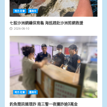
地方.社會
臺南市
七股沙洲網纏保育龜 海巡趕赴沙洲剪網救援
2026-08-10
地方.社會
臺南市
釣魚簡訊連環詐 南三警一夜攔詐逾3萬金