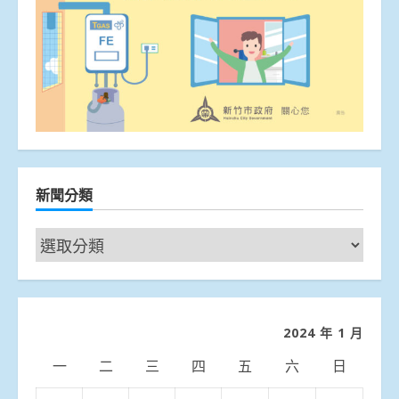
新聞分類
新
聞
分
類
2024 年 1 月
一
二
三
四
五
六
日