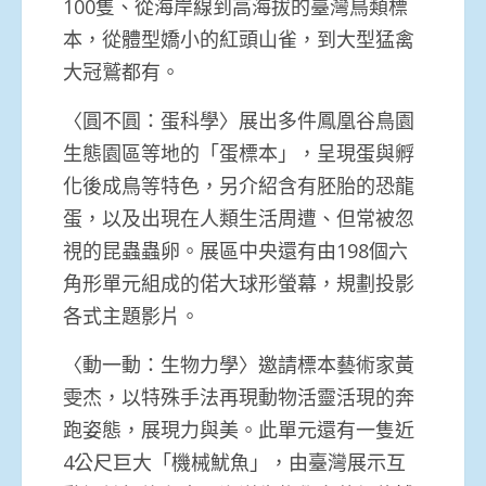
100隻、從海岸線到高海拔的臺灣鳥類標
本，從體型嬌小的紅頭山雀，到大型猛禽
大冠鷲都有。
〈圓不圓：蛋科學〉展出多件鳳凰谷鳥園
生態園區等地的「蛋標本」，呈現蛋與孵
化後成鳥等特色，另介紹含有胚胎的恐龍
蛋，以及出現在人類生活周遭、但常被忽
視的昆蟲蟲卵。展區中央還有由198個六
角形單元組成的偌大球形螢幕，規劃投影
各式主題影片。
〈動一動：生物力學〉邀請標本藝術家黃
雯杰，以特殊手法再現動物活靈活現的奔
跑姿態，展現力與美。此單元還有一隻近
4公尺巨大「機械魷魚」，由臺灣展示互