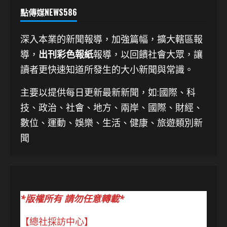
點傳媒NEWS586
深入本業的新聞報導，加強篇幅，擴大轄區報
導，
出刊彩色報紙
報導，以回饋社會大眾，讓
讀者更快速知道所發生的大小新聞與常識。
主要以提供每日更新最新新聞
，如:國際、科
技、
政治、社會、地方、兩岸、國際、財經、
數位、運動、娛樂、生活、健康、旅遊類別新
聞
*版權所有 請勿任意轉載*
【總社採訪中心】