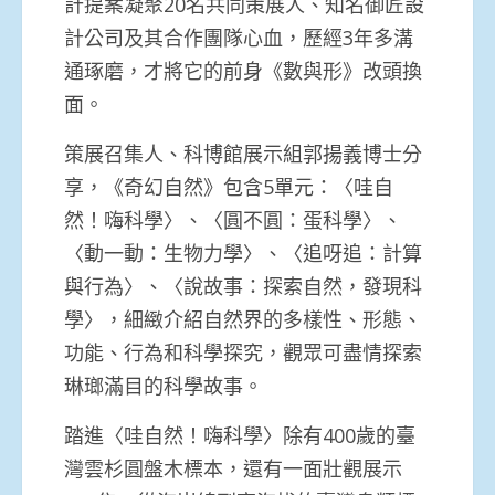
計提案凝聚20名共同策展人、知名御匠設
計公司及其合作團隊心血，歷經3年多溝
通琢磨，才將它的前身《數與形》改頭換
面。
策展召集人、科博館展示組郭揚義博士分
享，《奇幻自然》包含5單元：〈哇自
然！嗨科學〉、〈圓不圓：蛋科學〉、
〈動一動：生物力學〉、〈追呀追：計算
與行為〉、〈說故事：探索自然，發現科
學〉，細緻介紹自然界的多樣性、形態、
功能、行為和科學探究，觀眾可盡情探索
琳瑯滿目的科學故事。
踏進〈哇自然！嗨科學〉除有400歲的臺
灣雲杉圓盤木標本，還有一面壯觀展示