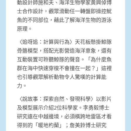
動設計師施和夫、海洋生物學家黃興倬博
士合作設計，觀眾滑動任一轉盤即操控魷
魚的不同部位，藉此了解海洋生物的游泳
原理。
〈追呀追：計算與行為〉天花板懸掛鯨豚
骨骼模型，搭配光影營造海洋意象，還有
互動裝置可聆聽鯨豚的聲音。「為什麼魚
群在海中快速穿梭不會撞在一起？」這裡
也引導觀眾解析動物令人驚嘆的計算能
力。
〈說故事：探索自然、發現科學〉以影片
及模型展示介紹2位科學家。李勇毅博士
研究遠在中越邊境，必須橫跨地雷區才看
得到的「暖地杓蘭」；詹美鈴博士研究