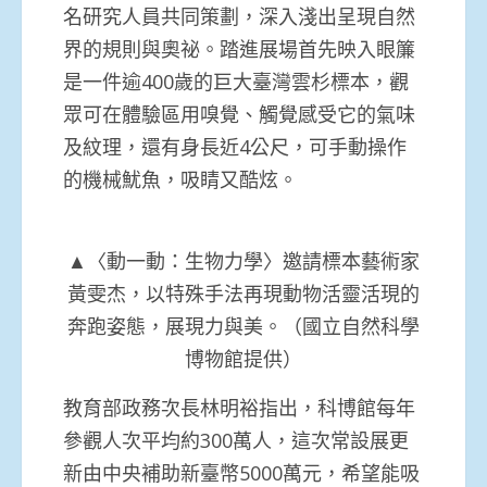
名研究人員共同策劃，深入淺出呈現自然
界的規則與奧祕。踏進展場首先映入眼簾
是一件逾400歲的巨大臺灣雲杉標本，觀
眾可在體驗區用嗅覺、觸覺感受它的氣味
及紋理，還有身長近4公尺，可手動操作
的機械魷魚，吸睛又酷炫。
▲〈動一動：生物力學〉邀請標本藝術家
黃雯杰，以特殊手法再現動物活靈活現的
奔跑姿態，展現力與美。（國立自然科學
博物館提供）
教育部政務次長林明裕指出，科博館每年
參觀人次平均約300萬人，這次常設展更
新由中央補助新臺幣5000萬元，希望能吸