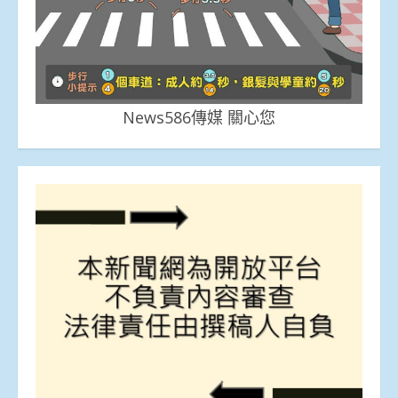
News586傳媒 關心您