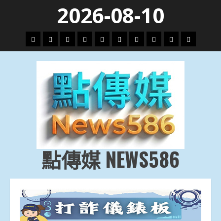
Skip
2026-08-10
to
content
頭
財
地
文
專
娛
政
國
運
生
條
經
方.
教.
題
樂
治
際
動
活
社
科
影
會
技
劇
點傳媒 NEWS586