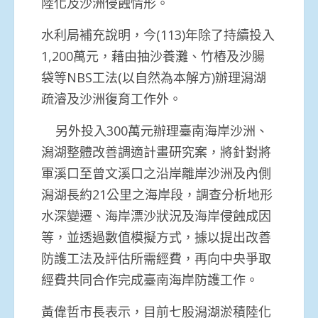
陸化及沙洲侵蝕情形。
水利局補充說明，今(113)年除了持續投入
1,200萬元，藉由抽沙養灘、竹樁及沙腸
袋等NBS工法(以自然為本解方)辦理潟湖
疏濬及沙洲復育工作外。
另外投入300萬元辦理臺南海岸沙洲、
潟湖整體改善調適計畫研究案，將針對將
軍溪口至曾文溪口之沿岸離岸沙洲及內側
潟湖長約21公里之海岸段，調查分析地形
水深變遷、海岸漂沙狀況及海岸侵蝕成因
等，並透過數值模擬方式，據以提出改善
防護工法及評估所需經費，再向中央爭取
經費共同合作完成臺南海岸防護工作。
黃偉哲市長表示，目前七股潟湖淤積陸化