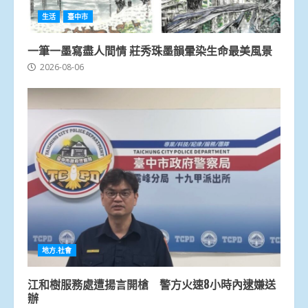
生活
臺中市
一筆一墨寫盡人間情 莊秀珠墨韻暈染生命最美風景
2026-08-06
地方.社會
江和樹服務處遭揚言開槍 警方火速8小時內逮嫌送
辦