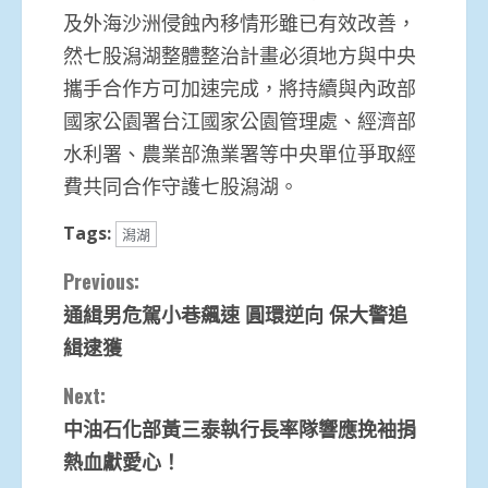
及外海沙洲侵蝕內移情形雖已有效改善，
然七股潟湖整體整治計畫必須地方與中央
攜手合作方可加速完成，將持續與內政部
國家公園署台江國家公園管理處、經濟部
水利署、農業部漁業署等中央單位爭取經
費共同合作守護七股潟湖。
Tags:
潟湖
Continue
Previous:
通緝男危駕小巷飆速 圓環逆向 保大警追
Reading
緝逮獲
Next:
中油石化部黃三泰執行長率隊響應挽袖捐
熱血獻愛心！