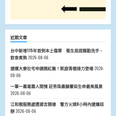
近期文章
台中新增115年首例本土傷寒 衛生局提醒勤洗手、
飲食煮熟
2026-08-06
捷運大寮社宅申請開紅盤！凱旋青樹接力登場
2026-
08-06
一筆一墨寫盡人間情 莊秀珠墨韻暈染生命最美風景
2026-08-06
江和樹服務處遭揚言開槍 警方火速8小時內逮嫌送
辦
2026-08-06