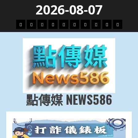
Skip
2026-08-07
to
content
頭
財
地
文
專
娛
政
國
運
生
條
經
方.
教.
題
樂
治
際
動
活
社
科
影
會
技
劇
點傳媒 NEWS586