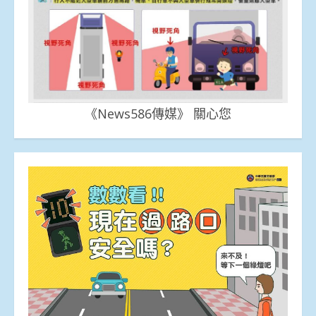
《News586傳媒》 關心您