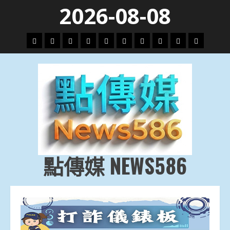
Skip
2026-08-08
to
content
頭
財
地
文
專
娛
政
國
運
生
條
經
方.
教.
題
樂
治
際
動
活
社
科
影
會
技
劇
點傳媒 NEWS586