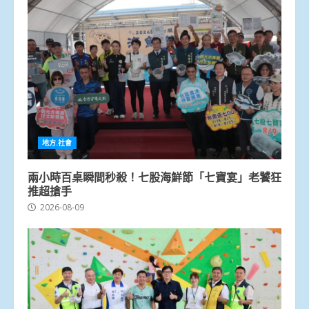
地方.社會
兩小時百桌瞬間秒殺！七股海鮮節「七寶宴」老饕狂
推超搶手
2026-08-09