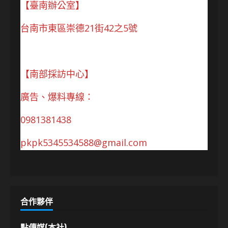
【臺南辦公室】
台南市東區崇德21街42之5號
【南部採訪中心】
廣告、爆料專線：
0981381438
pkpk5345534588@gmail.com
合作夥伴
點傳媒(本社)