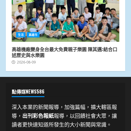
生活
高雄市
高雄機廠變身全台最大免費親子樂園 陳其邁:結合口
述歷史與水樂園
2026-08-09
點傳媒NEWS586
深入本業的新聞報導，加強篇幅，擴大轄區報
導，
出刊彩色報紙
報導，以回饋社會大眾，讓
讀者更快速知道所發生的大小新聞與常識。