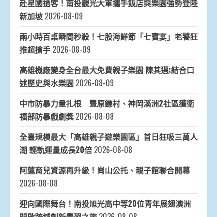
赴星國搶客！南投觀光大軍攜手飯店與樂園強勢登陸
新加坡
2026-08-09
兩小時百桌瞬間秒殺！七股海鮮節「七寶宴」老饕狂
推超搶手
2026-08-09
高雄機廠變身全台最大免費親子樂園 陳其邁:結合口
述歷史與水樂園
2026-08-09
中市防暴力量扎根 豐原鎌村、神岡溪洲2社區獲衛
福部防暴戲劇獎
2026-08-08
全臺規模最大「高雄親子遊樂園區」首日狂吸三萬人
潮 輕軌運量成長20倍
2026-08-08
阿蓮育兒資源再升級！崗山公托、親子館聯合開幕
2026-08-08
迎向國際舞台！南投旭光高中等20位青年展翅澳洲
開啟跨域創新學習之旅
2026-08-08