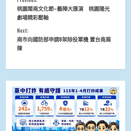
Continue
桃園閩南文化節–藝陣大匯演 桃園陽光
Reading
劇場精彩壓軸
Next:
南市向國防部申請8架除役軍機 置台南展
陳