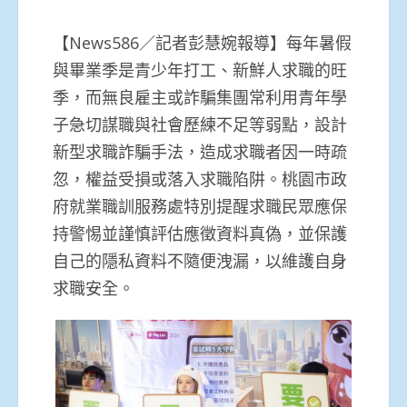
【News586／記者彭慧婉報導】每年暑假
與畢業季是青少年打工、新鮮人求職的旺
季，而無良雇主或詐騙集團常利用青年學
子急切謀職與社會歷練不足等弱點，設計
新型求職詐騙手法，造成求職者因一時疏
忽，權益受損或落入求職陷阱。桃園市政
府就業職訓服務處特別提醒求職民眾應保
持警惕並謹慎評估應徵資料真偽，並保護
自己的隱私資料不隨便洩漏，以維護自身
求職安全。