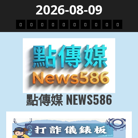
Skip
2026-08-09
to
content
頭
財
地
文
專
娛
政
國
運
生
條
經
方.
教.
題
樂
治
際
動
活
社
科
影
會
技
劇
點傳媒 NEWS586