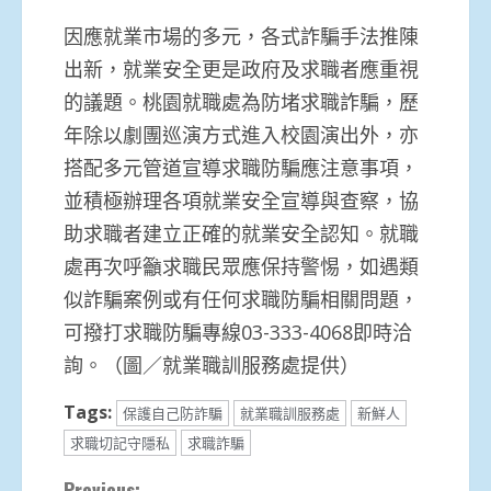
因應就業市場的多元，各式詐騙手法推陳
出新，就業安全更是政府及求職者應重視
的議題。桃園就職處為防堵求職詐騙，歷
年除以劇團巡演方式進入校園演出外，亦
搭配多元管道宣導求職防騙應注意事項，
並積極辦理各項就業安全宣導與查察，協
助求職者建立正確的就業安全認知。就職
處再次呼籲求職民眾應保持警惕，如遇類
似詐騙案例或有任何求職防騙相關問題，
可撥打求職防騙專線03-333-4068即時洽
詢。（圖／就業職訓服務處提供）
Tags:
保護自己防詐騙
就業職訓服務處
新鮮人
求職切記守隱私
求職詐騙
Previous: