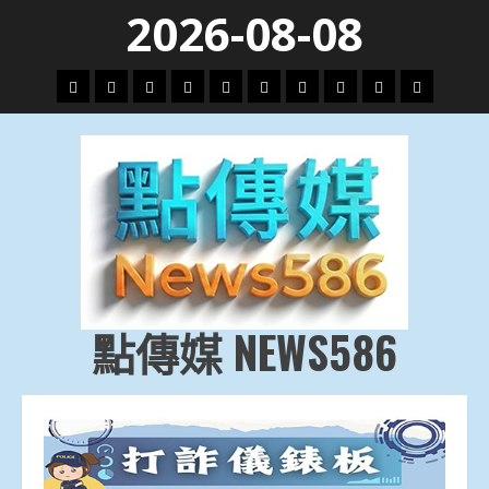
Skip
2026-08-08
to
content
頭
財
地
文
專
娛
政
國
運
生
條
經
方.
教.
題
樂
治
際
動
活
社
科
影
會
技
劇
點傳媒 NEWS586