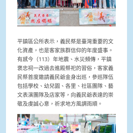
平鎮區公所表示，義民祭是臺灣重要的文
化資產，也是客家族群信仰的年度盛事。
有感今（113）年地震、水災頻傳，平鎮
褒忠祠一改過去進殿祭祀的習俗，客家義
民祭首度邀請義民爺金身出巡，參巡隊伍
包括學校、幼兒園、各里、社區團隊、藝
文表演團隊及店家等，向義民爺表達的崇
敬及虔誠心意，祈求地方風調雨順。