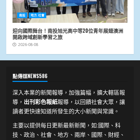
南投
地方.社會
迎向國際舞台！南投旭光高中等20位青年展翅澳洲
開啟跨域創新學習之旅
2026-08-08
點傳媒NEWS586
深入本業的新聞報導，加強篇幅，擴大轄區報
導，
出刊彩色報紙
報導，以回饋社會大眾，讓
讀者更快速知道所發生的大小新聞與常識。
主要以提供每日更新最新新聞
，如:國際、科
技、
政治、社會、地方、兩岸、國際、財經、