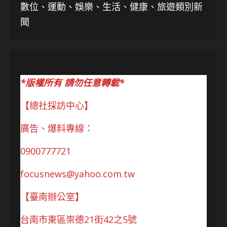
數位、運動、娛樂、生活、健康、旅遊類別新
聞
*版權所有 請勿任意轉載*
【總社採訪中心】
廣告、爆料專線：
0900777721
focusnews@yahoo.com.tw
【臺南辦公室】
台南市東區崇德21街42之5號