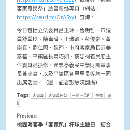
客家義民祭」臉書粉絲專頁（網站：
https://reurl.cc/OrA5xy
）查詢。
今日包括立法委員呂玉玲、魯明哲、市議
員舒翠玲、陳韋曄、王珮毓、彭俊豪、黃
崇真、劉仁照、魏筠、市府客家局長范姜
泰基、平鎮區長蕭巧如、褒忠祠義民廟主
任委員范振修、褒忠亭義民中學財團董事
長黃茂實，以及平鎮區各里里長等均一同
出席活動。（圖：記者彭慧婉翻攝）
Tags:
客家局
客家義民祭
平鎮區公所
挑擔
踩
街
Continue
Previous:
桃園海客季「客家趴」棒球主題日 結合
Reading