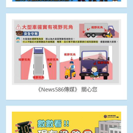
《News586傳媒》 關心您