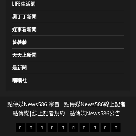
LIFE生活網
奧丁丁新聞
媒事看新聞
蕃薯藤
天天上新聞
是新聞
囔囔社
點傳媒News586 宗旨
點傳媒News586線上記者
點傳媒|線上記者規約
點傳媒News586公告
頭
財
地
文
專
娛
政
國
運
生
條
經
方.
教.
題
樂
治
際
動
活