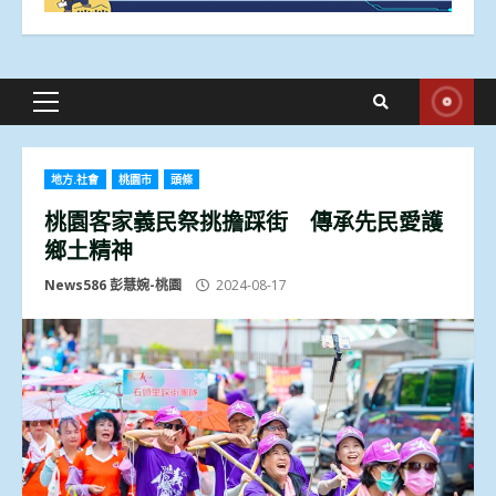
Primary
Menu
地方.社會
桃園市
頭條
桃園客家義民祭挑擔踩街 傳承先民愛護
鄉土精神
News586 彭慧婉-桃園
2024-08-17