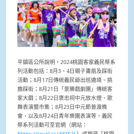
平鎮區公所說明，2024桃園客家義民祭系
列活動包括：8月3、4日親子畫扇及踩街
活動；8月17日傳統義民爺出巡遶境、挑
擔踩街；8月21日「景勝戲劇團」傳統客
家大戲；8月22日褒忠祠中元放水燈、歌
舞表演暨市集；8月23日中元節普渡晚
會，以及8月24日青年樂團表演等，義民
祭系列活動可至官網（網站：
https://reurl.cc/4d162L
）或搜尋「桃園