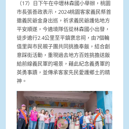
（17）日下午在中壢林森國小舉辦，桃園
市長張善政表示，2024桃園客家義民祭首
邀義民爺金身出巡，祈求義民爺護佑地方
平安順遂，今遶境隊伍從林森國小出發，
徒步遶行2.4公里至平鎮褒忠祠，由7個輪
值里與市民親子團共同挑擔奉飯，結合創
意踩街活動，重現過去地方百姓挑擔送飯
給前線義民軍的場景，藉此紀念義勇軍的
英勇事蹟，並傳承客家先民愛護鄉土的精
神。