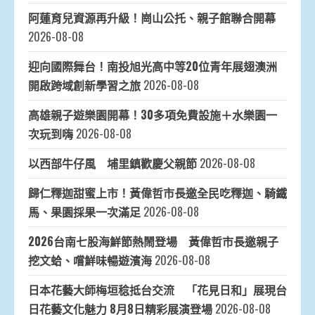
阿蓮育兒資源再升級！崗山公托、親子館聯合開幕
2026-08-08
迎向國際舞台！南投旭光高中等20位青年展翅澳洲
開啟跨域創新學習之旅
2026-08-08
高雄親子遊樂園開幕！30多項免費設施＋水樂園一
次玩到嗨
2026-08-08
以西部牛仔風 埔里鎮歡慶父親節
2026-08-08
歸仁釋迦甜蜜上市！黃偉哲市長邀全民吃釋迦、騎鐵
馬、果園採果一次滿足
2026-08-08
2026台南七股海鮮節熱鬧登場 黃偉哲市長邀親子
挖文蛤、嚐鮮味暢遊濱海
2026-08-08
日本花藝大師梅垣稔抵台交流 「花見日和」展現台
日花藝文化魅力 8月8日精彩展演登場
2026-08-08