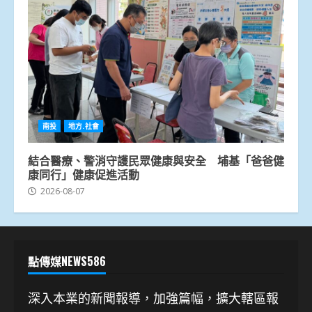
南投
地方.社會
結合醫療、警消守護民眾健康與安全 埔基「爸爸健
康同行」健康促進活動
2026-08-07
點傳媒NEWS586
深入本業的新聞報導，加強篇幅，擴大轄區報