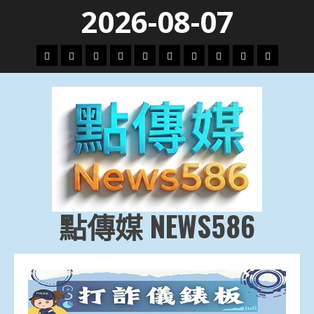
Skip
2026-08-07
to
content
頭
財
地
文
專
娛
政
國
運
生
條
經
方.
教.
題
樂
治
際
動
活
社
科
影
會
技
劇
點傳媒 NEWS586