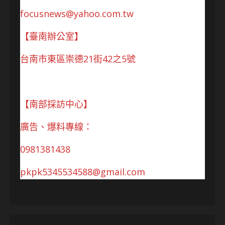
focusnews@yahoo.com.tw
【臺南辦公室】
台南市東區崇德21街42之5號
【南部採訪中心】
廣告、爆料專線：
0981381438
pkpk5345534588@gmail.com