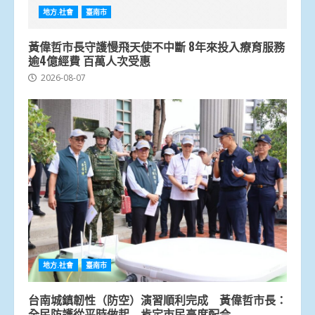
地方.社會
臺南市
黃偉哲市長守護慢飛天使不中斷 8年來投入療育服務
逾4億經費 百萬人次受惠
2026-08-07
地方.社會
臺南市
台南城鎮韌性（防空）演習順利完成 黃偉哲市長：
全民防護從平時做起 肯定市民高度配合