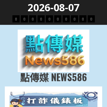
Skip
2026-08-07
to
content
頭
財
地
文
專
娛
政
國
運
生
條
經
方.
教.
題
樂
治
際
動
活
社
科
影
會
技
劇
點傳媒 NEWS586