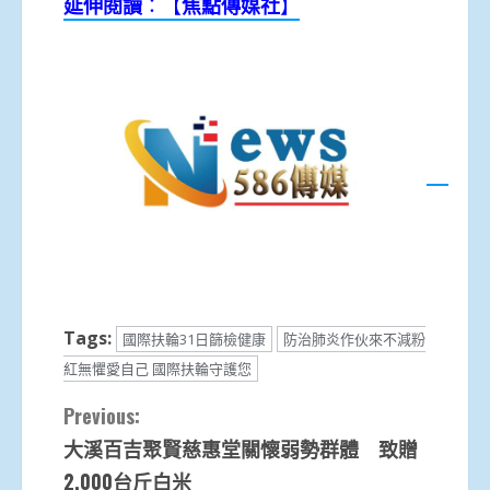
延伸閱讀
：【
焦點
傳媒
社
】
Tags:
國際扶輪31日篩檢健康
防治肺炎作伙來不減粉
紅無懼愛自己 國際扶輪守護您
Continue
Previous:
大溪百吉聚賢慈惠堂關懷弱勢群體 致贈
Reading
2,000台斤白米