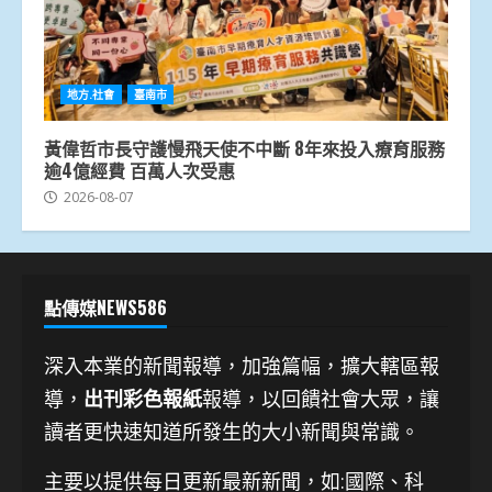
地方.社會
臺南市
黃偉哲市長守護慢飛天使不中斷 8年來投入療育服務
逾4億經費 百萬人次受惠
2026-08-07
點傳媒NEWS586
深入本業的新聞報導，加強篇幅，擴大轄區報
導，
出刊彩色報紙
報導，以回饋社會大眾，讓
讀者更快速知道所發生的大小新聞與常識。
主要以提供每日更新最新新聞
，如:國際、科