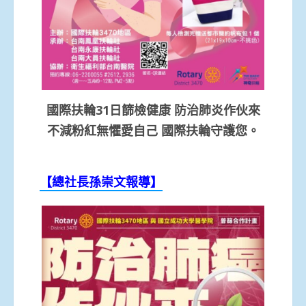
國際扶輪31日篩檢健康 防治肺炎作伙來
不減粉紅無懼愛自己 國際扶輪守護您。
【總社長孫崇文報導】