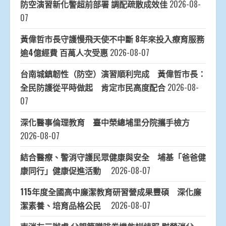
防空演習新化警超前部署 調配疏散成效佳
2026-08-
07
黃偉哲市長守護慢飛天使不中斷 8年來投入療育服務
逾4億經費 百萬人次受惠
2026-08-07
台南城鎮韌性（防空）演習順利完成 黃偉哲市長：
全民防護從平時做起 肯定市民高度配合
2026-08-
07
深化醫事倫理教育 臺中榮總埔里分院攜手檢方
2026-08-07
結合醫療、警消守護民眾健康與安全 埔基「爸爸健
康同行」健康促進活動
2026-08-07
115年度全國高中廉潔教育研習營成果豐碩 深化廉
潔素養、培育品格公民
2026-08-07