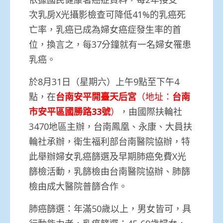
次乳房X光攝影檢查可降低41%的乳癌死
亡率，乳癌已成為婦女癌症發生率的首
位，換言之，每37分鐘就有一名婦女罹患
乳癌。
於8月31日（星期六）上午9點至下午4
點，在
台南安平開臺天后宮
（地址：
台南
市安平區國勝路
33
號
）
，由國際扶輪社
3470地區主辦，台南鳳凰、永康、大員扶
輪社承辦，衛生福利部台南醫院協辦，特
此舉辦婦女乳癌篩選及早期肺癌免費X光
篩檢活動，乳篩檢由台南醫院協辦、肺篩
檢由成大醫院普篩合作。
肺癌篩選：年滿50歲以上，男女皆可，具