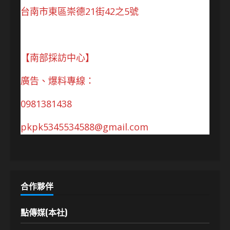
台南市東區崇德21街42之5號
【南部採訪中心】
廣告、爆料專線：
0981381438
pkpk5345534588@gmail.com
合作夥伴
點傳媒(本社)