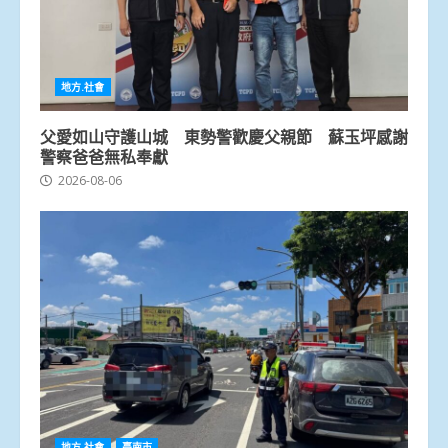
地方.社會
父愛如山守護山城 東勢警歡慶父親節 蘇玉坪感謝
警察爸爸無私奉獻
2026-08-06
地方.社會
臺南市