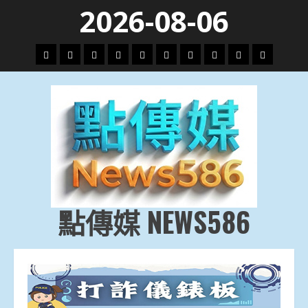
Skip
2026-08-06
to
content
頭
財
地
文
專
娛
政
國
運
生
條
經
方.
教.
題
樂
治
際
動
活
社
科
影
會
技
劇
點傳媒 NEWS586