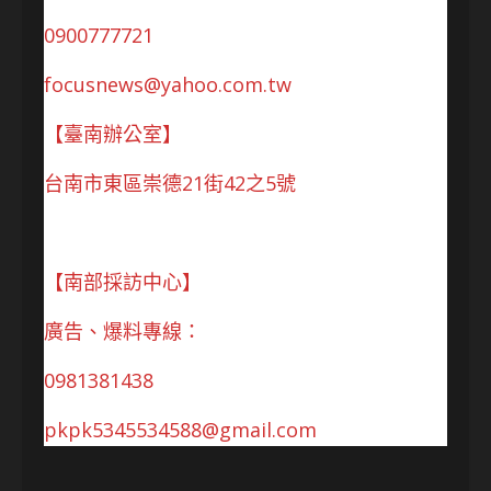
0900777721
focusnews@yahoo.com.tw
【臺南辦公室】
台南市東區崇德21街42之5號
【南部採訪中心】
廣告、爆料專線：
0981381438
pkpk5345534588@gmail.com