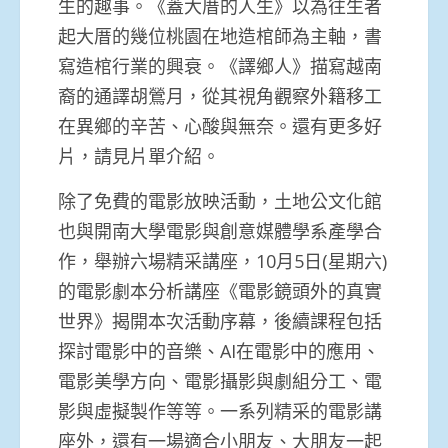
生的趣事。《蓋大厝的人生》以為往生者
起大厝的幾位桃園在地造棺師為主軸，書
寫造棺行業的興衰。《譯鄉人》描寫越南
裔的通譯胡鶯月，從其視角觀察外籍移工
在異鄉的辛苦、心酸與無奈。還有更多好
片，請見片單介紹。
除了免費的電影放映活動，土地公文化館
也與開南大學電影與創意媒體學系產學合
作，舉辦六場精采講座，10月5日(星期六)
的電影劇本分析講座《電影鏡頭外的真實
世界》揭開本次活動序幕，後續課程包括
探討電影中的音樂、AI在電影中的應用、
電影美學方向、電影攝影與劇組分工、電
影與虛擬製作等等。一系列精采的電影講
座外，還有一場適合小朋友、大朋友一起