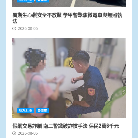
暑期生心鬆安全不放鬆 學甲警聚焦微電車與無照執
法
2026-08-06
地方.社會
臺南市
假網交易詐騙 南三警識破詐慣手法 保民2萬6千元
2026-08-06