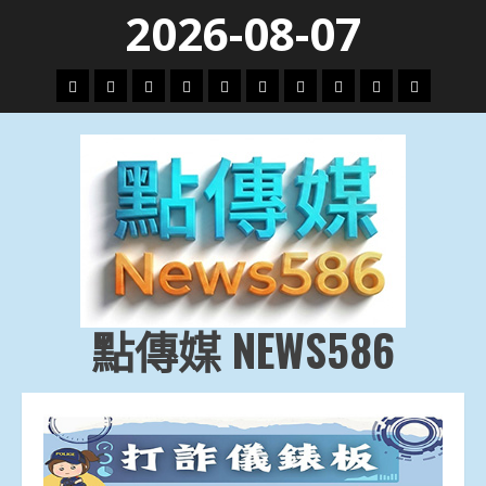
Skip
2026-08-07
to
content
頭
財
地
文
專
娛
政
國
運
生
條
經
方.
教.
題
樂
治
際
動
活
社
科
影
會
技
劇
點傳媒 NEWS586