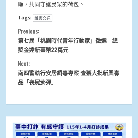
騙，共同守護民眾的荷包。
Tags:
維護交通
Continue
Previous:
第七屆「桃園時代青年行動家」徵選 總
Reading
獎金達新臺幣22萬元
Next:
南四警執行安居緝毒專案 查獲大批新興毒
品「喪屍菸彈」