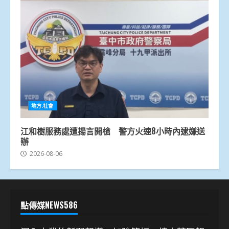
地方.社會
江和樹服務處遭揚言開槍 警方火速8小時內逮嫌送
辦
2026-08-06
點傳媒NEWS586