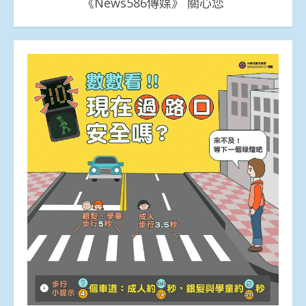
《News586傳媒》 關心您