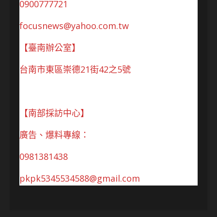
0900777721
focusnews@yahoo.com.tw
【臺南辦公室】
台南市東區崇德21街42之5號
【南部採訪中心】
廣告、爆料專線：
0981381438
pkpk5345534588@gmail.com