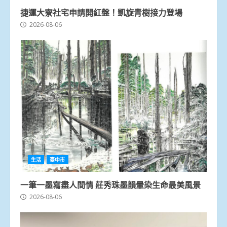
捷運大寮社宅申請開紅盤！凱旋青樹接力登場
2026-08-06
生活
臺中市
一筆一墨寫盡人間情 莊秀珠墨韻暈染生命最美風景
2026-08-06