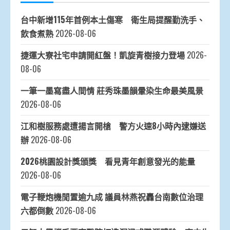
台中新增115年首例本土傷寒 衛生局提醒勤洗手、
飲食煮熟
2026-08-06
捷運大寮社宅申請開紅盤！凱旋青樹接力登場
2026-
08-06
一筆一墨寫盡人間情 莊秀珠墨韻暈染生命最美風景
2026-08-06
江和樹服務處遭揚言開槍 警方火速8小時內逮嫌送
辦
2026-08-06
2026桃園設計獎頒獎 看見青年創意發光的能量
2026-08-06
電子鞭炮機閒置逾九成 議員林燕祝轟台南數位治理
六都倒數
2026-08-06