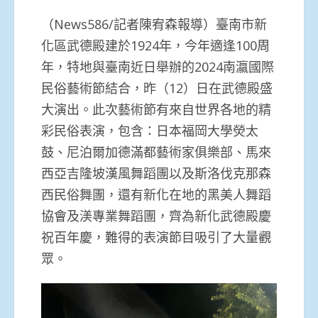
（News586/記者陳宥森報導）臺南市新
化區武德殿建於1924年，今年適逢100周
年，特地與臺南近日舉辦的2024南瀛國際
民俗藝術節結合，昨（12）日在武德殿盛
大演出。此次藝術節有來自世界各地的精
彩民俗表演，包含：日本福岡大學熒太
鼓、尼泊爾加德滿都藝術家俱樂部、馬來
西亞吉隆坡漢風舞蹈團以及斯洛伐克那森
西民俗舞團，還有新化在地的黑美人舞蹈
協會及渼專業舞蹈團，齊為新化武德殿慶
祝百年慶，難得的表演節目吸引了大量觀
眾。