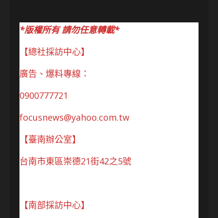
*版權所有 請勿任意轉載*
【總社採訪中心】
廣告、爆料專線：
0900777721
focusnews@yahoo.com.tw
【臺南辦公室】
台南市東區崇德21街42之5號
【南部採訪中心】