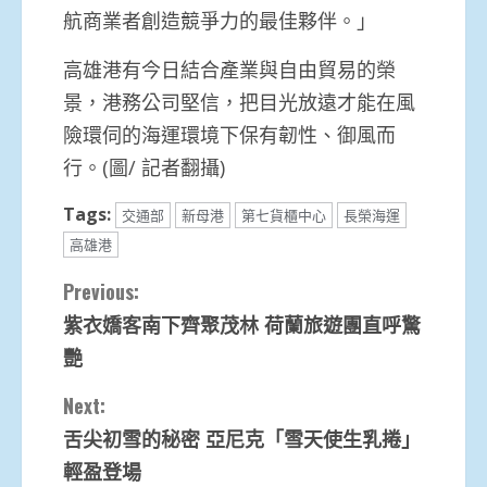
航商業者創造競爭力的最佳夥伴。」
高雄港有今日結合產業與自由貿易的榮
景，港務公司堅信，把目光放遠才能在風
險環伺的海運環境下保有韌性、御風而
行。(圖/ 記者翻攝)
Tags:
交通部
新母港
第七貨櫃中心
長榮海運
高雄港
Continue
Previous:
紫衣嬌客南下齊聚茂林 荷蘭旅遊團直呼驚
Reading
艷
Next:
舌尖初雪的秘密 亞尼克「雪天使生乳捲」
輕盈登場