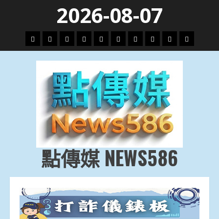
Skip
2026-08-07
to
content
頭
財
地
文
專
娛
政
國
運
生
條
經
方.
教.
題
樂
治
際
動
活
社
科
影
會
技
劇
點傳媒 NEWS586