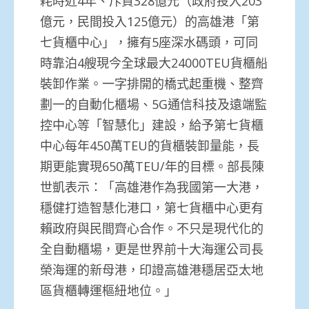
耗時近4年、斥資328億元（政府投入203
億元，民間投入125億元）的高雄港「第
七貨櫃中心」，擁有5座深水碼頭，可同
時靠泊4艘現今全球最大24000TEU貨櫃船
裝卸作業。一字排開的橋式起重機、整齊
劃一的自動化櫃場、5G通信科技及遠端監
控中心等「智慧化」建設，給予第七貨櫃
中心每年450萬TEU的貨櫃裝卸量能，長
期更能實現650萬TEU/年的目標。部長陳
世凱表示：「高雄港作為我國第一大港，
穩健打造智慧化港口，第七貨櫃中心更有
賴政府與民間齊心合作。不只是現代化的
全自動櫃場，更是世界前十大海運公司長
榮海運的新母港，印證高雄港穩居亞太地
區貨櫃轉運樞紐地位。」