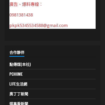
廣告、爆料專線：
0981381438
pkpk5345534588@gmail.com
合作夥伴
點傳媒(本社)
PCHOME
LIFE生活網
奧丁丁新聞
媒事看新聞