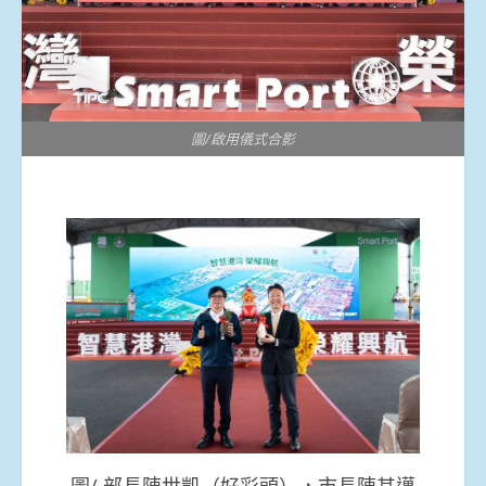
圖/啟用儀式合影
圖/ 部長陳世凱（好彩頭），市長陳其邁