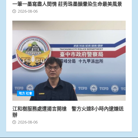
一筆一墨寫盡人間情 莊秀珠墨韻暈染生命最美風景
2026-08-06
地方.社會
江和樹服務處遭揚言開槍 警方火速8小時內逮嫌送
辦
2026-08-06