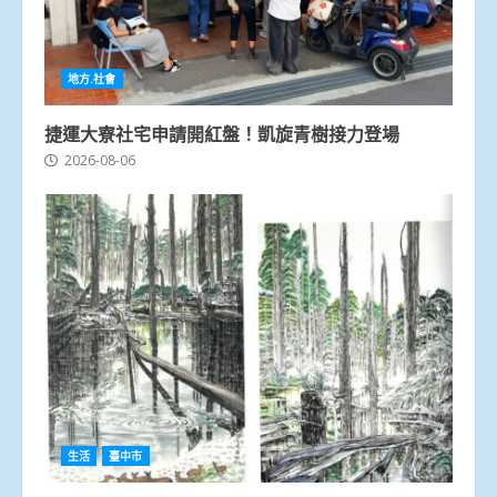
地方.社會
捷運大寮社宅申請開紅盤！凱旋青樹接力登場
2026-08-06
生活
臺中市