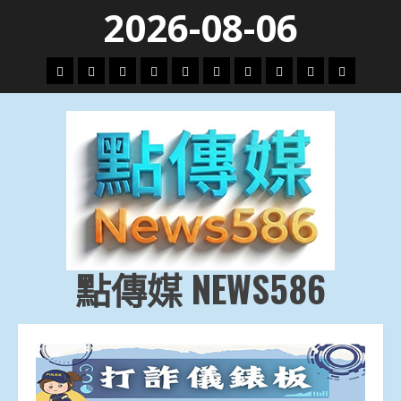
Skip
2026-08-06
to
content
頭
財
地
文
專
娛
政
國
運
生
條
經
方.
教.
題
樂
治
際
動
活
社
科
影
會
技
劇
點傳媒 NEWS586