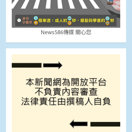
News586傳媒 關心您