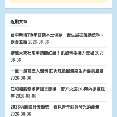
近期文章
台中新增115年首例本土傷寒 衛生局提醒勤洗手、
飲食煮熟
2026-08-06
捷運大寮社宅申請開紅盤！凱旋青樹接力登場
2026-
08-06
一筆一墨寫盡人間情 莊秀珠墨韻暈染生命最美風景
2026-08-06
江和樹服務處遭揚言開槍 警方火速8小時內逮嫌送
辦
2026-08-06
2026桃園設計獎頒獎 看見青年創意發光的能量
2026-08-06