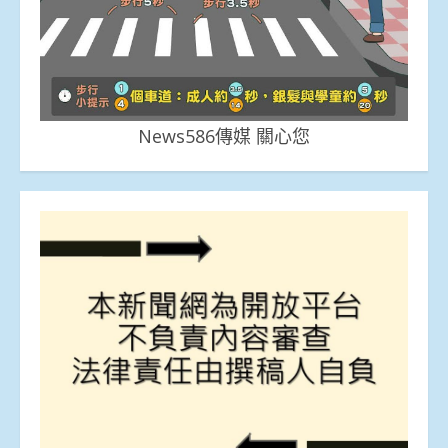
News586傳媒 關心您