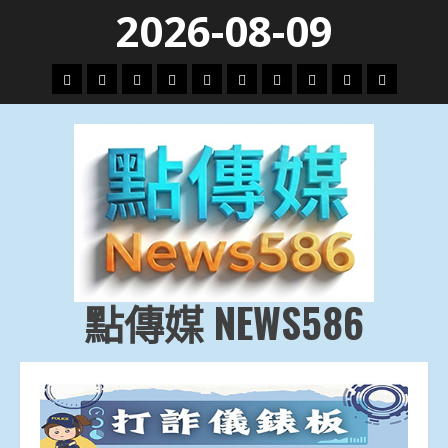
Skip
2026-08-09
to
content
頭
財
地
文
專
娛
政
國
運
生
條
經
方.
教.
題
樂
治
際
動
活
社
科
影
會
技
劇
點傳媒 NEWS586