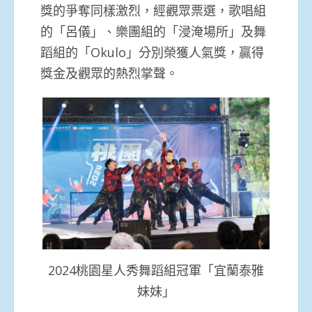
獎的爭奪同樣激烈，經觀眾票選，歌唱組
的「呂儀」、樂團組的「浸淹場所」及舞
蹈組的「Okulo」分別榮獲人氣獎，贏得
獎金及觀眾的熱烈掌聲。
2024桃園星人秀舞蹈組冠軍「宜蘭泰雅
妹妹」