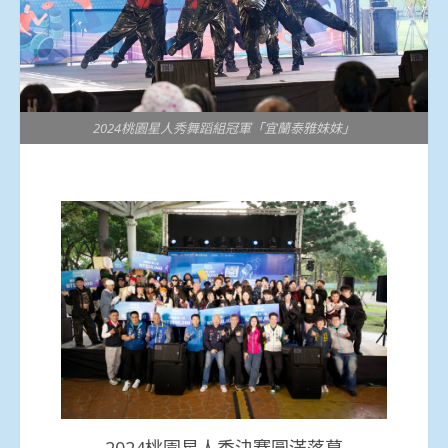
2024桃園星人秀舞蹈組冠軍「宜蘭泰雅妹妹」