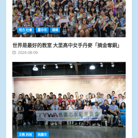
地方.社會
臺中市
頭條
世界是最好的教室 大里高中女手丹麥「摘金奪銅」
2026-08-09
文教.科技
桃園市