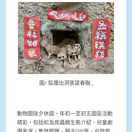
圖/ 狐獴出洞張望春聯_
動物園除夕休園，年初一至初五園區活動
精彩，包括蛇及爬蟲類生態介紹、兒童劇
團表演、集章闖關、親子DIY等，且遊客