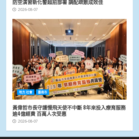
防空演習新化警超前部署 調配疏散成效佳
2026-08-07
地方.社會
臺南市
黃偉哲市長守護慢飛天使不中斷 8年來投入療育服務
逾4億經費 百萬人次受惠
2026-08-07