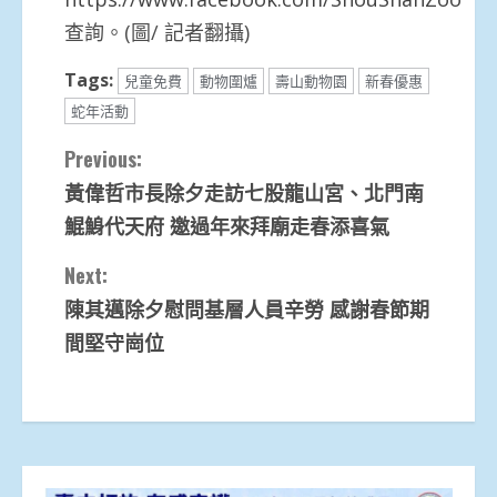
查詢。(圖/ 記者翻攝)
Tags:
兒童免費
動物圍爐
壽山動物園
新春優惠
蛇年活動
Continue
Previous:
黃偉哲市長除夕走訪七股龍山宮、北門南
Reading
鯤鯓代天府 邀過年來拜廟走春添喜氣
Next:
陳其邁除夕慰問基層人員辛勞 感謝春節期
間堅守崗位