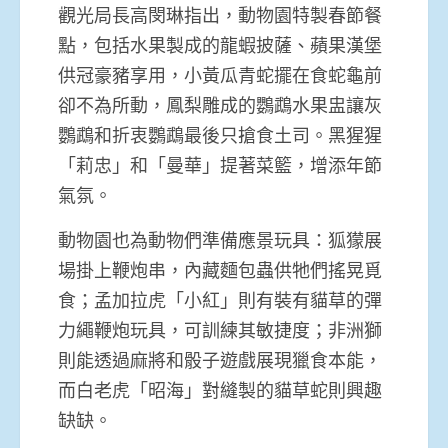
觀光局長高閔琳指出，動物園特製春節餐
點，包括水果製成的龍蝦披薩、蘋果漢堡
供冠豪豬享用，小黃瓜青蛇擺在食蛇龜前
卻不為所動，鳳梨雕成的鸚鵡水果盅讓灰
鸚鵡和折衷鸚鵡最後只搶食土司。黑猩猩
「莉忠」和「曼華」提著菜籃，增添年節
氣氛。
動物園也為動物們準備應景玩具：狐獴展
場掛上鞭炮串，內藏麵包蟲供牠們搖晃覓
食；孟加拉虎「小紅」則有裝有貓草的彈
力繩鞭炮玩具，可訓練其敏捷度；非洲獅
則能透過麻將和骰子遊戲展現獵食本能，
而白老虎「昭海」對縫製的貓草蛇則興趣
缺缺。