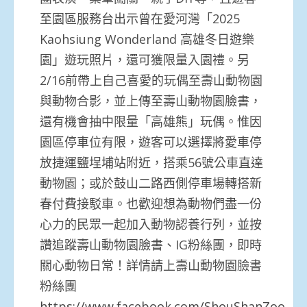
至園區服務台出示曾在愛河灣「2025
Kaohsiung Wonderland 高雄冬日遊樂
園」遊玩照片，還可獲限量入園禮。另
2/16前帶上自己喜愛的玩偶至壽山動物園
與動物合影，並上傳至壽山動物園臉書，
還有機會抽中限量「高雄熊」玩偶。惟因
園區停車位有限，遊客可以選擇將愛車停
放捷運鹽埕埔站附近，搭乘56號公車直達
動物園；或於鼓山二路西側停車場轉搭新
春付費接駁車。也歡迎想為動物們盡一份
心力的民眾一起加入動物認養行列，並按
讚追蹤壽山動物園臉書、IG粉絲團，即時
關心動物日常！詳情請上壽山動物園臉書
粉絲團
https://www.facebook.com/ShouShanZoo