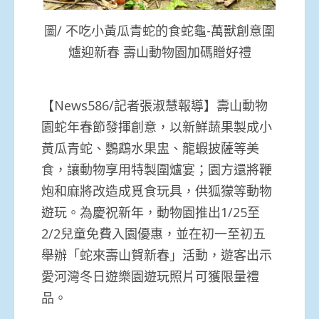
圖/ 不吃小黃瓜青蛇的食蛇龜-萬獸創意圍
爐迎新春 壽山動物園加碼贈好禮
【News586/記者張淑慧報導】壽山動物
園蛇年春節發揮創意，以新鮮蔬果製成小
黃瓜青蛇、鸚鵡水果盅、龍蝦披薩等美
食，讓動物享用特製圍爐宴；園方還將鞭
炮和麻將改造成覓食玩具，供狐獴等動物
遊玩。為慶祝新年，動物園推出1/25至
2/2兒童免費入園優惠，並在初一至初五
舉辦「蛇來壽山賀新春」活動，遊客出示
愛河灣冬日遊樂園遊玩照片可獲限量禮
品。