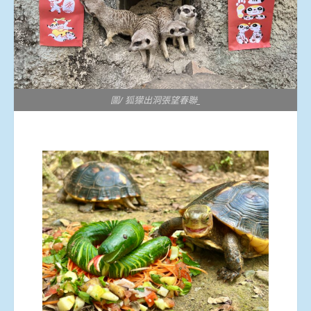
圖/ 狐獴出洞張望春聯_