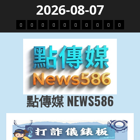
Skip
2026-08-07
to
content
頭
財
地
文
專
娛
政
國
運
生
條
經
方.
教.
題
樂
治
際
動
活
社
科
影
會
技
劇
點傳媒 NEWS586