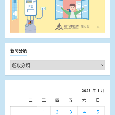
新聞分類
新
聞
分
類
2025 年 1 月
一
二
三
四
五
六
日
1
2
3
4
5