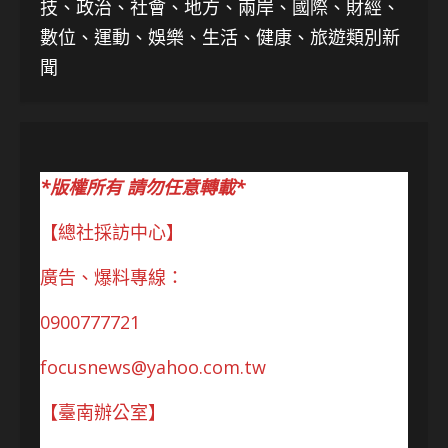
技、
政治、社會、地方、兩岸、國際、財經、
數位、運動、娛樂、生活、健康、旅遊類別新
聞
*版權所有 請勿任意轉載*
【總社採訪中心】
廣告、爆料專線：
0900777721
focusnews@yahoo.com.tw
【臺南辦公室】