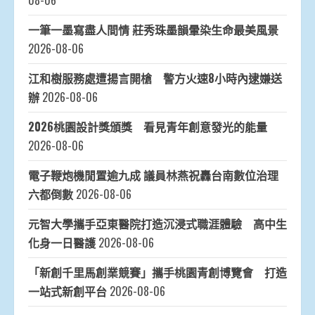
08-06
一筆一墨寫盡人間情 莊秀珠墨韻暈染生命最美風景
2026-08-06
江和樹服務處遭揚言開槍 警方火速8小時內逮嫌送
辦
2026-08-06
2026桃園設計獎頒獎 看見青年創意發光的能量
2026-08-06
電子鞭炮機閒置逾九成 議員林燕祝轟台南數位治理
六都倒數
2026-08-06
元智大學攜手亞東醫院打造沉浸式職涯體驗 高中生
化身一日醫護
2026-08-06
「新創千里馬創業競賽」攜手桃園青創博覽會 打造
一站式新創平台
2026-08-06