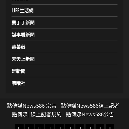
LIFE生活網
奧丁丁新聞
媒事看新聞
蕃薯藤
天天上新聞
是新聞
囔囔社
點傳媒News586 宗旨
點傳媒News586線上記者
點傳媒|線上記者規約
點傳媒News586公告
頭
財
地
文
專
娛
政
國
運
生