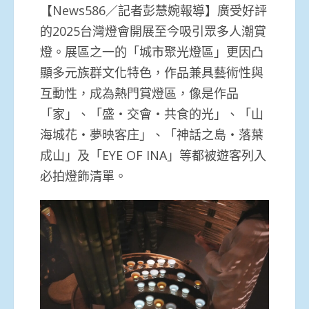
【News586／記者彭慧婉報導】廣受好評
的2025台灣燈會開展至今吸引眾多人潮賞
燈。展區之一的「城市聚光燈區」更因凸
顯多元族群文化特色，作品兼具藝術性與
互動性，成為熱門賞燈區，像是作品
「家」、「盛‧交會‧共食的光」、「山
海城花‧夢映客庄」、「神話之島‧落葉
成山」及「EYE OF INA」等都被遊客列入
必拍燈飾清單。