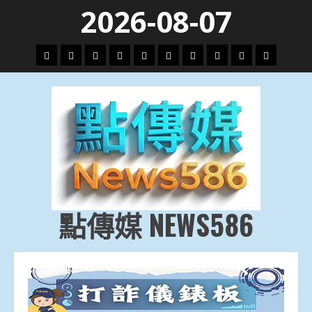
Skip
2026-08-07
to
content
頭
財
地
文
專
娛
政
國
運
生
條
經
方.
教.
題
樂
治
際
動
活
社
科
影
會
技
劇
點傳媒 NEWS586