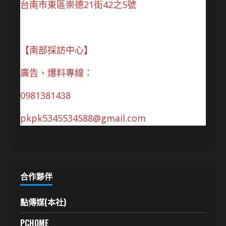
台南市東區崇德21街42之5號
【南部採訪中心】
廣告、爆料專線：
0981381438
pkpk5345534588@gmail.com
合作夥伴
點傳媒(本社)
PCHOME