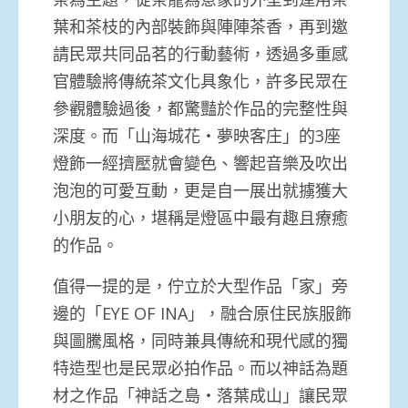
葉和茶枝的內部裝飾與陣陣茶香，再到邀
請民眾共同品茗的行動藝術，透過多重感
官體驗將傳統茶文化具象化，許多民眾在
參觀體驗過後，都驚豔於作品的完整性與
深度。而「山海城花‧夢映客庄」的3座
燈飾一經擠壓就會變色、響起音樂及吹出
泡泡的可愛互動，更是自一展出就擄獲大
小朋友的心，堪稱是燈區中最有趣且療癒
的作品。
值得一提的是，佇立於大型作品「家」旁
邊的「EYE OF INA」，融合原住民族服飾
與圖騰風格，同時兼具傳統和現代感的獨
特造型也是民眾必拍作品。而以神話為題
材之作品「神話之島‧落葉成山」讓民眾