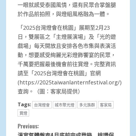
一眼就感受泰國風情，還有民眾合掌盤腿
於作品前拍照，與燈組風格融為一體。
「2025台灣燈會在桃園」展期至2月23
日，雙展區之「主燈展演場」及「光的遊
戲場」每天開放且安排各色市集與表演活
動，想要感受絢麗光彩燈飾饗宴的民眾，
千萬要把握最後機會前往賞燈。完整資訊
請至「2025台灣燈會在桃園」官網
(https://2025taiwanlanternfestival.org/)
查詢。（圖：客家局提供）
Tags:
台灣燈會
城市聚光燈
多元族群
客家局
賞燈
Continue
Previous:
溫室氣體盤查4月底前完成登錄 桃環保