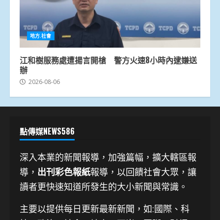
地方.社會
江和樹服務處遭揚言開槍 警方火速8小時內逮嫌送
辦
2026-08-06
點傳媒NEWS586
深入本業的新聞報導，加強篇幅，擴大轄區報
導，
出刊彩色報紙
報導，以回饋社會大眾，讓
讀者更快速知道所發生的大小新聞與常識。
主要以提供每日更新最新新聞
，如:國際、科