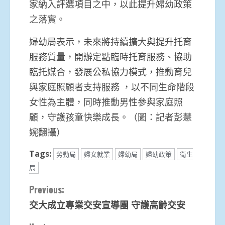
家納入評選項目之中，以此提升婦幼政策
之落實。
婦幼局表示，未來將持續擴大與提升托育
服務質量，開辦定點臨時托育服務、協助
臨托媒合，發展公私協力模式，推動育兒
與家庭照顧者支持服務 ，以不同生命階段
女性為主體，同時推動男性參與家庭照
顧，守護孩童快樂成長。（圖：記者彭慧
婉翻攝）
Tags:
勞動局
婦女就業
婦幼局
婦幼政策
衛生
局
Continue
Previous:
交大成立專業交安宣導團 守護高齡交安
Reading