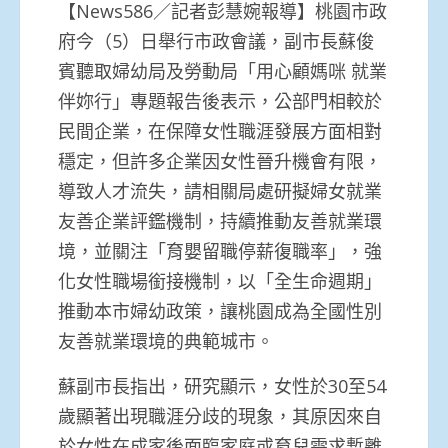
【News586／記者彭慧婉報導】桃園市政
府今（5）日舉行市政會議，副市長蘇俊
賓聽取婦幼局及勞動局「用心顧媽咪 就業
伴妳行」專題報告後表示，公部門相較於
民間企業，在保障女性職涯發展方面相對
穩定，但許多企業因女性晉升機會有限，
導致人才流失，請相關局處研擬婦女就業
友善企業評鑑機制，持續推動友善就業環
境，並關注「育嬰留職停薪復職率」，強
化女性職場銜接機制，以「全生命週期」
推動本市婦幼政策，讓桃園成為全國性別
友善就業環境的典範城市。
蘇副市長指出，研究顯示，女性於30至54
歲顯著出現職涯分歧的現象，其原因來自
於女性在成家後面臨家庭或育兒需求暫離