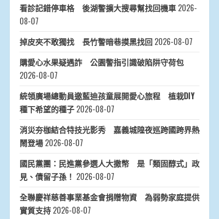
看診記錯停車格 後湖警擴大搜尋幫找回機車
2026-
08-07
掉皮夾不敢獨找 長竹警暗巷摸黑找回
2026-08-07
購愛心水果疑遇詐 公園警指引識破陷阱守荷包
2026-08-07
統領廣場總動員邀藍迪孩童展開愛心旅程 植栽DIY
種下希望的種子
2026-08-07
消災夯枷結合特技光影秀 嘉義城隍夜巡跨國跨界熱
鬧登場
2026-08-07
國民黨團：民進黨參選人大撒幣 是「類固醇式」政
見、債留子孫！
2026-08-07
全聯慶祥慈善事業基金會捐贈物資 為弱勢家庭提供
實質支持
2026-08-07