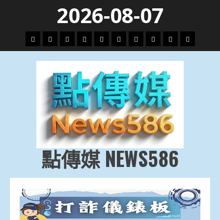
Skip
2026-08-07
to
content
頭
財
地
文
專
娛
政
國
運
生
條
經
方.
教.
題
樂
治
際
動
活
社
科
影
會
技
劇
點傳媒 NEWS586