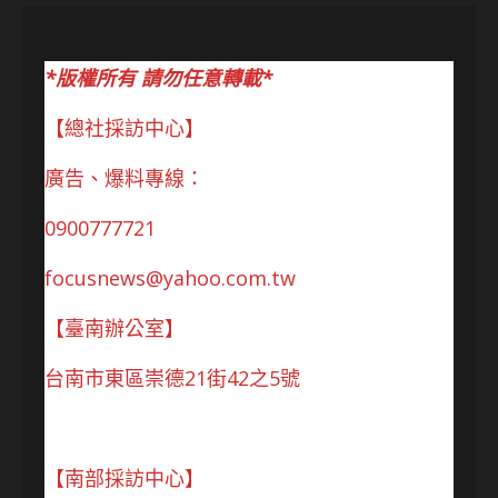
*版權所有 請勿任意轉載*
【總社採訪中心】
廣告、爆料專線：
0900777721
focusnews@yahoo.com.tw
【臺南辦公室】
台南市東區崇德21街42之5號
【南部採訪中心】