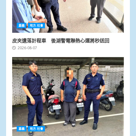
嘉義
地方.社會
皮夾遺落計程車 後湖警電聯熱心運將秒送回
2026-08-07
嘉義
地方.社會