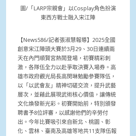
圖/「LARP宗親會」以Cosplay角色扮演
東西方戰士融入宋江陣
【News586/記者張淑慧報導】2025全國
創意宋江陣頭大賽於3月29、30日連續兩
天在內門順賢宮熱鬧登場，初賽精彩刺
激，各隊伍全力以赴爭取決賽入場券。高
雄市政府觀光局長高閔琳勉勵參賽隊伍，
以「以武會友」精神切磋交流，提升武藝
層次，並藉此展現武術核心價值，讓傳統
文化煥發新光彩。初賽開始前，特別頒發
聘書予8位評審，以感謝他們的辛勞付
出。今年比賽吸引來自新北、桃園、彰
化、雲林、臺南及高雄等地共11支隊伍報