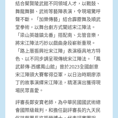
結合蘭賢陵武館不同領域人才，以戰鼓、
舞龍舞獅、武術等藝陣表演，令現場驚呼
聲不斷。「加樂傳藝」結合霹靂舞及順武
堂拳術，以舞台劇方式闡述宋江陣法。
「梁山英雄鎮北番」搭配南、北管音樂，
將宋江陣法巧妙以戲曲身段嶄新重現。
「路上厝振興社宋江陣」表演極具地方特
色、以不同步調呈現傳統宋江陣法。「鳳
武薪傳-西螺鳳山館」曾於2023全國創意
宋江陣頭大賽奪得亞軍，以日治時期廖添
丁的故事演繹宋江陣法，精湛演出獲得現
場民眾喜愛。
評審長鄭安寶老師，為中華民國國武術總
會國際級裁判，和擔任副評審長的九天民