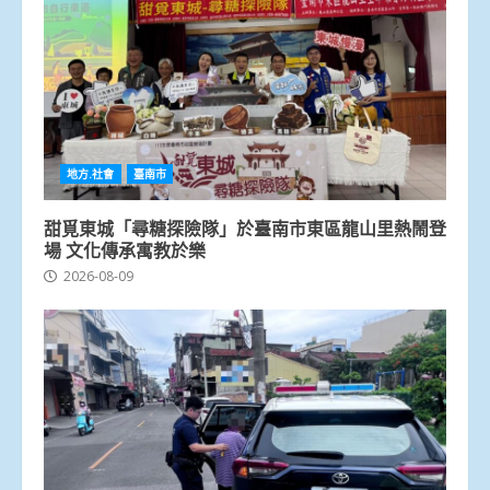
地方.社會
臺南市
甜覓東城「尋糖探險隊」於臺南市東區龍山里熱鬧登
場 文化傳承寓教於樂
2026-08-09