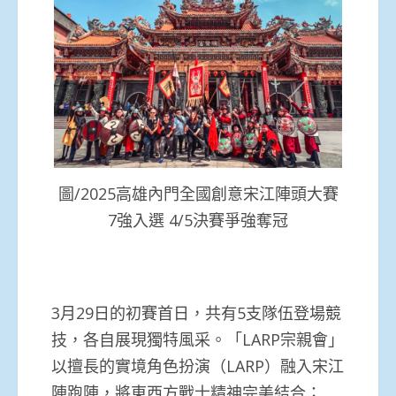
圖/2025高雄內門全國創意宋江陣頭大賽
7強入選 4/5決賽爭強奪冠
3月29日的初賽首日，共有5支隊伍登場競
技，各自展現獨特風采。「LARP宗親會」
以擅長的實境角色扮演（LARP）融入宋江
陣跑陣，將東西方戰士精神完美結合；