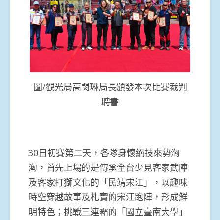
圖/觀光局高閔琳局長頒發本次比賽裁判
聘書
30日初賽第二天，各隊身懷絕技來勢洶
洶，首先上場的是傳承全台少見客家武陣
及客家打獅文化的「民靖宋江」，以趣味
時空穿越故事及札實的宋江跑陣，形成鮮
明特色；挑戰三連霸的「國立臺南大學」