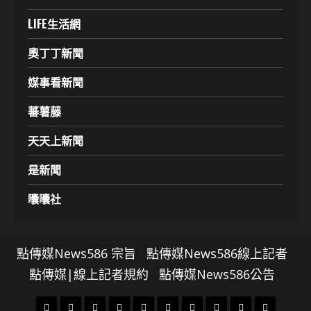
LIFE生活網
奧丁丁新聞
媒事看新聞
蕃薯藤
天天上新聞
是新聞
囔囔社
點傳媒News586 宗旨
點傳媒News586線上記者
點傳媒|線上記者規約
點傳媒News586公告
頭
財
地
文
專
娛
政
國
運
生