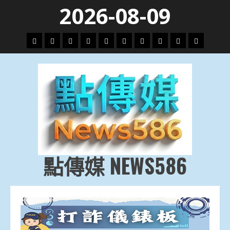
Skip
2026-08-09
to
content
頭
財
地
文
專
娛
政
國
運
生
條
經
方.
教.
題
樂
治
際
動
活
社
科
影
會
技
劇
點傳媒 NEWS586