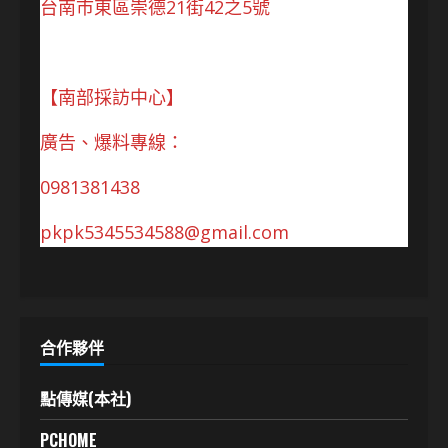
台南市東區崇德21街42之5號
【南部採訪中心】
廣告、爆料專線：
0981381438
pkpk5345534588@gmail.com
合作夥伴
點傳媒(本社)
PCHOME