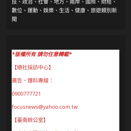
技、
政治、社會、地方、兩岸、國際、財經、
數位、運動、娛樂、生活、健康、旅遊類別新
聞
*版權所有 請勿任意轉載*
【總社採訪中心】
廣告、爆料專線：
0900777721
focusnews@yahoo.com.tw
【臺南辦公室】