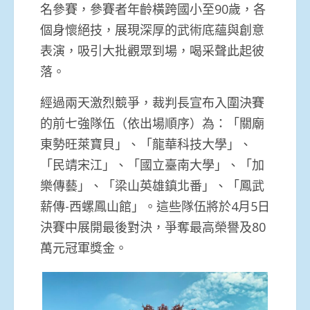
名參賽，參賽者年齡橫跨國小至90歲，各
個身懷絕技，展現深厚的武術底蘊與創意
表演，吸引大批觀眾到場，喝采聲此起彼
落。
經過兩天激烈競爭，裁判長宣布入圍決賽
的前七強隊伍（依出場順序）為：「關廟
東勢旺萊寶貝」、「龍華科技大學」、
「民靖宋江」、「國立臺南大學」、「加
樂傳藝」、「梁山英雄鎮北番」、「鳳武
薪傳-西螺鳳山館」。這些隊伍將於4月5日
決賽中展開最後對決，爭奪最高榮譽及80
萬元冠軍獎金。