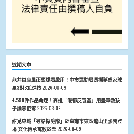
近期文章
龍井首座風雨籃球場啟用！中市運動局長攜夢想家球
星3對3尬球技
2026-08-09
4,599件作品角逐！高雄「港都反毒盃」用畫筆教孩
子識毒拒毒
2026-08-09
甜覓東城「尋糖探險隊」於臺南市東區龍山里熱鬧登
場 文化傳承寓教於樂
2026-08-09