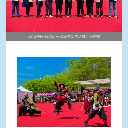
圖/觀光局高閔琳局長頒發本次比賽裁判聘書