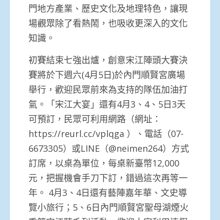
門地方產業、歷史文化及地理特色，讓現
場觀眾除了看熱鬧，也吸收更深入的文化
知識。
初賽結束七強出爐，創意宋江陣頭大賽決
賽將於下週六(4月5日)於內門順賢宮廣場
舉行，歡迎民眾前來為支持的隊伍加油打
氣。「宋江大宴」還有4月3、4、5日3天
可預訂，民眾可利用網路（網址：
https://reurl.cc/vplqga ）、電話（07-
6673305）或LINE（@neimen264）方式
訂席，以桌為單位，每桌新臺幣12,000
元，把握機會手刀下訂，錯過這次再等一
年。 4月3、4日還有藝陣嘉年華、文史導
覽小旅行；5、6日內門順賢宮聖母湖煙火