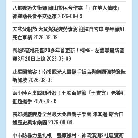
八旬嬤迷失街頭 岡山警民合作靠「」在地人情味」
神速助長者平安返家
2026-08-09
天悲父親節 大貨駕疑疲勞毒駕 迎撞自客車 學甲釀A1
死亡車禍
2026-08-09
高雄5區地形圖20多年首更新！楠梓、左營等最新圖
資8月20日上線
2026-08-09
赴星國搶客！南投觀光大軍攜手飯店與樂園強勢登陸
新加坡
2026-08-09
兩小時百桌瞬間秒殺！七股海鮮節「七寶宴」老饕狂
推超搶手
2026-08-09
高雄機廠變身全台最大免費親子樂園 陳其邁:結合口
述歷史與水樂園
2026-08-09
中市防暴力量扎根 豐原鎌村、神岡溪洲2社區獲衛