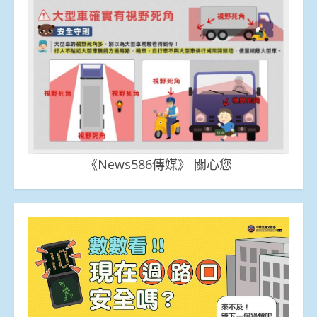
《News586傳媒》 關心您