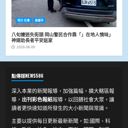
地方.社會
高雄市
八旬嬤迷失街頭 岡山警民合作靠「」在地人情味」
神速助長者平安返家
2026-08-09
點傳媒NEWS586
深入本業的新聞報導，加強篇幅，擴大轄區報
導，
出刊彩色報紙
報導，以回饋社會大眾，讓
讀者更快速知道所發生的大小新聞與常識。
主要以提供每日更新最新新聞
，如:國際、科