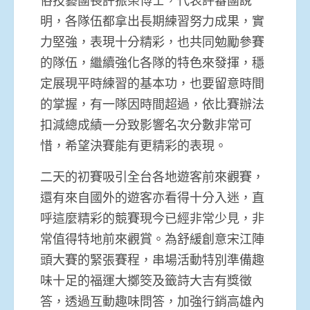
俗技藝團長許振榮博士，代表評審團說
明，各隊伍都拿出長期練習努力成果，實
力堅強，表現十分精彩，也共同勉勵參賽
的隊伍，繼續強化各隊的特色來發揮，穩
定展現平時練習的基本功，也要留意時間
的掌握，有一隊因時間超過，依比賽辦法
扣減總成績一分致影響名次分數非常可
惜，希望決賽能有更精彩的表現。
二天的初賽吸引全台各地遊客前來觀賽，
還有來自國外的遊客亦看得十分入迷，直
呼這麼精彩的競賽現今已經非常少見，非
常值得特地前來觀賞。為舒緩創意宋江陣
頭大賽的緊張賽程，串場活動特別準備趣
味十足的福運大擲筊及籤詩大吉有獎徵
答，透過互動趣味問答，加強行銷高雄內