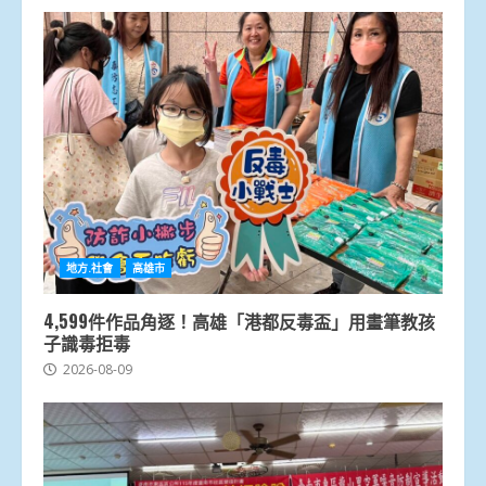
地方.社會
高雄市
4,599件作品角逐！高雄「港都反毒盃」用畫筆教孩
子識毒拒毒
2026-08-09