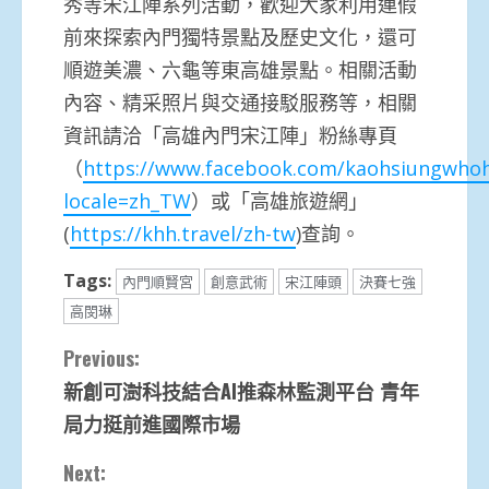
秀等宋江陣系列活動，歡迎大家利用連假
前來探索內門獨特景點及歷史文化，還可
順遊美濃、六龜等東高雄景點。相關活動
內容、精采照片與交通接駁服務等，相關
資訊請洽「高雄內門宋江陣」粉絲專頁
（
https://www.facebook.com/kaohsiungwhoh
locale=zh_TW
）或「高雄旅遊網」
(
https://khh.travel/zh-tw
)查詢。
Tags:
內門順賢宮
創意武術
宋江陣頭
決賽七強
高閔琳
Continue
Previous:
新創可澍科技結合AI推森林監測平台 青年
Reading
局力挺前進國際市場
Next: