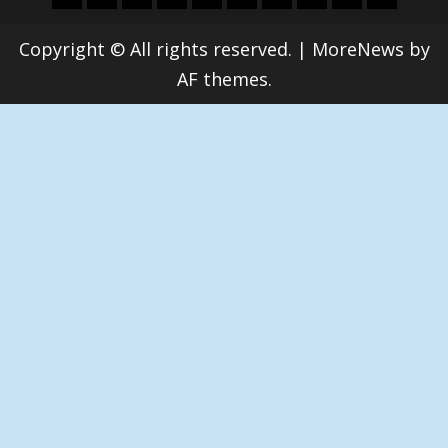
條
經
方.
教.
題
樂
治
際
動
活
Copyright © All rights reserved.
|
MoreNews
by
社
科
影
AF themes.
會
技
劇