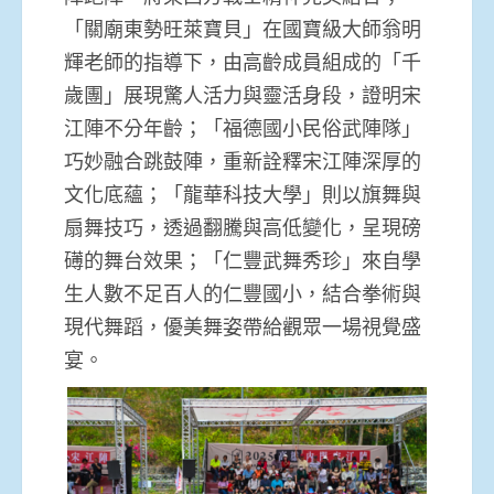
「關廟東勢旺萊寶貝」在國寶級大師翁明
輝老師的指導下，由高齡成員組成的「千
歲團」展現驚人活力與靈活身段，證明宋
江陣不分年齡；「福德國小民俗武陣隊」
巧妙融合跳鼓陣，重新詮釋宋江陣深厚的
文化底蘊；「龍華科技大學」則以旗舞與
扇舞技巧，透過翻騰與高低變化，呈現磅
礡的舞台效果；「仁豐武舞秀珍」來自學
生人數不足百人的仁豐國小，結合拳術與
現代舞蹈，優美舞姿帶給觀眾一場視覺盛
宴。