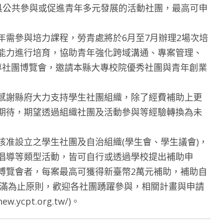
理具公共參與或促進青年多元發展的活動社團，最高可申
參與培力課程，勞青處將於6月至7月辦理2場次培
能力進行培育，協助青年強化跨域溝通、專案管理、
專社團博覽會，邀請本縣大專校院優秀社團與青年創業
謝縣府大力支持學生社團組織，除了經費補助上更
期待，期望透過組織社團及活動參與等經驗轉換為未
設立之學生社團及自治組織(學生會、學生議會)，
倡導等類型活動，皆可自行或透過學校提出補助申
博覽會者，每案最高可獲得新臺幣2萬元補助，補助自
額滿為止原則，歡迎各社團踴躍參與，相關計畫與申請
ycpt.org.tw/)。