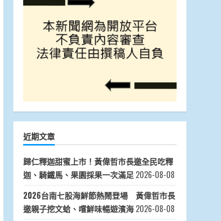
近期文章
歸仁釋迦甜蜜上市！黃偉哲市長邀全民吃釋
迦、騎鐵馬、果園採果一次滿足
2026-08-08
2026台南七股海鮮節熱鬧登場 黃偉哲市長
邀親子挖文蛤、嚐鮮味暢遊濱海
2026-08-08