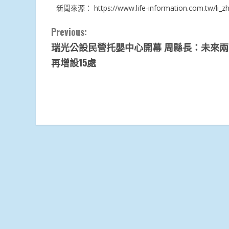
新聞來源：
https://www.life-information.com.tw/l
Continue
Previous:
瑞光公設民營托嬰中心開幕 周縣長：未來
Reading
再增設15處