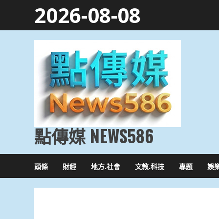
Skip
2026-08-08
to
content
點傳媒 NEWS586
頭條
財經
地方.社會
文教.科技
專題
娛