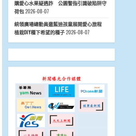
購愛心水果疑遇詐 公園警指引識破陷阱守
荷包
2026-08-07
統領廣場總動員邀藍迪孩童展開愛心旅程
植栽DIY種下希望的種子
2026-08-07