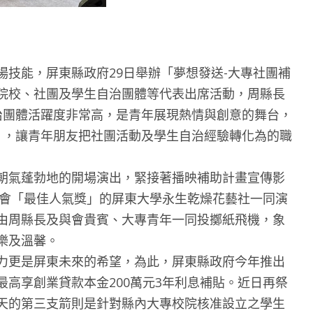
能，屏東縣政府29日舉辦「夢想發送-大專社團補
院校、社團及學生自治團體等代表出席活動，周縣長
治團體活躍度非常高，是青年展現熱情與創意的舞台，
」，讓青年朋友把社團活動及學生自治經驗轉化為的職
氣蓬勃地的開場演出，緊接著播映補助計畫宣傳影
覽會「最佳人氣獎」的屏東大學永生乾燥花藝社一同演
由周縣長及與會貴賓、大專青年一同投擲紙飛機，象
樂及溫馨。
更是屏東未來的希望，為此，屏東縣政府今年推出
高享創業貸款本金200萬元3年利息補貼。近日再祭
天的第三支箭則是針對縣內大專校院核准設立之學生