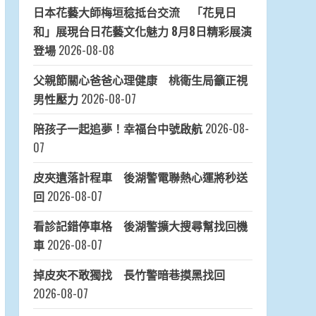
日本花藝大師梅垣稔抵台交流 「花見日
和」展現台日花藝文化魅力 8月8日精彩展演
登場
2026-08-08
父親節關心爸爸心理健康 桃衛生局籲正視
男性壓力
2026-08-07
陪孩子一起追夢！幸福台中號啟航
2026-08-
07
皮夾遺落計程車 後湖警電聯熱心運將秒送
回
2026-08-07
看診記錯停車格 後湖警擴大搜尋幫找回機
車
2026-08-07
掉皮夾不敢獨找 長竹警暗巷摸黑找回
2026-08-07