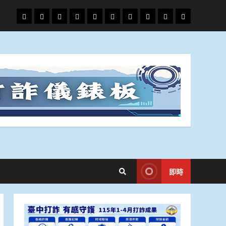
頭
財
地
文
專
娛
政
國
運
生
條
經
方.
教.
題
樂
治
際
動
活
社
科
影
會
技
劇
即時