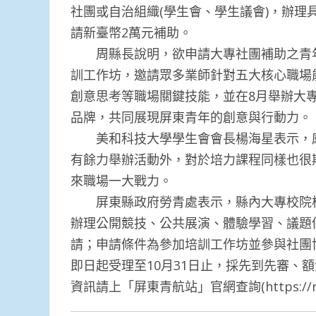
社團或自治組織(學生會、學生議會)，辦
請新臺幣2萬元補助。
周縣長說明，欲申請大專社團補助之青年需
訓工作坊，邀請眾多業師針對五大核心職場
創意思考等職場關鍵技能，並在8月舉辦大
品牌，共同展現屏東青年的創意與行動力。
美和科技大學學生會會長楊海星表示，感
有餘力舉辦活動外，對於培力課程同樣也很
來職場一大戰力。
屏東縣政府勞青處表示，縣內大專校院核准
辦理公開競技、公共展演、體驗學習、議題
請；申請條件為參加培訓工作坊並參與社團
即日起受理至10月31日止，採先到先審、
資訊請上「屏東青航站」官網查詢(https://new.