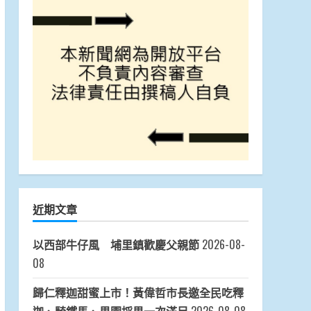
News586傳媒 關心您