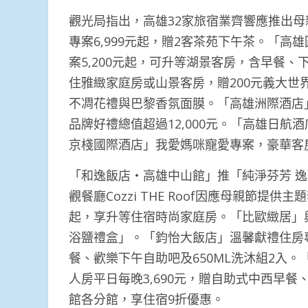
觀光局指出，高雄32家旅宿業齊響應推出
專案6,999元起，贈2客茶苑下午茶。「高
案5,200元起，可升等湖景客房，含早餐
住雅緻家庭房或山景客房，贈200元義大世界
不凋花禮與巴黎香氛面膜。「高雄洲際酒店
品牌好禮總值超過12,000元。「高雄日航
京棧國際酒店」我愛媽咪寵愛專案，豪華客房
「和逸飯店‧高雄中山館」推「純淨芬芳 逸
觀餐廳Cozzi THE Roof因應母親節提供
起，享升等住宿時尚家庭房。「比歐緻居」與媽
浴鹽禮盒」。「鈞怡大飯店」溫馨獻禮住房專
餐、歡樂下午自助吧及650ML洗沐組2入
人房平日每晚3,690元，贈自助式中西早餐
館各分館，享住宿9折優惠。