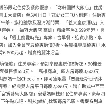
母親節限定住房及餐飲優惠，「寒軒國際大飯店」住房
雄圓山大飯店」至5月11日「寵愛女王FUN假趣」住房專
、下午茶、旗袍體驗及澄清湖門票。「義大皇家酒店」入
禮券。「福容大飯店 高雄」精緻客房3,599元起，贈
」有「極上寵愛時光」專案，含早餐、迎賓小點，享
酒店」加入會員享最優惠房價7折、餐廳推專屬優惠!「水
6,800元起，贈寶格麗沐浴品。
境慢旅」住房專案，預訂享優惠房價8折起，30樓景
主題套餐售價650元。「高雄商旅」四人房每晚3,600元
媽一起Check-in，即可獲限量「普羅旺斯香頌沐
案，經典雙人房平日每晚2,890元，贈自助式中西早
。「宮賞藝術大飯店」寵愛媽咪枕好眠住房專案，豪華四
、下午點心吧、科技(纖維)枕頭每房乙顆。香堤系列旅