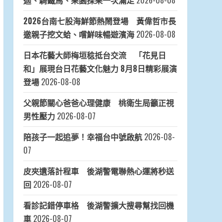
近期文章
以西部牛仔風 埔里鎮歡慶父親節
2026-08-
08
歸仁釋迦甜蜜上市！黃偉哲市長邀全民吃釋
迦、騎鐵馬、果園採果一次滿足
2026-08-08