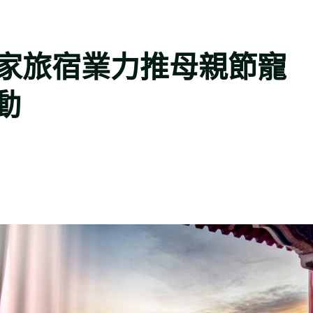
2家旅宿業力推母親節寵
動