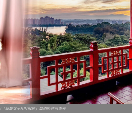
出「寵愛女王FUN假趣」母親節住宿專案