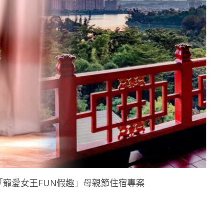
「寵愛女王FUN假趣」母親節住宿專案