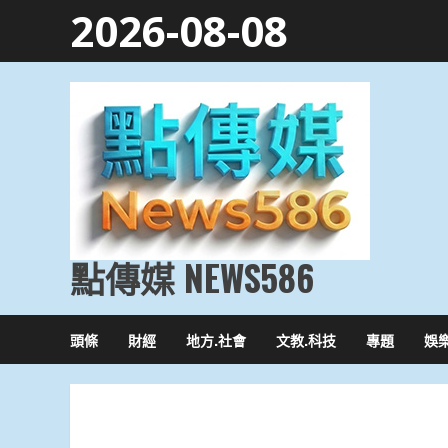
Skip
2026-08-08
to
content
點傳媒 NEWS586
頭條
財經
地方.社會
文教.科技
專題
娛