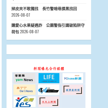
2026台南七股海鮮節熱鬧登場 黃偉哲市長
邀親子挖文蛤、嚐鮮味暢遊濱海
2026-08-08
日本花藝大師梅垣稔抵台交流 「花見日
和」展現台日花藝文化魅力 8月8日精彩展演
登場
2026-08-08
父親節關心爸爸心理健康 桃衛生局籲正視
男性壓力
2026-08-07
陪孩子一起追夢！幸福台中號啟航
2026-08-
07
皮夾遺落計程車 後湖警電聯熱心運將秒送
回
2026-08-07
看診記錯停車格 後湖警擴大搜尋幫找回機
車
2026-08-07
掉皮夾不敢獨找 長竹警暗巷摸黑找回