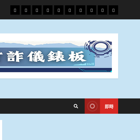
頭
財
地
文
專
娛
政
國
運
生
條
經
方.
教.
題
樂
治
際
動
活
社
科
影
會
技
劇
即時