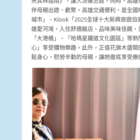
米其林指南》，讓人流連忘返。同時，高雄
伴母親出遊、歡聚。高雄交通便利，是全國唯一
城市」、Klook「2025全球十大新興旅
雄愛河灣，入住舒適飯店、品味美味佳餚，並
「大港橋」、「哈瑪星鐵道文化園區」等熱
心」享受購物樂趣。此外，正值花旗木盛開
鬆身心，慰勞辛勤的母親，讓她徹底享受療