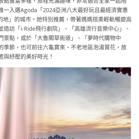
景點豐富多樣，旅程充滿趣味，非常適合全家一起陪
入選Agoda「2024亞洲八大最好玩且最經濟實惠
遊目的地」的城市。她特別推薦，帶著媽媽搭乘輕軌暢遊高
造訪「i-Ride飛行劇院」、「高雄流行音樂中心」、
門景點，或於「大魯閣草衙道」、「夢時代購物中
的季節，也可前往六龜寶來、不老地區泡湯賞花，放
癒與紓壓的美好時光！