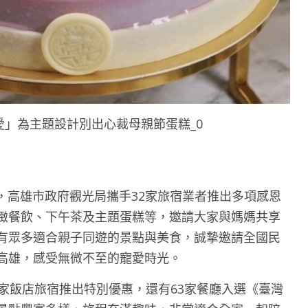
愛」為主題設計別出心裁母親節蛋糕_0
將至，高雄市政府觀光局攜手32家旅宿業者推出多項感恩
緻餐飲、下午茶及主題蛋糕等，邀請大家與媽媽共享
有眾多適合親子同遊的景點與美食，誠摯邀請全國民
高雄，感受無微不至的寵愛時光。
家飯店旅宿推出特別優惠，還有63家餐廳入選《臺灣