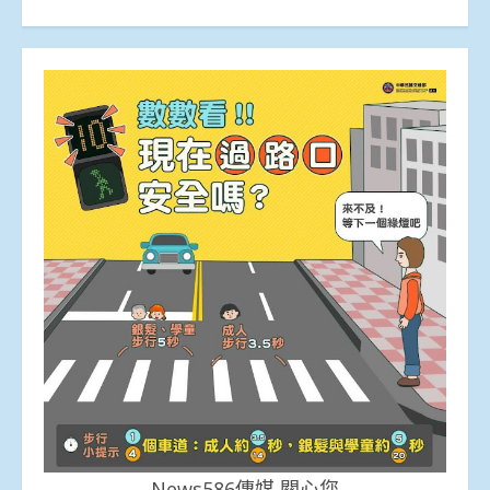
News586傳媒 關心您