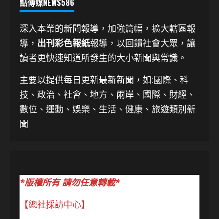
點傳媒NEWS586
深入本業的新聞報導，加強篇幅，擴大轄區報
導，
出刊彩色報紙
報導，以回饋社會大眾，讓
讀者更快速知道所發生的大小新聞與常識。
主要以提供每日更新最新新聞
，如:國際、科
技、
政治、社會、地方、兩岸、國際、財經、
數位、運動、娛樂、生活、健康、旅遊類別新
聞
*版權所有 請勿任意轉載*
【總社採訪中心】