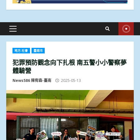
Primary
Menu
地方.社會
臺南市
犯罪預防觀念向下扎根 南五警小小警察夢
體驗營
News586 陳宥森-臺南
2025-05-13