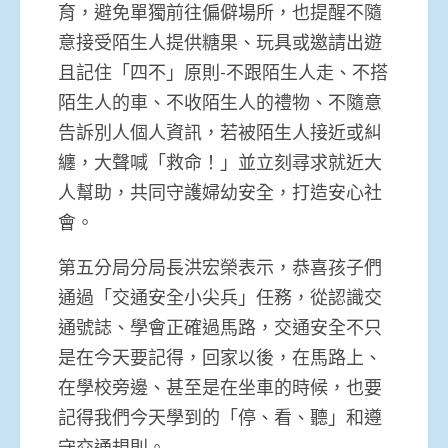
育，避免單獨前往偏僻場所，也提醒不隨
意接受陌生人提供糖果、玩具或邀請出遊
且記住「四不」原則-不跟陌生人走、不搭
陌生人的車、不收陌生人的禮物、不隨意
告訴別人個人資訊，若被陌生人接近或糾
纏，大聲喊「救命！」並立刻尋求就近大
人幫助，共同守護婦幼安全，打造安心社
會。
第五分局分局長洪宏榮表示，恭喜孩子們
通過「交通安全小尖兵」任務，從認識交
通號誌、學會正確過馬路，交通安全不只
是在今天要記得，回家以後，在馬路上、
在學校旁邊、甚至是在坐車的時候，也要
記得我們今天學到的「停、看、聽」和遵
守交通規則。