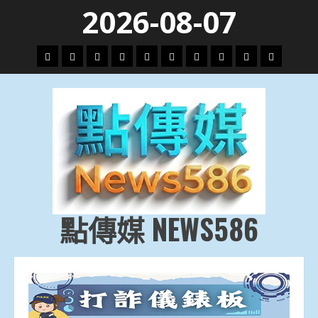
Skip
2026-08-07
to
content
頭
財
地
文
專
娛
政
國
運
生
條
經
方.
教.
題
樂
治
際
動
活
社
科
影
會
技
劇
點傳媒 NEWS586