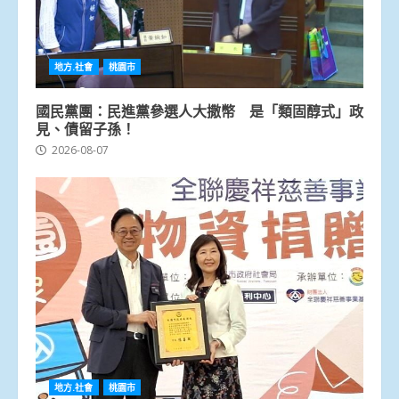
地方.社會
桃園市
國民黨團：民進黨參選人大撒幣 是「類固醇式」政
見、債留子孫！
2026-08-07
地方.社會
桃園市