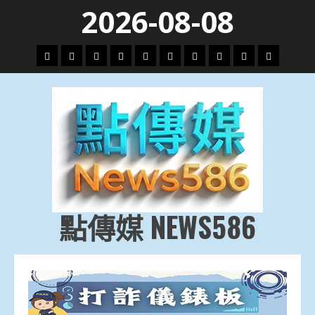
Skip
2026-08-08
to
content
頭
財
地
文
專
娛
政
國
運
生
條
經
方.
教.
題
樂
治
際
動
活
社
科
影
會
技
劇
點傳媒 NEWS586