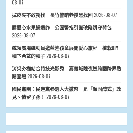
08-07
掉皮夾不敢獨找 長竹警暗巷摸黑找回
2026-08-07
購愛心水果疑遇詐 公園警指引識破陷阱守荷包
2026-08-07
統領廣場總動員邀藍迪孩童展開愛心旅程 植栽DIY
種下希望的種子
2026-08-07
消災夯枷結合特技光影秀 嘉義城隍夜巡跨國跨界熱
鬧登場
2026-08-07
國民黨團：民進黨參選人大撒幣 是「類固醇式」政
見、債留子孫！
2026-08-07