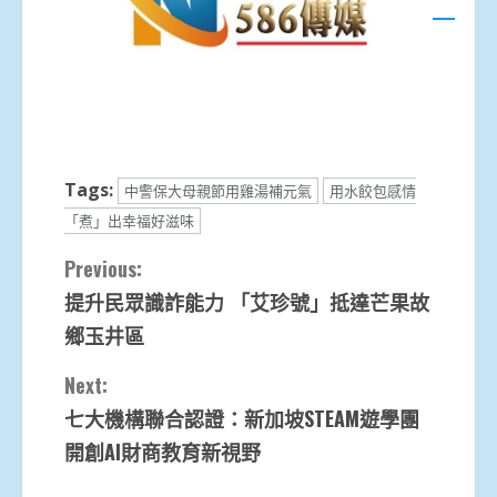
Tags:
中警保大母親節用雞湯補元氣
用水餃包感情
「煮」出幸福好滋味
Continue
Previous:
提升民眾識詐能力 「艾珍號」抵達芒果故
Reading
鄉玉井區
Next:
七大機構聯合認證：新加坡STEAM遊學團
開創AI財商教育新視野