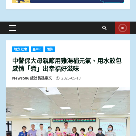
Primary
Menu
地方.社會
臺中市
頭條
中警保大母親節用雞湯補元氣、用水餃包
感情「煮」出幸福好滋味
News586 總社長孫崇文
2025-05-13