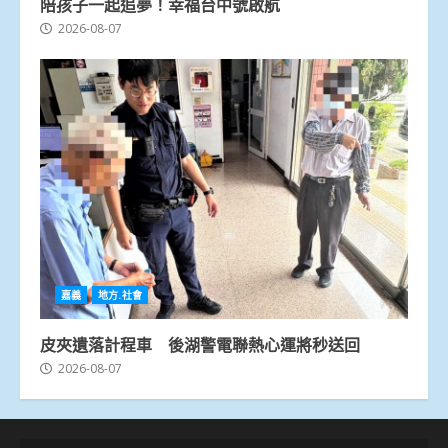
陪孩子一起追夢！幸福台中號啟航
2026-08-07
嘉義
地方.社會
皮夾遺落計程車 後湖警電聯熱心運將秒送回
2026-08-07