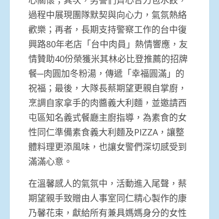
心關懷；其次，男警們齊心合力包水餃，
過程中展現團隊默契與向心力，氣氛熱絡
歡樂；再者，長期支持警察工作的台中復
興路80年老店「台中肉員」熱情響應，友
情贊助40份榮獲米其林必比登推薦的招牌
餐─肉圓加冬粉湯，傳遞「幸福圓滿」的
祝福；最後，大隊長蔡期望更親自掌廚，
烹調自家拿手的肉醬義大利麵，並邀請西
屯區知名義式餐廳主廚指導，為素食的女
性同仁準備素食義大利麵及PIZZA，讓整
體料理更添風味，也讓女警們深切感受到
滿滿心意。
在溫馨感人的氣氛中，活動進入尾聲，蔡
期望親手致贈由人事室同仁精心製作的康
乃馨花束，獻給所有兼具媽媽身分的女性