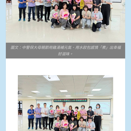
圖文：中警保大母親節用雞湯補元氣、用水餃包感情「煮」出幸福
好滋味。