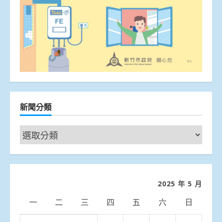
新聞分類
新
聞
分
類
2025 年 5 月
一
二
三
四
五
六
日