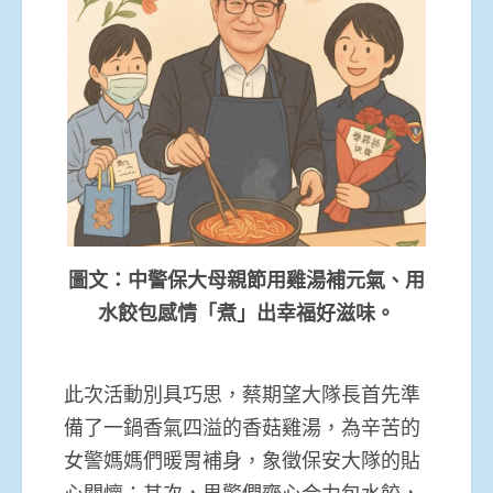
圖文：中警保大母親節用雞湯補元氣、用
水餃包感情「煮」出幸福好滋味。
此次活動別具巧思，蔡期望大隊長首先準
備了一鍋香氣四溢的香菇雞湯，為辛苦的
女警媽媽們暖胃補身，象徵保安大隊的貼