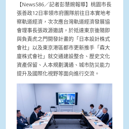
【News586／記者彭慧婉報導】桃園市長
張善政12日率領市府團隊前往日本實地考
察軌道經濟，次次應台灣軌道經濟發展協
會理事長張政源邀請，於抵達東京後隨即
與負責虎之門開發計畫的「日本設計株式
會社」以及東京港區都市更新推手「森大
廈株式會社」就交通建設整合、歷史文化
資產保留、人本規劃溝通、城市防災能力
提升及國際化視野等面向進行交流。