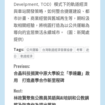
Develpment, TOD）模式下的軌道經濟
與車站開發策略，如何整合捷運建設、都
市計畫、商業經營與舊城再生等，期盼汲
取相關經驗，將桃園打造為以公共運輸為
導向的宜居樂活永續城市。（圖：新聞處
提供）
Tags:
公共運輸
台灣軌道經濟發展協會
考察
赴
日
軌道經濟
Continue
Previous:
合晶科技捐資中原大學設立「季達廳」啟
Reading
用 打造產學合作新里程碑
Next:
林政賢聚焦公務員英語與AI培訓和公教調
薪及防貪作為提出質詢