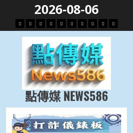
Skip
2026-08-06
to
content
頭
財
地
文
專
娛
政
國
運
生
條
經
方.
教.
題
樂
治
際
動
活
社
科
影
會
技
劇
點傳媒 NEWS586