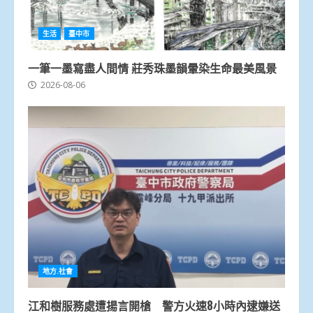
生活
臺中市
一筆一墨寫盡人間情 莊秀珠墨韻暈染生命最美風景
2026-08-06
地方.社會
江和樹服務處遭揚言開槍 警方火速8小時內逮嫌送