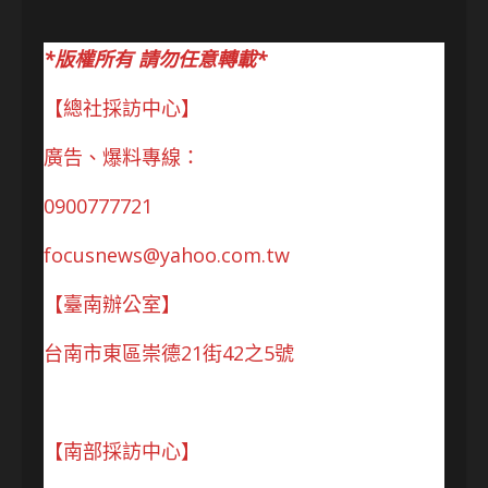
*版權所有 請勿任意轉載*
【總社採訪中心】
廣告、爆料專線：
0900777721
focusnews@yahoo.com.tw
【臺南辦公室】
台南市東區崇德21街42之5號
【南部採訪中心】