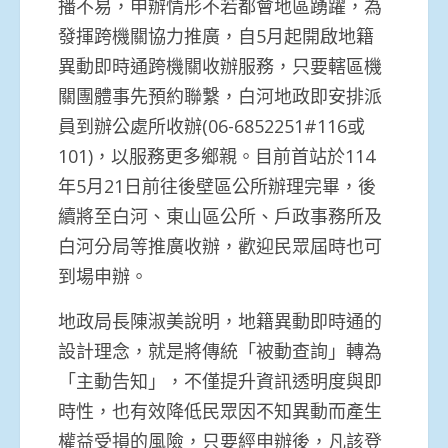
播不易，申辦情形不若都會地區踴躍，為
發揮跨機關協力推廣，自5月起開啟地籍
異動即時通跨機關收辦服務，只要轄區機
關團體事先預約聯繫，白河地政即安排派
員到辦公處所收辦(06-6852251#116或
101)，以服務更多鄉親。目前首站於114
年5月21日前往後壁區公所辦理完畢，後
續將至白河、東山區公所、戶政事務所及
白河分局等推廣收辦，歡迎民眾屆時也可
到場申辦。
地政局長陳淑美說明，地籍異動即時通的
設計理念，就是將傳統「被動查詢」轉為
「主動告知」，不僅提升資訊透明度與即
時性，也有效降低民眾因不知異動而產生
權益受損的風險，只要經申辦後，凡該登