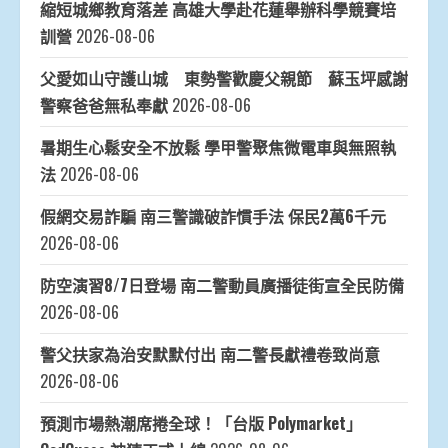
縮短城鄉教育落差 高雄大學赴花蓮舉辦科學競賽培
訓營
2026-08-06
父愛如山守護山城 東勢警歡慶父親節 蘇玉坪感謝
警察爸爸無私奉獻
2026-08-06
暑期生心鬆安全不放鬆 學甲警聚焦微電車與無照執
法
2026-08-06
假網交易詐騙 南三警識破詐慣手法 保民2萬6千元
2026-08-06
防空演習8/7日登場 南二警動員廣播徒街宣全民防備
2026-08-06
警父扶家為治安默默付出 南二警長獻禮卷致尚意
2026-08-06
預測市場熱潮席捲全球！「台版 Polymarket」