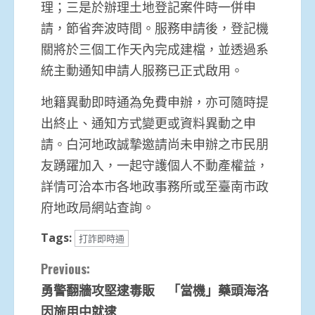
理；三是於辦理土地登記案件時一併申
請，節省奔波時間。服務申請後，登記機
關將於三個工作天內完成建檔，並透過系
統主動通知申請人服務已正式啟用。
地籍異動即時通為免費申辦，亦可隨時提
出終止、通知方式變更或資料異動之申
請。白河地政誠摯邀請尚未申辦之市民朋
友踴躍加入，一起守護個人不動產權益，
詳情可洽本市各地政事務所或至臺南市政
府地政局網站查詢。
Tags:
打詐即時通
Continue
Previous:
勇警翻牆攻堅逮毒販 「當機」藥頭海洛
Reading
因施用中就逮