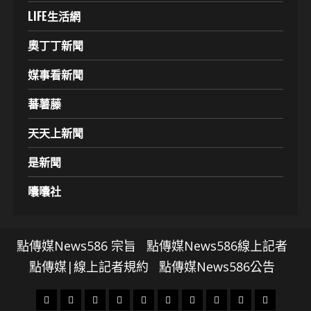
LIFE生活網
奧丁丁新聞
媒事看新聞
蕃薯藤
天天上新聞
是新聞
囔囔社
點傳媒News586 宗旨
點傳媒News586線上記者
點傳媒|線上記者規約
點傳媒News586公告
頭
財
地
文
專
娛
政
國
運
生