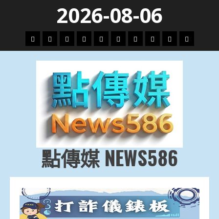
Skip
2026-08-06
to
content
頭
財
地
文
專
娛
政
國
運
生
條
經
方.
教.
題
樂
治
際
動
活
社
科
影
會
技
劇
點傳媒 NEWS586