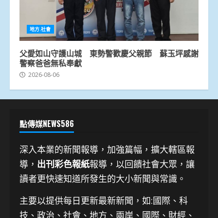
地方.社會
父愛如山守護山城 東勢警歡慶父親節 蘇玉坪感謝
警察爸爸無私奉獻
2026-08-06
點傳媒NEWS586
深入本業的新聞報導，加強篇幅，擴大轄區報
導，
出刊彩色報紙
報導，以回饋社會大眾，讓
讀者更快速知道所發生的大小新聞與常識。
主要以提供每日更新最新新聞
，如:國際、科
技、
政治、社會、地方、兩岸、國際、財經、