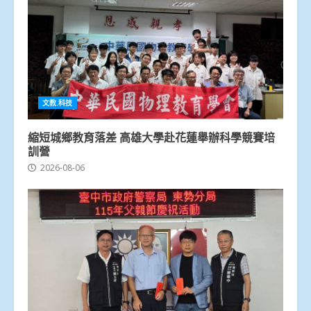
文教.科技
縮短城鄉教育落差 高雄大學赴花蓮舉辦科學競賽培
訓營
2026-08-06