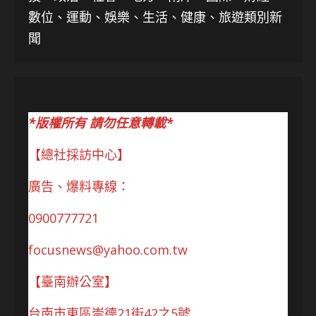
數位、運動、娛樂、生活、健康、旅遊類別新
聞
*版權所有 請勿任意轉載*
【總社採訪中心】
廣告、爆料專線：
0900777721
focusnews@yahoo.com.tw
【臺南辦公室】
台南市東區崇德21街42之5號