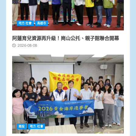
地方.社會
高雄市
阿蓮育兒資源再升級！崗山公托、親子館聯合開幕
2026-08-08
南投
地方.社會