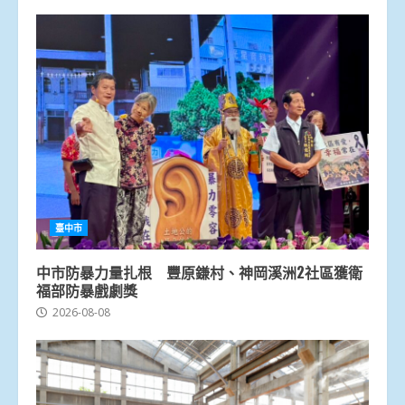
臺中市
中市防暴力量扎根 豐原鎌村、神岡溪洲2社區獲衛
福部防暴戲劇獎
2026-08-08