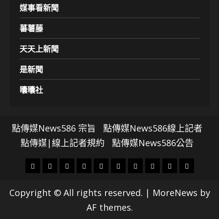
媒事看新聞
蕃薯藤
天天上新聞
是新聞
囔囔社
點傳媒News586 宗旨
點傳媒News586線上記者
點傳媒|線上記者規約
點傳媒News586公告
頭
財
地
文
專
娛
政
國
運
生
條
經
方.
教.
題
樂
治
際
動
活
Copyright © All rights reserved.
|
MoreNews
by
社
科
影
AF themes.
會
技
劇