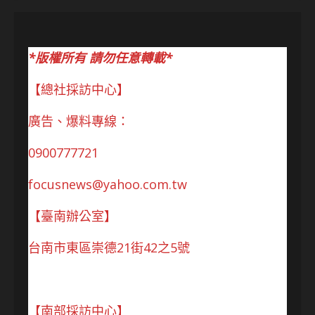
*版權所有 請勿任意轉載*
【總社採訪中心】
廣告、爆料專線：
0900777721
focusnews@yahoo.com.tw
【臺南辦公室】
台南市東區崇德21街42之5號
【南部採訪中心】