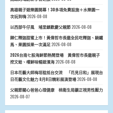
高雄親子遊樂園開幕！30多項免費設施＋水樂園一
次玩到嗨
2026-08-08
以西部牛仔風 埔里鎮歡慶父親節
2026-08-08
歸仁釋迦甜蜜上市！黃偉哲市長邀全民吃釋迦、騎鐵
馬、果園採果一次滿足
2026-08-08
2026台南七股海鮮節熱鬧登場 黃偉哲市長邀親子
挖文蛤、嚐鮮味暢遊濱海
2026-08-08
日本花藝大師梅垣稔抵台交流 「花見日和」展現台
日花藝文化魅力 8月8日精彩展演登場
2026-08-08
父親節關心爸爸心理健康 桃衛生局籲正視男性壓力
2026-08-07