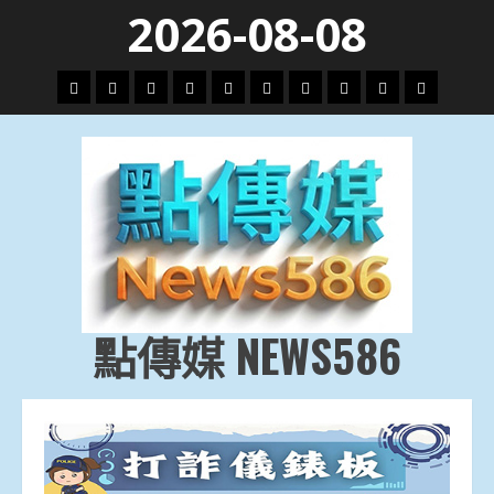
Skip
2026-08-08
to
content
頭
財
地
文
專
娛
政
國
運
生
條
經
方.
教.
題
樂
治
際
動
活
社
科
影
會
技
劇
點傳媒 NEWS586