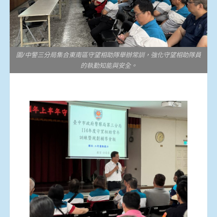
圖/中警三分局集合東南區守望相助隊舉辦常訓，強化守望相助隊員
的執勤知能與安全。