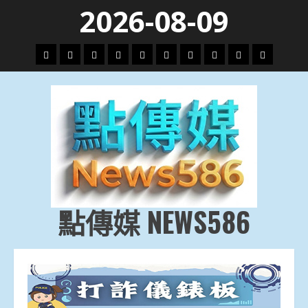
Skip
2026-08-09
to
content
頭
財
地
文
專
娛
政
國
運
生
條
經
方.
教.
題
樂
治
際
動
活
社
科
影
會
技
劇
點傳媒 NEWS586