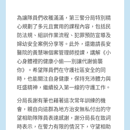
為讓隊員們收穫滿滿，第三警分局特別精
心規劃了多元且實用的課程內容，包括民
防法規、組訓作業流程、犯罪預防宣導及
婦幼安全案例分享等。此外，還邀請長安
醫院的黃慧琳個案管理師授課，講解《小
心身體裡的健康小偷──別讓代謝偷襲
你》。希望隊員們在守護社區安全的同
時，也能關注自身健康，保持充沛體力與
旺盛精神，繼續投入第一線的守護工作。
分局長謝有筆也藉著這次常年訓練的機
會，親自向這群為地方治安無私付出的守
望相助隊隊員表達感謝，謝分局長在致詞
時表示，在警力有限的情況下，守望相助