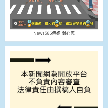
News586傳媒 關心您