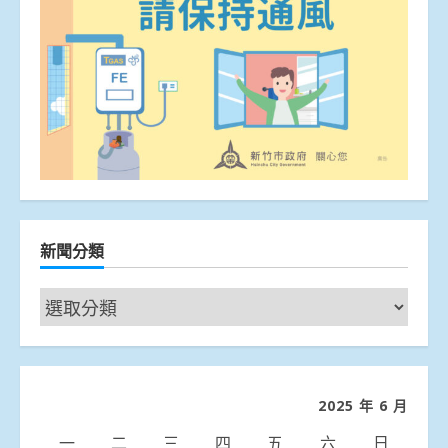
新聞分類
新
聞
分
類
2025 年 6 月
一
二
三
四
五
六
日