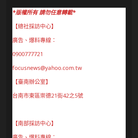
*版權所有 請勿任意轉載*
【總社採訪中心】
廣告、爆料專線：
0900777721
focusnews@yahoo.com.tw
【臺南辦公室】
台南市東區崇德21街42之5號
【南部採訪中心】
廣告、爆料專線：