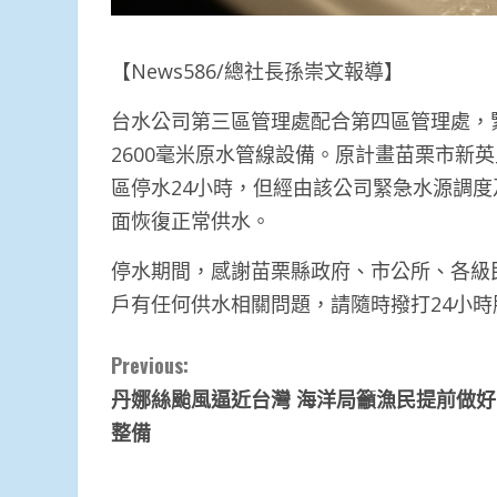
【News586/總社長孫崇文報導】
台水公司第三區管理處配合第四區管理處，
2600毫米原水管線設備。原計畫苗栗市新
區停水24小時，但經由該公司緊急水源調度
面恢復正常供水。
停水期間，感謝苗栗縣政府、市公所、各級
戶有任何供水相關問題，請隨時撥打24小時服
Continue
Previous:
丹娜絲颱風逼近台灣 海洋局籲漁民提前做
Reading
整備