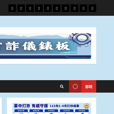
頭
財
地
文
專
娛
政
國
運
生
條
經
方.
教.
題
樂
治
際
動
活
社
科
影
會
技
劇
即時