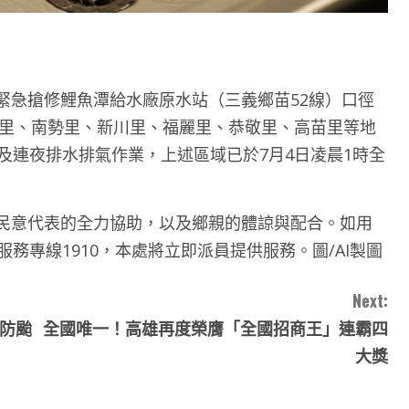
緊急搶修鯉魚潭給水廠原水站（三義鄉苗52線）口徑
英里、南勢里、新川里、福麗里、恭敬里、高苗里等地
及連夜排水排氣作業，上述區域已於7月4日凌晨1時全
民意代表的全力協助，以及鄉親的體諒與配合。如用
務專線1910，本處將立即派員提供服務。圖/AI製圖
Next:
好防颱
全國唯一！高雄再度榮膺「全國招商王」連霸四
大獎