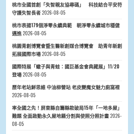
桃市全國首創「失智親友協尋碼」 科技結合平安符
守護失智長者
2026-08-05
桃市表揚179個淨零永續典範 朝淨零永續城市穩健
邁進
2026-08-05
桃園青創博覽會暨生醫新創媒合博覽會 助青年新創
拓展國際市場
2026-08-05
國際特展「蠍子與青蛙：國巨基金會典藏展」11/20
登場
2026-08-05
歷年老站鮮思維 中油柳營站 老皮變魔女魅力廁窩裡
2026-08-05
率全國之先！屏東縣自籌縣款破局15年「一地多屋」
難題 全面啟動永久屋地籍分割與使照分照計畫
2026-
08-05