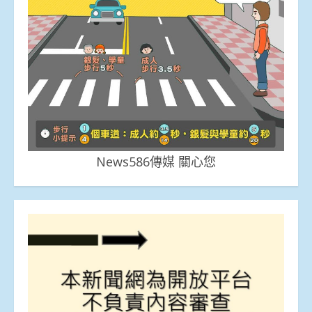
News586傳媒 關心您