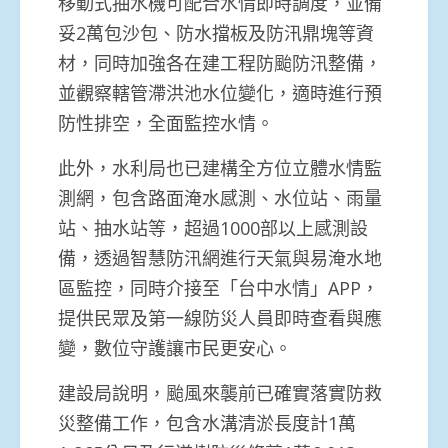
移動式抽水機可配合水情即時調度，並備
妥2萬包沙包、防水擋板及防汛鼎塊等資
材，同時加強各在建工程防颱防汛整備，
並觀察轄管滯洪池水位變化，適時進行預
防性排空，全面監控水情。
此外，水利局也已建構全方位立體水情監
測網，包含路面淹水感測、水位站、雨量
站、抽水站等，超過1000部以上感測設
備，透過智慧防汛網進行天氣與易淹水地
區監控，同時介接至「台中水情」APP，
提供民眾及第一線防災人員即時查看與應
變，數位守護讓市民更安心。
建設局說明，颱風來襲前已確實落實防救
災整備工作，包含水溝清淤長度計1萬