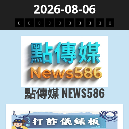
Skip
2026-08-06
to
content
頭
財
地
文
專
娛
政
國
運
生
條
經
方.
教.
題
樂
治
際
動
活
社
科
影
會
技
劇
點傳媒 NEWS586