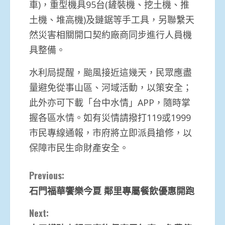
車)，重型機具95台(鏟裝機、挖土機、推
土機、堆高機)及鏈鋸等手工具，另聯繫天
然災害相關開口契約廠商同步進行人員機
具整備。
水利局提醒，颱風接近這幾天，民眾應盡
量避免從事山區、河域活動，以策安全；
此外亦可下載「台中水情」APP，隨時掌
握各區水情。如有災情請撥打119或1999
市民專線通報，市府將立即派員搶修，以
保障市民生命財產安全。
Continue
Previous:
石門福華饗樂今夏 鄰里專屬餐飲優惠開跑
Reading
Next: