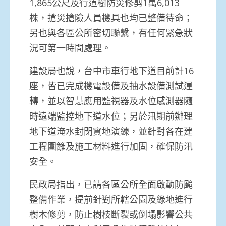
1,865公尺及行道樹防災修剪1萬6,013
株，搶災搶險人員機具也均已整備待命；
另也與各區公所密切聯繫，有任何緊急狀
況可第一時間處理。
建設局也說，台中市車行地下道目前計16
座，皆已完成機電設備及抽水設備測試運
轉，並以智慧應用監視器及水位感測器隨
時遠端監控地下道水位；另於汛期前辦理
地下道淹水封閉實地演練，並針對各在建
工程圍籬及施工材料進行加固，確保防汛
安全。
民政局指出，已請各區公所全面啟動防颱
整備作業，提前針對所轄公園及綠地進行
樹木修剪，防止樹枝斷裂或倒塌影響公共