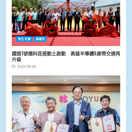
地方.社會
高雄市
國道1號橋科匝道動土啟動 高雄半導體S廊帶交通再
升級
2026-08-06