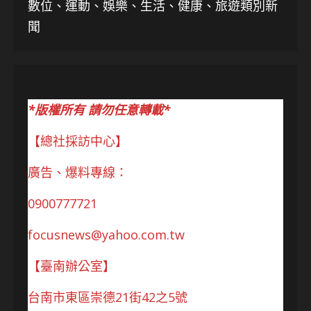
數位、運動、娛樂、生活、健康、旅遊類別新
聞
*版權所有 請勿任意轉載*
【總社採訪中心】
廣告、爆料專線：
0900777721
focusnews@yahoo.com.tw
【臺南辦公室】
台南市東區崇德21街42之5號