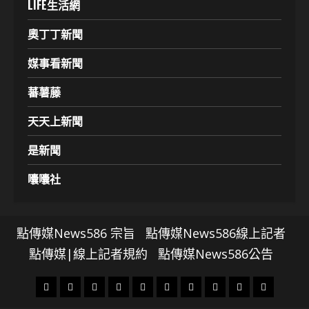
LIFE生活網
奧丁丁新聞
媒事看新聞
蕃薯藤
天天上新聞
是新聞
囔囔社
點傳媒News586 宗旨
點傳媒News586線上記者
點傳媒|線上記者規約
點傳媒News586公告
頭
財
地
文
專
娛
政
國
運
生
條
經
方.
教.
題
樂
治
際
動
活