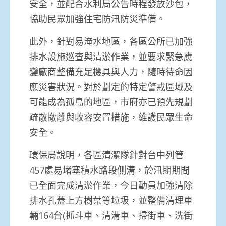
安全，並配合水利局公告時程發放沙包，
協助民眾加強住宅防汛防災準備。
此外，針對易淹水地區，各區公所已加強
排水設施巡查與清淤作業，並要求緊急應
變廠商整備充足機具與人力，隨時待命因
應災害狀況。對於劃定的特定警戒區域及
可能成為孤島的地區，市府亦已預先規劃
疏散撤離與收容安置措施，維護民眾生命
安全。
環保局說明，各區清潔隊針對台中列管
457處易堵塞積水路段側溝，於汛期期間
已全面完成清淤作業，今日動員加強清除
排水孔蓋上方樹葉等垃圾，並整備清理車
輛164台(抓斗車、清溝車、掃街車、洗街