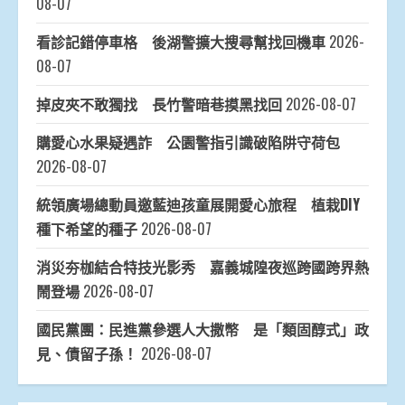
08-07
看診記錯停車格 後湖警擴大搜尋幫找回機車
2026-
08-07
掉皮夾不敢獨找 長竹警暗巷摸黑找回
2026-08-07
購愛心水果疑遇詐 公園警指引識破陷阱守荷包
2026-08-07
統領廣場總動員邀藍迪孩童展開愛心旅程 植栽DIY
種下希望的種子
2026-08-07
消災夯枷結合特技光影秀 嘉義城隍夜巡跨國跨界熱
鬧登場
2026-08-07
國民黨團：民進黨參選人大撒幣 是「類固醇式」政
見、債留子孫！
2026-08-07