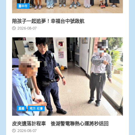
臺中市
陪孩子一起追夢！幸福台中號啟航
2026-08-07
嘉義
地方.社會
皮夾遺落計程車 後湖警電聯熱心運將秒送回
2026-08-07