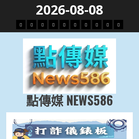
Skip
2026-08-08
to
content
頭
財
地
文
專
娛
政
國
運
生
條
經
方.
教.
題
樂
治
際
動
活
社
科
影
會
技
劇
點傳媒 NEWS586