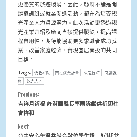
更優質的旅遊環境。因此，縣府不論是開
辦職訓班或就業促進活動，都在為培養觀
光產業人力資源努力。此次活動更透過觀
光產業介紹及廠商直接提供職缺，提高課
程實用性，期待能協助更多求職者成功就
業，改善家庭經濟，實現宜居南投的共同
目標。
Tags:
低收補助
南投就業計畫
求職技巧
職訓課
程
觀光人才
Continue
Previous:
吉祥月祈福 許淑華縣長率團隊獻供祈願社
Reading
會祥和
Next:
台中安心午餐券結合數位學生證 9/1起兌