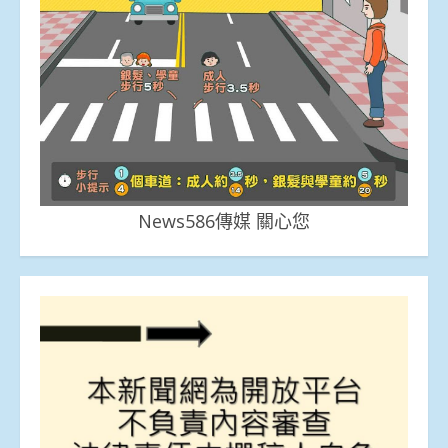
News586傳媒 關心您