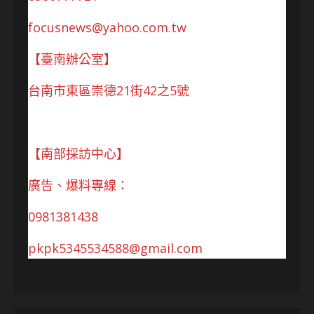
focusnews@yahoo.com.tw
【臺南辦公室】
台南市東區崇德21街42之5號
【南部採訪中心】
廣告、爆料專線：
0981381438
pkpk5345534588@gmail.com