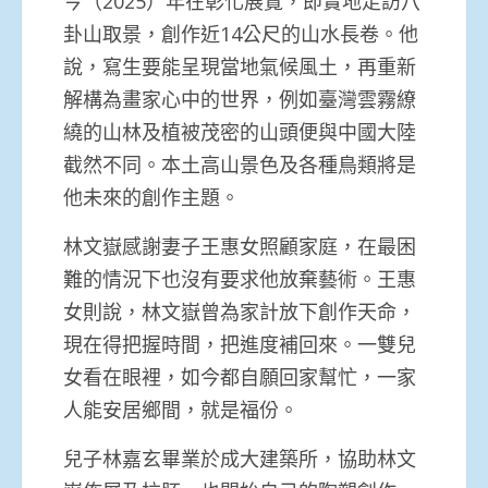
今（2025）年在彰化展覽，即實地走訪八
卦山取景，創作近14公尺的山水長卷。他
說，寫生要能呈現當地氣候風土，再重新
解構為畫家心中的世界，例如臺灣雲霧繚
繞的山林及植被茂密的山頭便與中國大陸
截然不同。本土高山景色及各種鳥類將是
他未來的創作主題。
林文嶽感謝妻子王惠女照顧家庭，在最困
難的情況下也沒有要求他放棄藝術。王惠
女則說，林文嶽曾為家計放下創作天命，
現在得把握時間，把進度補回來。一雙兒
女看在眼裡，如今都自願回家幫忙，一家
人能安居鄉間，就是福份。
兒子林嘉玄畢業於成大建築所，協助林文