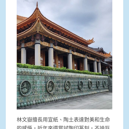
林文嶽擅長用宣紙、陶土表達對美和生命
的感悟，近年來還嘗試陶印篆刻，不論巨