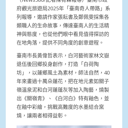
府觀光旅遊局2025年「臺南奇人帶路」系
列報導，邀請作家張耘書及鄭佩雯採集各
類職人的生命故事，傳達臺南人的生活精
神與態度，也從他們眼中看見值得探訪的
在地角落，提供不同角度的創意遊程。
臺南市長黃偉哲表示，白河藝術家林文嶽
退伍後回鄉投身創作，打造「白荷陶
坊」，以蓮鄉風土為素材，師法自然，40
年來畫過十萬朵蓮花，把在地元素如關子
嶺溫泉泥和白河蓮蓬灰等加入陶藝，燒製
出《關嶺青》、《白河白》特有釉色，並
在釉中彩繪，挑戰高難度的水墨結合窯
燒，讓兩者相得益彰。