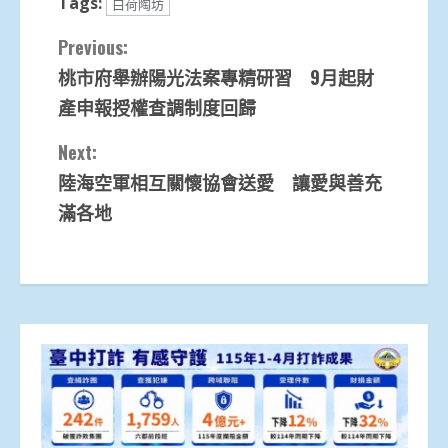
Tags:
白荷陶坊
Continue
Previous:
桃市府舉辦陽光法案專精研習 9月起財
Reading
產申報授權查調制度回歸
Next:
陸海空軍相互關懷協會送愛 讓愛與善充
滿各地