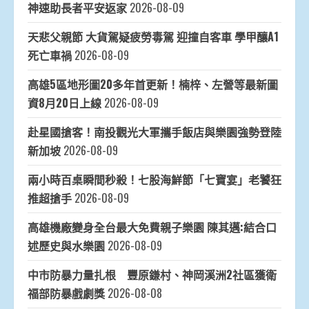
神速助長者平安返家
2026-08-09
天悲父親節 大貨駕疑疲勞毒駕 迎撞自客車 學甲釀A1
死亡車禍
2026-08-09
高雄5區地形圖20多年首更新！楠梓、左營等最新圖
資8月20日上線
2026-08-09
赴星國搶客！南投觀光大軍攜手飯店與樂園強勢登陸
新加坡
2026-08-09
兩小時百桌瞬間秒殺！七股海鮮節「七寶宴」老饕狂
推超搶手
2026-08-09
高雄機廠變身全台最大免費親子樂園 陳其邁:結合口
述歷史與水樂園
2026-08-09
中市防暴力量扎根 豐原鎌村、神岡溪洲2社區獲衛
福部防暴戲劇獎
2026-08-08