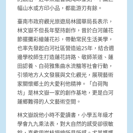
幅山水或方印小品，都能游刃有餘。
臺南市政府觀光旅遊局林國華局長表示，
林文嶽不但長年堅持創作，曾於白河蓮花
節擺攤彩繪蓮花衫，帶動常民生活美學，
也率先發起白河社區營造逾25年，結合週
邊學校師生打造蓮花詩路、敬師茶道、蓮
田認養、白荷雅集曲水流觴等社會行動，
引領地方人文發展與文化觀光，展現藝術
家關懷鄉土的大愛利他精神。「白荷陶
坊」是林文嶽一家的創作基地，更是白河
蓮鄉難得的人文藝術空間。
林文嶽說他小時不愛讀書，小學五年級才
學會九九乘法表，對大自然的感受卻很敏
銳，喜歡用炭枝描繪所見所感。尤其媽媽