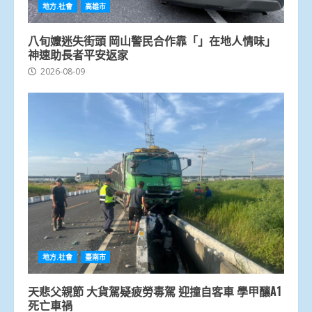
地方.社會
高雄市
八旬嬤迷失街頭 岡山警民合作靠「」在地人情味」
神速助長者平安返家
2026-08-09
地方.社會
臺南市
天悲父親節 大貨駕疑疲勞毒駕 迎撞自客車 學甲釀A1
死亡車禍