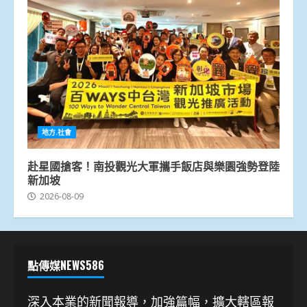
地方.社會
赴星國搶客！南投觀光大軍攜手飯店與樂園強勢登陸
新加坡
2026-08-09
點傳媒NEWS586
深入本業的新聞報導，加強篇幅，擴大轄區報