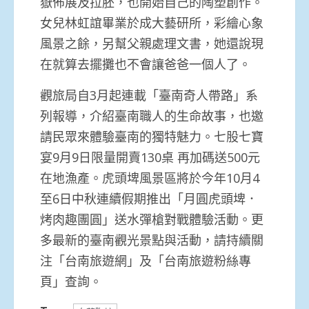
嶽佈展及拉胚，也開始自己的陶塑創作。
女兒林虹誼畢業於成大藝研所，彩繪心象
風景之餘，另幫父親處理文書，她還說現
在就算去擺攤也不會讓爸爸一個人了。
觀旅局自3月起連載「臺南奇人帶路」系
列報導，介紹臺南職人的生命故事，也邀
請民眾來體驗臺南的獨特魅力。七股七寶
宴9月9日限量開賣130桌 再加碼送500元
在地漁產。虎頭埤風景區將於今年10月4
至6日中秋連續假期推出「月圓虎頭埤．
烤肉趣團圓」送水彈槍對戰體驗活動。更
多最新的臺南觀光景點與活動，請持續關
注「台南旅遊網」及「台南旅遊粉絲專
頁」查詢。