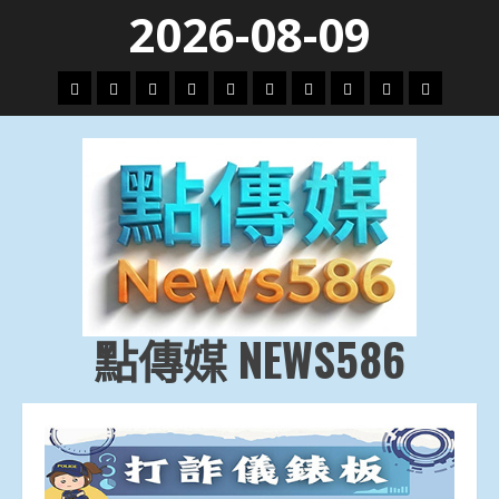
Skip
2026-08-09
to
content
頭
財
地
文
專
娛
政
國
運
生
條
經
方.
教.
題
樂
治
際
動
活
社
科
影
會
技
劇
點傳媒 NEWS586