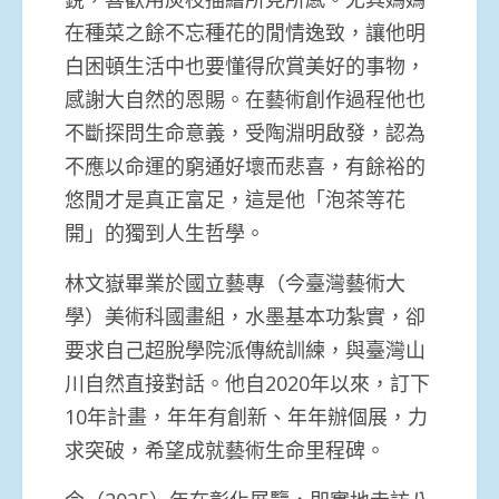
在種菜之餘不忘種花的閒情逸致，讓他明
白困頓生活中也要懂得欣賞美好的事物，
感謝大自然的恩賜。在藝術創作過程他也
不斷探問生命意義，受陶淵明啟發，認為
不應以命運的窮通好壞而悲喜，有餘裕的
悠閒才是真正富足，這是他「泡茶等花
開」的獨到人生哲學。
林文嶽畢業於國立藝專（今臺灣藝術大
學）美術科國畫組，水墨基本功紮實，卻
要求自己超脫學院派傳統訓練，與臺灣山
川自然直接對話。他自2020年以來，訂下
10年計畫，年年有創新、年年辦個展，力
求突破，希望成就藝術生命里程碑。