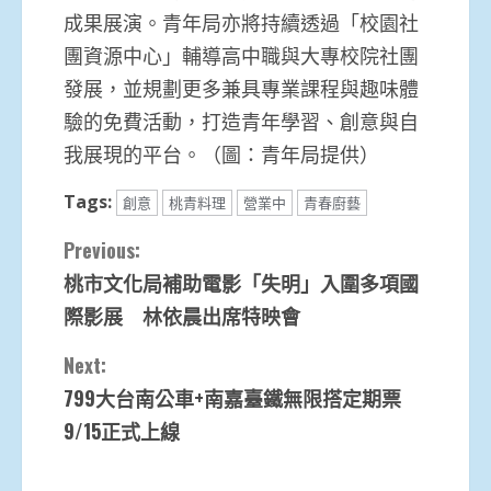
成果展演。青年局亦將持續透過「校園社
團資源中心」輔導高中職與大專校院社團
發展，並規劃更多兼具專業課程與趣味體
驗的免費活動，打造青年學習、創意與自
我展現的平台。（圖：青年局提供）
Tags:
創意
桃青料理
營業中
青春廚藝
Continue
Previous:
桃市文化局補助電影「失明」入圍多項國
Reading
際影展 林依晨出席特映會
Next:
799大台南公車+南嘉臺鐵無限搭定期票
9/15正式上線