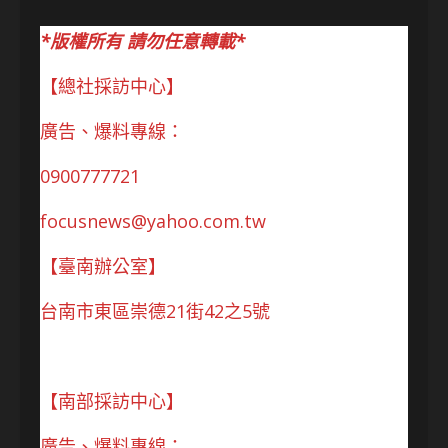
*版權所有 請勿任意轉載*
【總社採訪中心】
廣告、爆料專線：
0900777721
focusnews@yahoo.com.tw
【臺南辦公室】
台南市東區崇德21街42之5號
【南部採訪中心】
廣告、爆料專線：