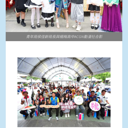
青年局侯佳齡局長與楊梅高中ACGN動漫社合影