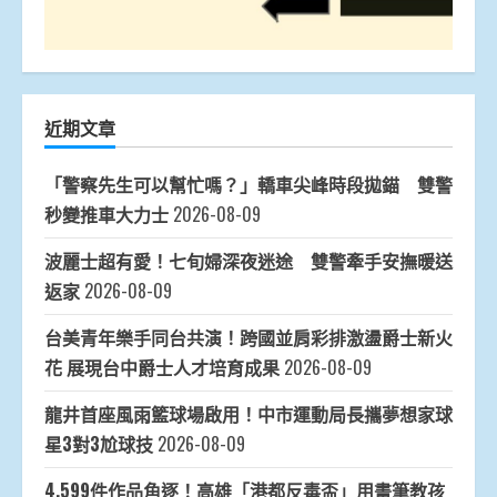
近期文章
「警察先生可以幫忙嗎？」轎車尖峰時段拋錨 雙警
秒變推車大力士
2026-08-09
波麗士超有愛！七旬婦深夜迷途 雙警牽手安撫暖送
返家
2026-08-09
台美青年樂手同台共演！跨國並肩彩排激盪爵士新火
花 展現台中爵士人才培育成果
2026-08-09
龍井首座風雨籃球場啟用！中市運動局長攜夢想家球
星3對3尬球技
2026-08-09
4,599件作品角逐！高雄「港都反毒盃」用畫筆教孩