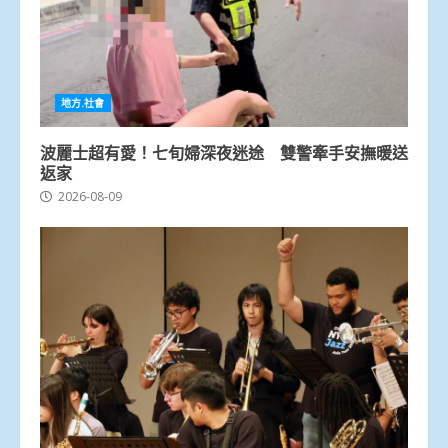
地方.社會
波麗士超有愛！七旬婦深夜迷途 雙警牽手安撫暖送
返家
2026-08-09