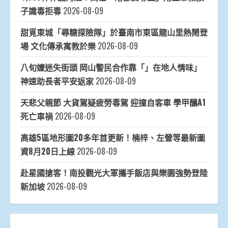
子識毒拒毒
2026-08-09
甜覓東城「尋糖探險隊」於臺南市東區龍山里熱鬧登
場 文化傳承寓教於樂
2026-08-09
八旬嬤迷失街頭 岡山警民合作靠「」在地人情味」
神速助長者平安返家
2026-08-09
天悲父親節 大貨駕疑疲勞毒駕 迎撞自客車 學甲釀A1
死亡車禍
2026-08-09
高雄5區地形圖20多年首更新！楠梓、左營等最新圖
資8月20日上線
2026-08-09
赴星國搶客！南投觀光大軍攜手飯店與樂園強勢登陸
新加坡
2026-08-09