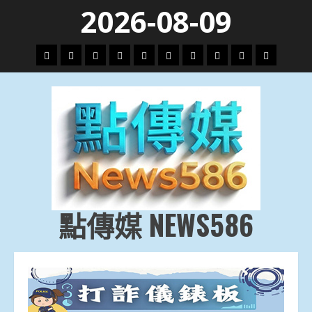
Skip
2026-08-09
to
content
頭
財
地
文
專
娛
政
國
運
生
條
經
方.
教.
題
樂
治
際
動
活
社
科
影
會
技
劇
點傳媒 NEWS586