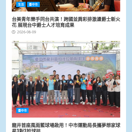
生活
臺中市
台美青年樂手同台共演！跨國並肩彩排激盪爵士新火
花 展現台中爵士人才培育成果
2026-08-09
臺中市
龍井首座風雨籃球場啟用！中市運動局長攜夢想家球
星3對3尬球技