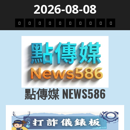
Skip
2026-08-08
to
content
頭
財
地
文
專
娛
政
國
運
生
條
經
方.
教.
題
樂
治
際
動
活
社
科
影
會
技
劇
點傳媒 NEWS586