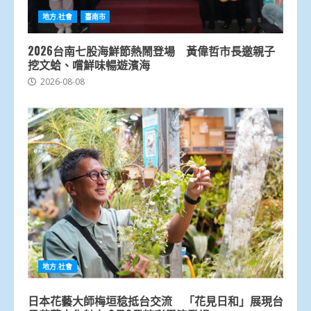
地方.社會
臺南市
2026台南七股海鮮節熱鬧登場 黃偉哲市長邀親子
挖文蛤、嚐鮮味暢遊濱海
2026-08-08
地方.社會
日本花藝大師梅垣稔抵台交流 「花見日和」展現台