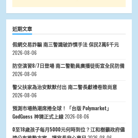
近期文章
假網交易詐騙 南三警識破詐慣手法 保民2萬6千元
2026-08-06
防空演習8/7日登場 南二警動員廣播徒街宣全民防備
2026-08-06
警父扶家為治安默默付出 南二警長獻禮卷致尚意
2026-08-06
預測市場熱潮席捲全球！「台版 Polymarket」
GodGuess 神猜正式上線
2026-08-06
0至18歲孩子每月5000元何時到位？江和樹籲政府儘
速公布推動方案 讓家長安心育兒
2026-08-06