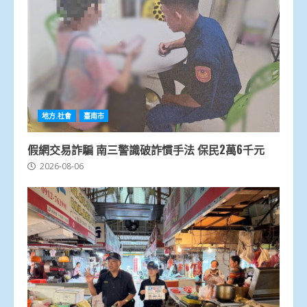
地方.社會
臺南市
假網交易詐騙 南三警識破詐慣手法 保民2萬6千元
2026-08-06