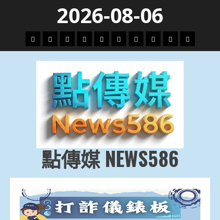
Skip
2026-08-06
to
content
頭
財
地
文
專
娛
政
國
運
生
條
經
方.
教.
題
樂
治
際
動
活
社
科
影
會
技
劇
點傳媒 NEWS586