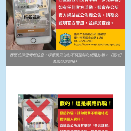
西區公所澄清假訊息，呼籲民眾勿點不明連結防網路詐騙。（圖/記
者謝榮浤翻攝）