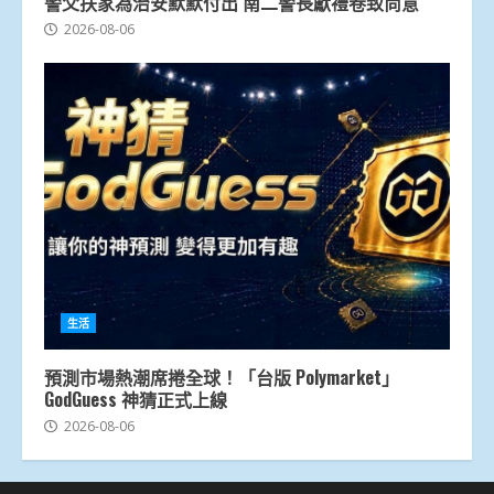
警父扶家為治安默默付出 南二警長獻禮卷致尚意
2026-08-06
生活
預測市場熱潮席捲全球！「台版 Polymarket」
GodGuess 神猜正式上線
2026-08-06