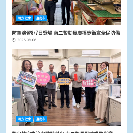
地方.社會
臺南市
防空演習8/7日登場 南二警動員廣播徒街宣全民防備
2026-08-06
地方.社會
臺南市