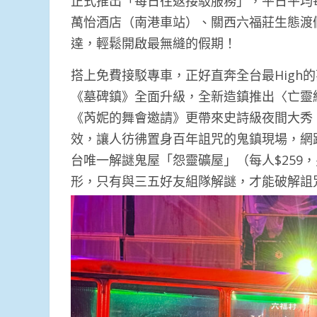
正式推出「每日往返接駁服務」，平日平均
萬怡酒店（南港車站）、關西六福莊生態渡
達，輕鬆開啟最無縫的假期！
搭上免費接駁專車，正好直奔全台最High
《墓碑鎮》全面升級，全新造鎮推出〈亡靈
《芮妮的舞會邀請》更帶來史詩級夜間大秀
效，讓人彷彿置身百年詛咒的鬼鎮現場，網
台唯一解謎鬼屋「怨靈礦屋」（每人$259
形，只有與三五好友組隊解謎，才能破解詛