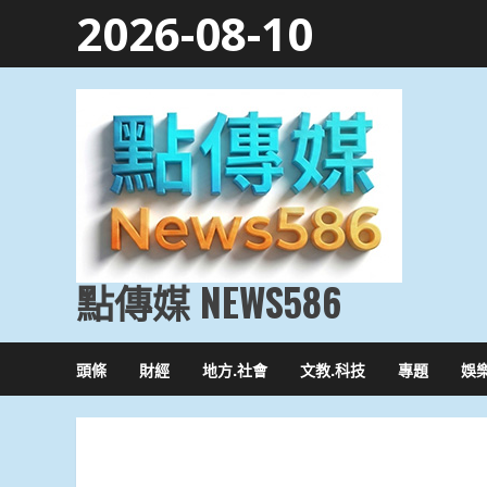
Skip
2026-08-10
to
content
點傳媒 NEWS586
頭條
財經
地方.社會
文教.科技
專題
娛