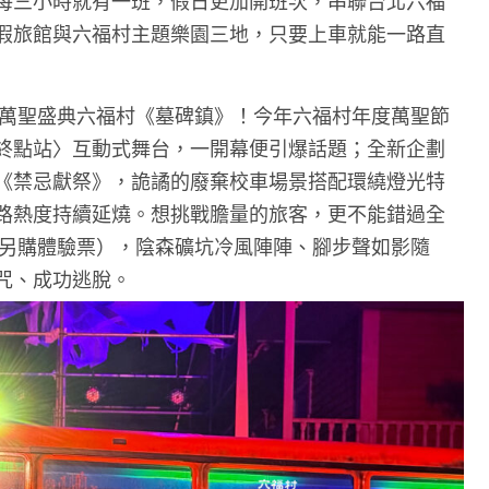
每三小時就有一班，假日更加開班次，串聯台北六福
假旅館與六福村主題樂園三地，只要上車就能一路直
的萬聖盛典六福村《墓碑鎮》！今年六福村年度萬聖節
終點站〉互動式舞台，一開幕便引爆話題；全新企劃
《禁忌獻祭》，詭譎的廢棄校車場景搭配環繞燈光特
路熱度持續延燒。想挑戰膽量的旅客，更不能錯過全
，另購體驗票），陰森礦坑冷風陣陣、腳步聲如影隨
咒、成功逃脫。