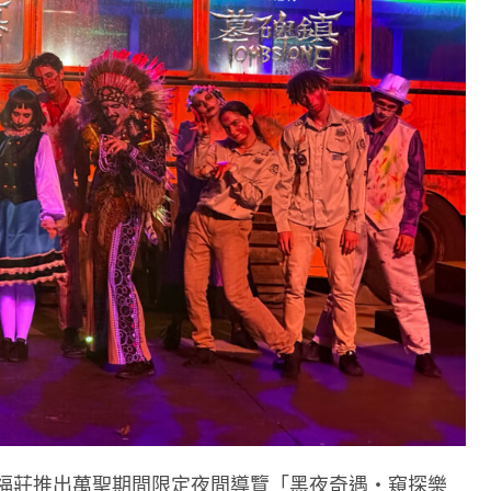
福莊推出萬聖期間限定夜間導覽「黑夜奇遇・窺探樂