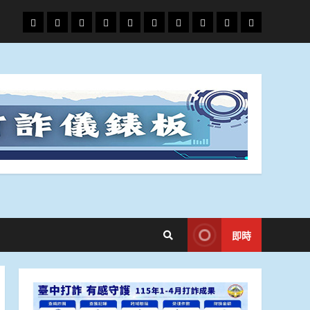
頭
財
地
文
專
娛
政
國
運
生
條
經
方.
教.
題
樂
治
際
動
活
社
科
影
會
技
劇
即時