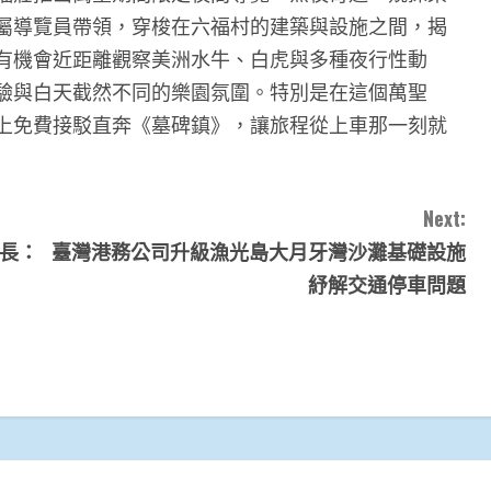
屬導覽員帶領，穿梭在六福村的建築與設施之間，揭
有機會近距離觀察美洲水牛、白虎與多種夜行性動
驗與白天截然不同的樂園氛圍。特別是在這個萬聖
上免費接駁直奔《墓碑鎮》，讓旅程從上車那一刻就
Next:
市長：
臺灣港務公司升級漁光島大月牙灣沙灘基礎設施
紓解交通停車問題