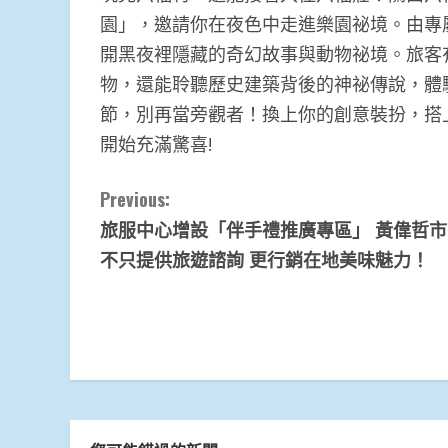
園」，邀請你在夜色中走進樂園祕境。由專
開黑夜裡隱藏的奇幻故事與動物祕境。旅客
物，還能聆聽歷史建築背後的神祕傳說，體
節，別再當旁觀者！換上你的創意裝扮，搭
開始充滿驚喜!
Continue
Previous:
旅服中心增設「伴手禮推廣專區」 黃偉哲
Reading
不只提供旅遊諮詢 更行銷在地美味魅力！