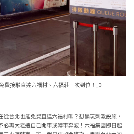
免費接駁直達六福村、六福莊一次到位！_0
在從台北也能免費直達六福村嗎？想暢玩刺激設施，
不必再大老遠自己開車或轉車奔波！六福集團即日起