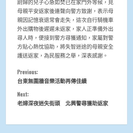
尉婦的兒子心急如焚已在家門外等候，見
母親平安返家後連聲向警方致謝，表示母
親因記憶衰退常會走失，這次自行騎機車
外出購物後遲遲未返家，家人正準備外出
尋人時，便接到警方尋獲通知，家屬對警
方貼心熱忱協助，將失智迷途的母親安全
護送返家，為民服務之舉，深表感謝。
Continue
Previous:
台東無圍牆音樂活動再傳佳績
Reading
Next:
老婦深夜迷失街頭 北興警尋獲助返家