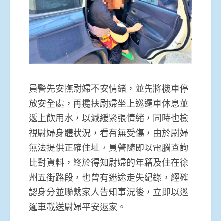
員警先安撫尉婦不安情緒，並先將機車停
放安全處，再攙扶尉婦坐上巡邏車休息並
遞上飲用水，以減緩緊張情緒，同時也檢
視尉婦身體狀況，看有無受傷，由於尉婦
無法提供正確住址，員警隨即以電腦查詢
比對資料，終於得知尉婦的年籍及住在徐
州五街路段，也曾有迷途走失紀錄，經確
認身分並聯繫家人告知事況後，立即以巡
邏車載送尉婦平安返家。