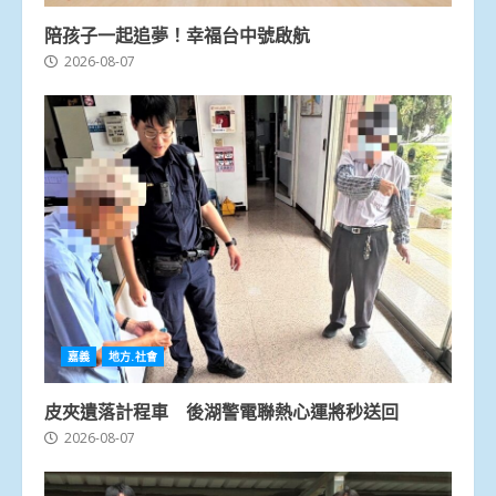
陪孩子一起追夢！幸福台中號啟航
2026-08-07
嘉義
地方.社會
皮夾遺落計程車 後湖警電聯熱心運將秒送回
2026-08-07