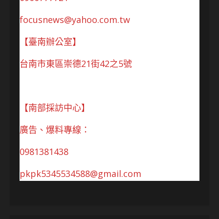
focusnews@yahoo.com.tw
【臺南辦公室】
台南市東區崇德21街42之5號
【南部採訪中心】
廣告、爆料專線：
0981381438
pkpk5345534588@gmail.com