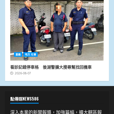
嘉義
地方.社會
看診記錯停車格 後湖警擴大搜尋幫找回機車
2026-08-07
點傳媒NEWS586
深入本業的新聞報導，加強篇幅，擴大轄區報