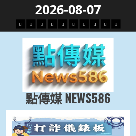
Skip
2026-08-07
to
content
頭
財
地
文
專
娛
政
國
運
生
條
經
方.
教.
題
樂
治
際
動
活
社
科
影
會
技
劇
點傳媒 NEWS586