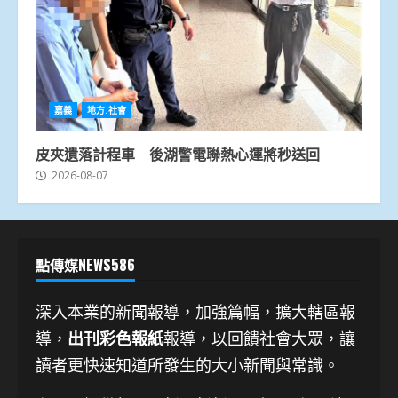
嘉義
地方.社會
皮夾遺落計程車 後湖警電聯熱心運將秒送回
2026-08-07
點傳媒NEWS586
深入本業的新聞報導，加強篇幅，擴大轄區報
導，
出刊彩色報紙
報導，以回饋社會大眾，讓
讀者更快速知道所發生的大小新聞與常識。