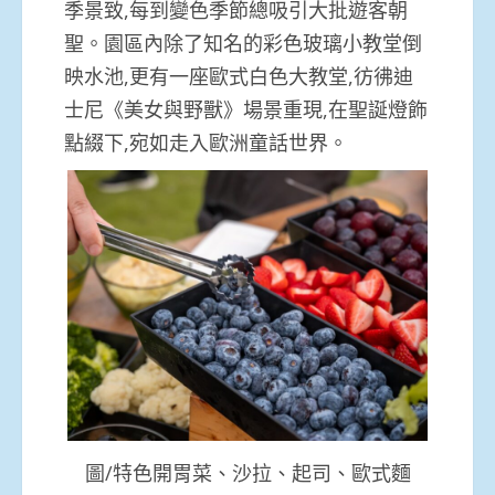
季景致,每到變色季節總吸引大批遊客朝
聖。園區內除了知名的彩色玻璃小教堂倒
映水池,更有一座歐式白色大教堂,彷彿迪
士尼《美女與野獸》場景重現,在聖誕燈飾
點綴下,宛如走入歐洲童話世界。
圖/特色開胃菜、沙拉、起司、歐式麵