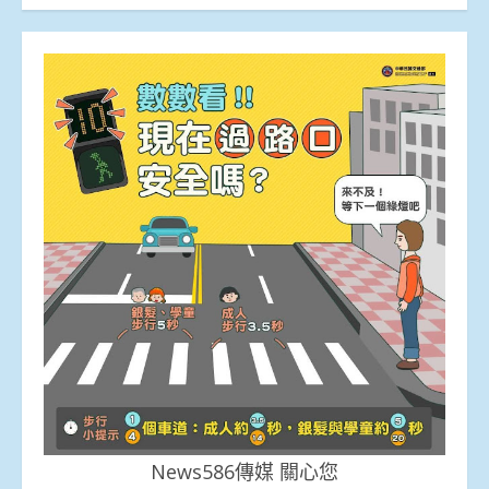
News586傳媒 關心您