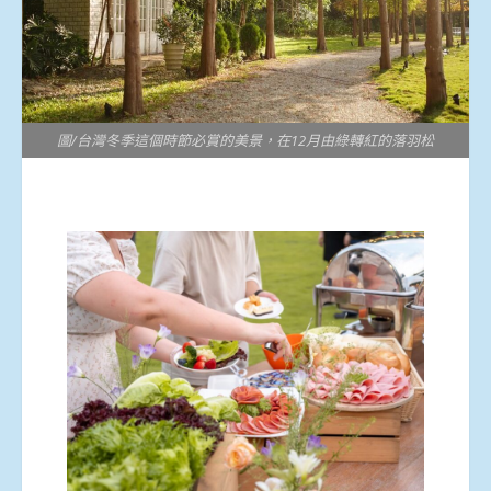
圖/台灣冬季這個時節必賞的美景，在12月由綠轉紅的落羽松