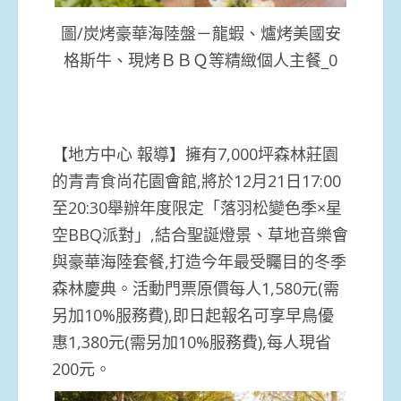
圖/炭烤豪華海陸盤－龍蝦、爐烤美國安
格斯牛、現烤ＢＢＱ等精緻個人主餐_0
【地方中心 報導】擁有7,000坪森林莊園
的青青食尚花園會館,將於12月21日17:00
至20:30舉辦年度限定「落羽松變色季×星
空BBQ派對」,結合聖誕燈景、草地音樂會
與豪華海陸套餐,打造今年最受矚目的冬季
森林慶典。活動門票原價每人1,580元(需
另加10%服務費),即日起報名可享早鳥優
惠1,380元(需另加10%服務費),每人現省
200元。