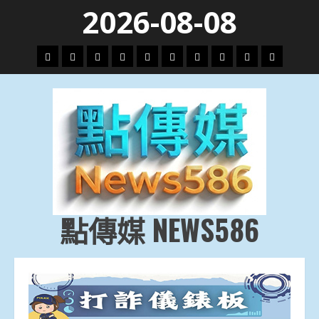
Skip
2026-08-08
to
content
頭
財
地
文
專
娛
政
國
運
生
條
經
方.
教.
題
樂
治
際
動
活
社
科
影
會
技
劇
點傳媒 NEWS586