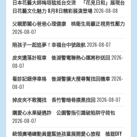
日本花藝大師梅垣稔抵台交流 「花見日和」展現台
日花藝文化魅力 8月8日精彩展演登場
2026-08-08
父親節關心爸爸心理健康 桃衛生局籲正視男性壓力
2026-08-07
陪孩子一起追夢！幸福台中號啟航
2026-08-07
皮夾遺落計程車 後湖警電聯熱心運將秒送回
2026-
08-07
看診記錯停車格 後湖警擴大搜尋幫找回機車
2026-
08-07
掉皮夾不敢獨找 長竹警暗巷摸黑找回
2026-08-07
購愛心水果疑遇詐 公園警指引識破陷阱守荷包
2026-08-07
統領廣場總動員邀藍迪孩童展開愛心旅程 植栽DIY