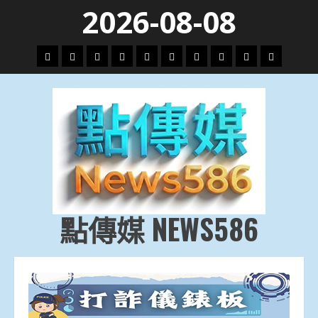
Skip
2026-08-08
to
content
頭
財
地
文
專
娛
政
國
運
生
條
經
方.
教.
題
樂
治
際
動
活
社
科
影
會
技
劇
點傳媒 NEWS586