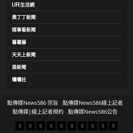
LIFE生活網
奧丁丁新聞
媒事看新聞
蕃薯藤
天天上新聞
是新聞
囔囔社
點傳媒News586 宗旨
點傳媒News586線上記者
點傳媒|線上記者規約
點傳媒News586公告
頭
財
地
文
專
娛
政
國
運
生