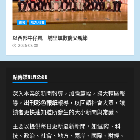
南投
地方.社會
以西部牛仔風 埔里鎮歡慶父親節
2026-08-08
點傳媒NEWS586
深入本業的新聞報導，加強篇幅，擴大轄區報
導，
出刊彩色報紙
報導，以回饋社會大眾，讓
讀者更快速知道所發生的大小新聞與常識。
主要以提供每日更新最新新聞
，如:國際、科
技、
政治、社會、地方、兩岸、國際、財經、