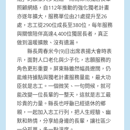
照顧網絡，自112年推動的強化獨老計畫
亦逐年擴大，服務單位由21處提升至26
處，志工從290位成長至380位，每年服務
與關懷陪伴高達4,400位獨居長者，真正
做到溫暖擴散、沒有遺漏。
縣長周春米今(9)日出席表揚大會時表
示，面對人口老化與少子化，志願服務的
角色更形重要。屏東縣雖然幅員遼闊，仍
能維持據點與獨老計畫服務量能，最大功
臣就是志工。一個微笑、一句問候，就可
能改變一位長輩的一整天，這就是志工最
珍貴的力量。縣長也呼籲已經退休的鄉
親，一起加入志工行列，把人生經驗、幽
默和熱情，分享給身邊的長輩，讓社區少
一分孤單、多一點溫度。