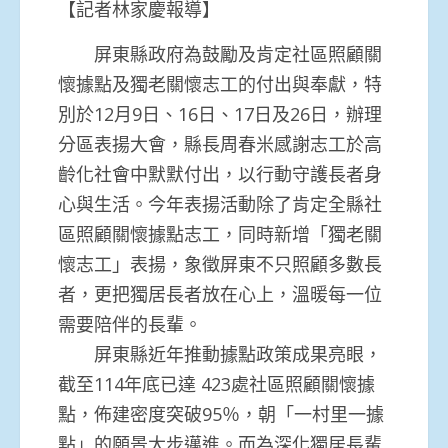
【記者林家慶報導】
屏東縣政府為鼓勵及肯定社區照顧關
懷據點及獨老關懷志工的付出與奉獻，特
別於12月9日、16日、17日及26日，辦理
分區表揚大會，縣長周春米感謝志工於高
齡化社會中默默付出，以行動守護長者身
心與生活。今年表揚活動除了肯定全縣社
區照顧關懷據點志工，同時新增「獨老關
懷志工」表揚，象徵屏東不只照顧多數長
者，更把獨居長者放在心上，溫暖每一位
需要陪伴的長輩。
屏東縣近年推動據點政策成果亮眼，
截至114年底已達 423處社區照顧關懷據
點，佈建密度突破95％，朝「一村里一據
點」的願景大步邁進。而為深化獨居長輩