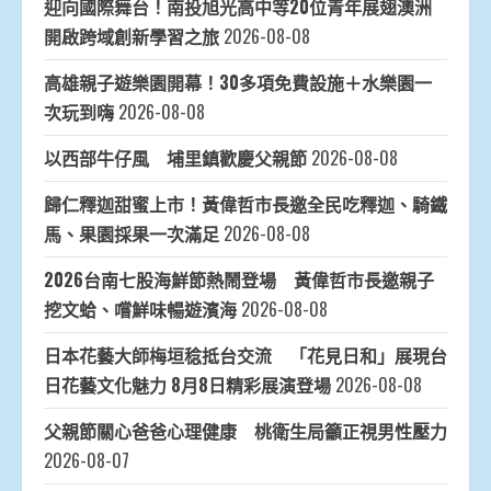
迎向國際舞台！南投旭光高中等20位青年展翅澳洲
開啟跨域創新學習之旅
2026-08-08
高雄親子遊樂園開幕！30多項免費設施＋水樂園一
次玩到嗨
2026-08-08
以西部牛仔風 埔里鎮歡慶父親節
2026-08-08
歸仁釋迦甜蜜上市！黃偉哲市長邀全民吃釋迦、騎鐵
馬、果園採果一次滿足
2026-08-08
2026台南七股海鮮節熱鬧登場 黃偉哲市長邀親子
挖文蛤、嚐鮮味暢遊濱海
2026-08-08
日本花藝大師梅垣稔抵台交流 「花見日和」展現台
日花藝文化魅力 8月8日精彩展演登場
2026-08-08
父親節關心爸爸心理健康 桃衛生局籲正視男性壓力
2026-08-07