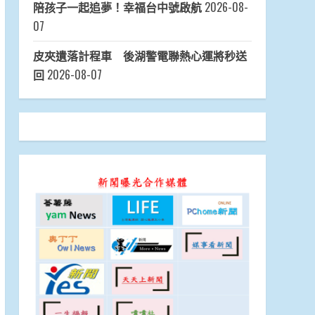
陪孩子一起追夢！幸福台中號啟航
2026-08-
07
皮夾遺落計程車 後湖警電聯熱心運將秒送
回
2026-08-07