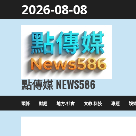
Skip
2026-08-08
to
content
點傳媒 NEWS586
頭條
財經
地方.社會
文教.科技
專題
娛