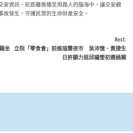
交安資訊，近距離推播至用路人的腦海中，讓交安觀
事故發生，守護民眾的生命財產安全。
Next:
籍坐
立院「零食會」前進瑞豐夜市 吳沛憶、黃捷生
日許願力挺邱議瑩初選過關