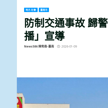
地方.社會
臺南市
防制交通事故 歸
播」宣導
News586 陳宥森-臺南
2026-01-09