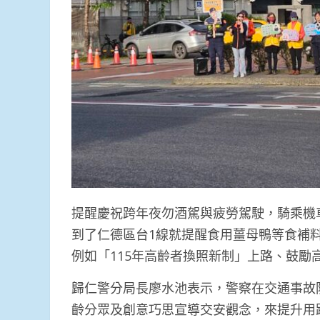
提醒慶祝跨年夜勿酒駕與疲勞駕駛，騎乘機
到了仁德區台1線就提醒食用薑母鴨等食補
例如「115年高齡者換照新制」上路、鼓勵
歸仁警分局長廖水池表示，警察在交通事故
齡分眾及創意巧思宣導交安觀念，來提升用