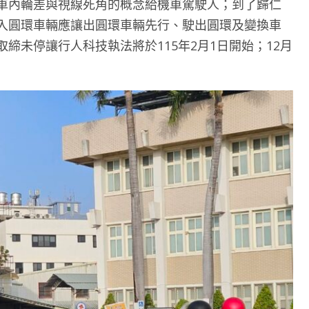
車內輪差與視線死角的概念給機車駕駛人；到了歸仁
入圓環車輛應讓出圓環車輛先行、駛出圓環及變換車
締未停讓行人科技執法將於115年2月1日開始；12月