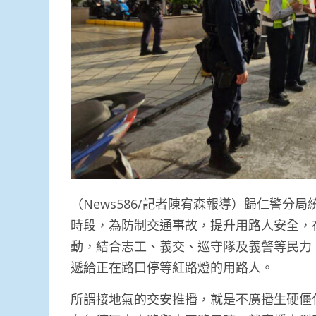
（News586/記者陳宥森報導）歸仁警
時段，為防制交通事故，提升用路人安全，
動，結合志工、義交、巡守隊及義警等民力
遞給正在路口停等紅路燈的用路人。
所謂接地氣的交安推播，就是不廣播生硬僵