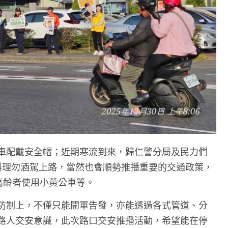
車配戴安全帽；近期寒流到來，歸仁警分局及民力們
料理勿酒駕上路，當然也會順勢推播重要的交通政策，
高齡者使用小黃公車等。
防制上，不僅只能開單告發，亦能透過各式管道、分
路人交安意識，此次路口交安推播活動，希望能在停