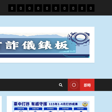
頭
財
地
文
專
娛
政
國
運
生
條
經
方.
教.
題
樂
治
際
動
活
社
科
影
會
技
劇
即時