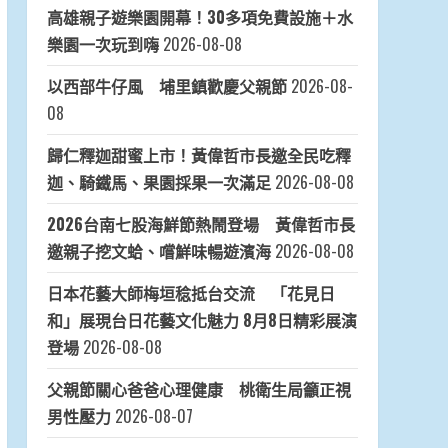
高雄親子遊樂園開幕！30多項免費設施＋水
樂園一次玩到嗨
2026-08-08
以西部牛仔風 埔里鎮歡慶父親節
2026-08-
08
歸仁釋迦甜蜜上市！黃偉哲市長邀全民吃釋
迦、騎鐵馬、果園採果一次滿足
2026-08-08
2026台南七股海鮮節熱鬧登場 黃偉哲市長
邀親子挖文蛤、嚐鮮味暢遊濱海
2026-08-08
日本花藝大師梅垣稔抵台交流 「花見日
和」展現台日花藝文化魅力 8月8日精彩展演
登場
2026-08-08
父親節關心爸爸心理健康 桃衛生局籲正視
男性壓力
2026-08-07