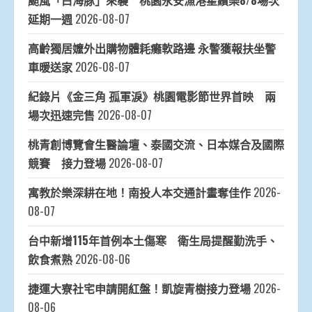
颱風「白海豚」來襲 桃園永安漁港星繽樂8/8場次
延期一週
2026-08-07
高齡獨居嬤外出購物體耗癱軟路邊 永警獲報扶坐警
車暖送家
2026-08-07
紀錄片《金三角 孤軍淚》桃園電影節世界首映 兩
場次迅速完售
2026-08-07
桃青創博覽會生醫論壇、泰國交流、日本媒合及國際
競賽 接力登場
2026-08-07
寓教於樂深耕在地！南投人本交通計畫奪佳作
2026-
08-07
台中新增115年首例本土傷寒 衛生局提醒勤洗手、
飲食煮熟
2026-08-06
捷運大寮社宅申請開紅盤！凱旋青樹接力登場
2026-
08-06