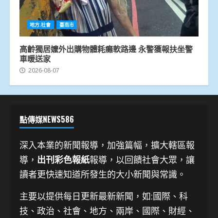
地方.社會
臺南市
高齡獨居嬤外出購物體耗癱軟路邊 永警獲報扶坐警
車暖送家
2026-08-07
點傳媒NEWS586
深入本業的新聞報導，加強篇幅，擴大轄區報
導，
出刊彩色報紙
報導，以回饋社會大眾，讓
讀者更快速知道所發生的大小新聞與常識。
主要以提供每日更新最新新聞
，如:國際、科
技、
政治、社會、地方、兩岸、國際、財經、