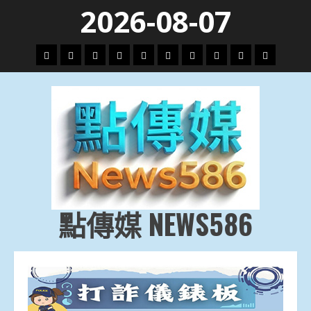
Skip
2026-08-07
to
content
頭
財
地
文
專
娛
政
國
運
生
條
經
方.
教.
題
樂
治
際
動
活
社
科
影
會
技
劇
點傳媒 NEWS586