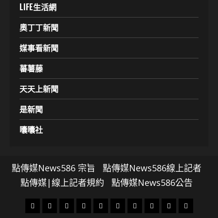
LIFE生活網
奧丁丁新聞
媒事看新聞
蕃薯藤
天天上新聞
是新聞
囔囔社
點傳媒News586 宗旨
點傳媒News586線上記者
點傳媒|線上記者規約
點傳媒News586公告
頭
財
地
文
專
娛
政
國
運
生