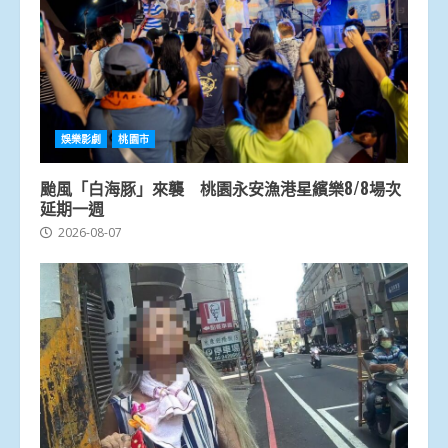
娛樂影劇
桃園市
颱風「白海豚」來襲 桃園永安漁港星繽樂8/8場次
延期一週
2026-08-07