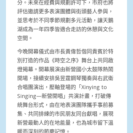
分。未來在經費與規劃許可下，市府也將
評估邀請更多表演團體與街頭藝人參與，
並思考於不同季節規劃多元活動，讓天鵝
湖成為一年四季皆適合走訪的休憩與文化
空間。
今晚開幕儀式由市長黃偉哲偕同貴賓於特
別打造的作品《時空之序》舞台上共同啟
燈揭幕。開幕展演由新營國小太鼓隊熱鬧
開場，接續安排吳昱霆鋼琴獨奏與右武衛
合唱團演出，壓軸登場的「Xinying to
Singing—新營開唱」共演計畫，打破傳
統舞台形式，由在地表演團隊攜手事前募
集、共同排練的市民朋友同台獻唱，展現
新營最動人的在地能量，也為城市留下溫
暖而深刻的節慶記憶。