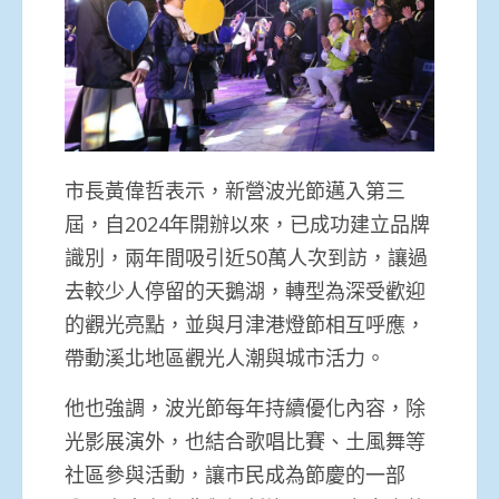
市長黃偉哲表示，新營波光節邁入第三
屆，自2024年開辦以來，已成功建立品牌
識別，兩年間吸引近50萬人次到訪，讓過
去較少人停留的天鵝湖，轉型為深受歡迎
的觀光亮點，並與月津港燈節相互呼應，
帶動溪北地區觀光人潮與城市活力。
他也強調，波光節每年持續優化內容，除
光影展演外，也結合歌唱比賽、土風舞等
社區參與活動，讓市民成為節慶的一部