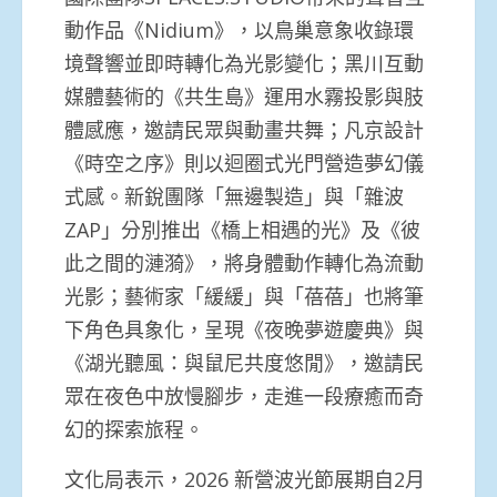
動作品《Nidium》，以鳥巢意象收錄環
境聲響並即時轉化為光影變化；黑川互動
媒體藝術的《共生島》運用水霧投影與肢
體感應，邀請民眾與動畫共舞；凡京設計
《時空之序》則以迴圈式光門營造夢幻儀
式感。新銳團隊「無邊製造」與「雜波
ZAP」分別推出《橋上相遇的光》及《彼
此之間的漣漪》，將身體動作轉化為流動
光影；藝術家「緩緩」與「蓓蓓」也將筆
下角色具象化，呈現《夜晚夢遊慶典》與
《湖光聽風：與鼠尼共度悠閒》，邀請民
眾在夜色中放慢腳步，走進一段療癒而奇
幻的探索旅程。
文化局表示，2026 新營波光節展期自2月