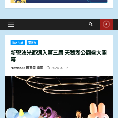
Primary
Menu
地方.社會
臺南市
新營波光節邁入第三屆 天鵝湖公園盛大開
幕
News586 陳宥森-臺南
2026-02-08