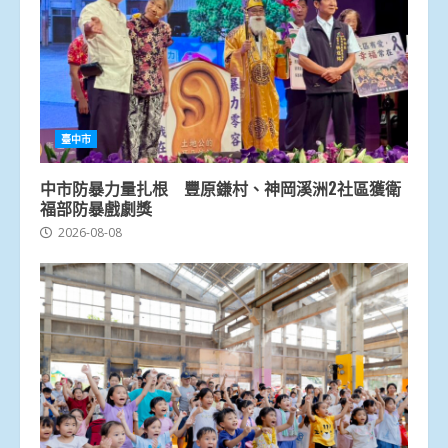
臺中市
中市防暴力量扎根 豐原鎌村、神岡溪洲2社區獲衛
福部防暴戲劇獎
2026-08-08