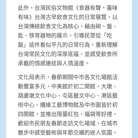
此外，台灣民俗文物館《食器有聲・臺味
有味》台灣古早飲食文化的
日常展覽，以
台灣傳統飲食文化為核心，藉由碗、盤、
匙、
筷等器物的展示，引導民眾從「吃
飯」這件看似平凡的日常行為，
重新理解
台灣常民文化的深厚底蘊，並感受飲食所
承載的情感連結與
人情溫度。
文化局表示，春節期間中市各文化場館活
動豐富多元，中美館於初二
開館，大墩、
葫蘆墩文化中心、屯區藝文中心、港區藝
術中心、
纖維工藝博物館及中市圖皆於初
四開館，並推出限量紅包、
福袋等好禮，
歡迎市民朋友春節走訪文化場域，在城市
散步中感受藝
術與年節交織的迷人氛圍。