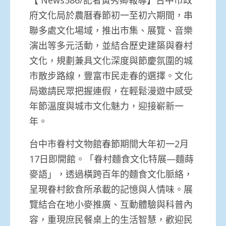
府文化局於農曆春節初一至初六期間，串
聯多處文化場域，
推出市集、展覽、音樂
演出等多元活動，並結合歷史建築與眷村
文化
，規劃兼具文化深度與節慶氛圍的城
市散步路線，豐富市民走春的選
擇。文化
局邀請民眾把握連假，在輕鬆漫遊中感受
年節溫度與城市文
化魅力，迎接嶄新一
年。
台中市眷村文物館春節期間大年初一2月
17日即開館。「眷村麵食
文化特展—麵蒔
麥語」，透過橫跨百年的麵食文化脈絡，
呈現眷村飲
食所承載的記憶與人情味。展
覽結合在地小麥推廣、互動體驗與科普
內
容，重現庶民餐桌上的生活智慧，歡迎民