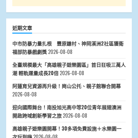
近期文章
中市防暴力量扎根 豐原鎌村、神岡溪洲2社區獲衛
福部防暴戲劇獎
2026-08-08
全臺規模最大「高雄親子遊樂園區」首日狂吸三萬人
潮 輕軌運量成長20倍
2026-08-08
阿蓮育兒資源再升級！崗山公托、親子館聯合開幕
2026-08-08
迎向國際舞台！南投旭光高中等20位青年展翅澳洲
開啟跨域創新學習之旅
2026-08-08
高雄親子遊樂園開幕！30多項免費設施＋水樂園一
次玩到嗨
2026-08-08