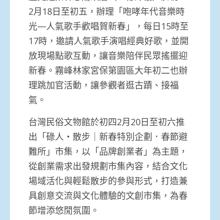
2月18日至初五，辦理「
咆哮年代音樂時
光—人氣歌手歡唱賀新春」，每日15時至
17時，
邀請人氣歌手演唱經典好歌，並開
放現場點歌互動，讓音樂陪伴民眾
搖擺迎
新春。霧峰林家宮保第園區大年初二也辦
理跳加官活動，
讓參觀者逛古蹟、接福
氣。
台灣民俗文物館於初四2月20日至初六推
出「碌人・散步｜新春特
別企劃．春節避
難所」市集，以「品牌創業者」為主題，
從創業需求
出發規劃市集內容，結合文化
場域活化與輕鬆散步的參與形式，打造
兼
具創意交流與文化體驗的文創市集，為春
節增添悠閒氛圍。