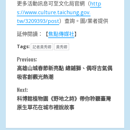
更多活動訊息可至文化局官網（
http
s://www.culture.taichung.gov.
tw/3209393/post
）查詢。圖/業者提供
延伸閱讀：【
焦點傳媒社
】
Tags:
記者黃秀卿
黃秀卿
Continue
Previous:
高雄山城春節新亮點 總鋪獅、偶呀吉氣偶
Reading
吸客創觀光熱潮
Next:
科博館植物園《野地之詩》帶你聆聽臺灣
原生草花在城市裡說故事