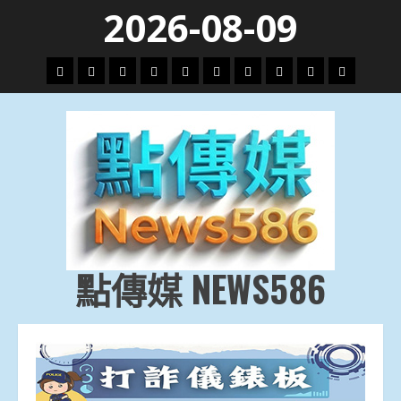
Skip
2026-08-09
to
content
頭
財
地
文
專
娛
政
國
運
生
條
經
方.
教.
題
樂
治
際
動
活
社
科
影
會
技
劇
點傳媒 NEWS586