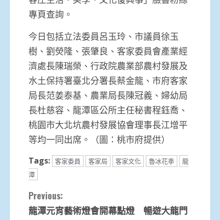
專頁查詢。
今日包括立法委員呂玉玲、市議員徐玉
樹、劉熒隆、張肇良、客家委員會產業經
濟處長陳瑞榮、行政院農業部農村發展及
水土保持署臺北分署長蔡金龍、市府客家
局長范姜泰基、農業局長陳冠義、婦幼局
長杜慈容、龍潭區公所主任秘書程鈺喬、
桃園市大北坑農村發展協會理事長江增平
等均一同出席。（圖：桃市府提供）
Tags:
客家委員
客家局
客家文化
魯冰花季
龍
潭
Continue
Previous:
龍潭元宵藝術燈會開幕點燈 暢遊大龍門
Reading