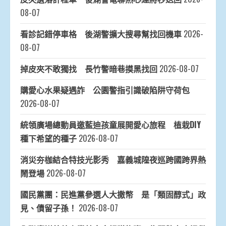
08-07
看診記錯停車格 後湖警擴大搜尋幫找回機車
2026-
08-07
掉皮夾不敢獨找 長竹警暗巷摸黑找回
2026-08-07
購愛心水果疑遇詐 公園警指引識破陷阱守荷包
2026-08-07
統領廣場總動員邀藍迪孩童展開愛心旅程 植栽DIY
種下希望的種子
2026-08-07
消災夯枷結合特技光影秀 嘉義城隍夜巡跨國跨界熱
鬧登場
2026-08-07
國民黨團：民進黨參選人大撒幣 是「類固醇式」政
見、債留子孫！
2026-08-07