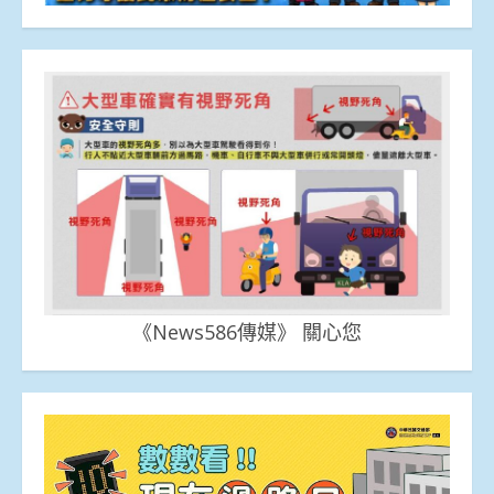
《News586傳媒》 關心您