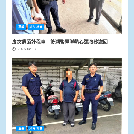
嘉義
地方.社會
皮夾遺落計程車 後湖警電聯熱心運將秒送回
2026-08-07
嘉義
地方.社會