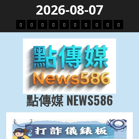
Skip
2026-08-07
to
content
頭
財
地
文
專
娛
政
國
運
生
條
經
方.
教.
題
樂
治
際
動
活
社
科
影
會
技
劇
點傳媒 NEWS586