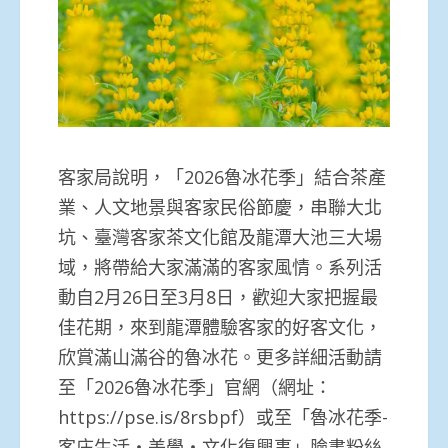
客家局說明，「2026魯冰花季」結合茶產
業、人文地景與客家民俗節慶，串聯大北
坑、臺灣客家茶文化館及龍潭大池三大場
域，將帶給大家滿滿的客家風情。系列活
動自2月26日至3月8日，歡迎大家把握最
佳花期，來到龍潭體驗客家的好客文化，
欣賞滿山滿谷的魯冰花。更多詳細活動請
至「2026魯冰花季」官網（網址：
https://pse.is/8rsbpf）或至「魯冰花季-
客庄生活・美學・文化復興事」臉書粉絲