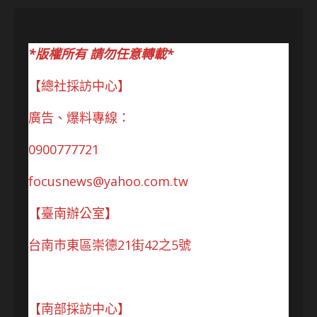
*版權所有 請勿任意轉載*
【總社採訪中心】
廣告、爆料專線：
0900777721
focusnews@yahoo.com.tw
【臺南辦公室】
台南市東區崇德21街42之5號
【南部採訪中心】